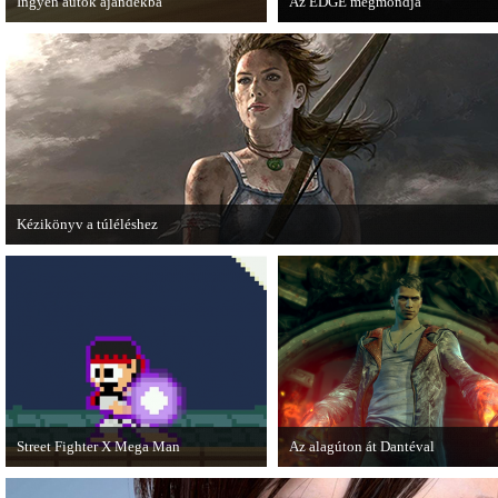
Ingyen autók ajándékba
Az EDGE megmondja
A Forza Horizon készítői ingyenesen
Az egyik leghíresebb játékmagazin
letölthető autókkal kedveskednek a
EDGE is elmondja, hogy szerinte
játékosok számára.
melyek voltak idén a legjobb játé
Kézikönyv a túléléshez
A Tomb Raider sem ússza meg a manapság már kötelező videosorozatot.
Street Fighter X Mega Man
Az alagúton át Dantéval
A Capcom ismert karakterei ismét
A Devil May Cry újragondolás új