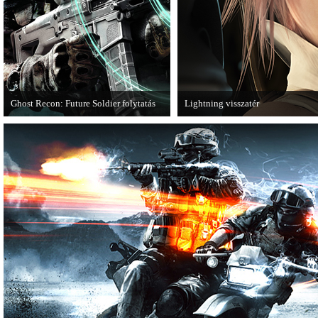
Ghost Recon: Future Soldier folytatás
Lightning visszatér
Több jel is utal arra, hogy készülőben
Megjött a Lightning Returns: Final
van a Ghost Recon: Future Soldier
következő epizódja.