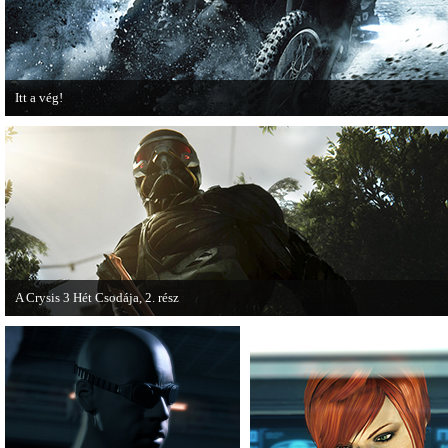
Itt a vég!
Hamarosan minden infó kiderül a Battlefield 3 utolsó, End Game kiegészítőjéről
A Crysis 3 Hét Csodája, 2. rész
Megjelent a Crysis 3 videosorozat második része, amely a The Hunt címet kapta