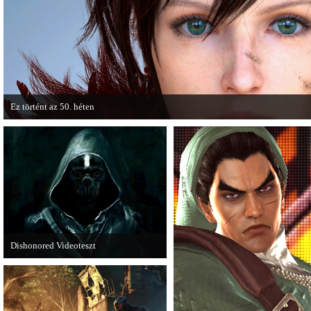
összecsapnak - ingyenesen letölthető a
játékmenet-videóval jelentkezik.
Street Fighter X Mega Man.
Ez történt az 50. héten
A héten nagyot villantottak a japán fejlesztők. A Phamtom Pain mellett a Square
techdemója is ütött.
Dishonored Videoteszt
Chris és Wilson bemutatja a 2012-es év
egyik legnagyobb meglepetését.
Pörögjön a Dishonored videoteszt!