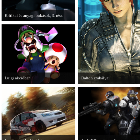
Kritikai és anyagi bukások, 3. rész
A PC Guru "Kritikai és anyagi bukások"
című cikksorozatának utolsó részét
olvashatjuk.
Luigi akcióban
Dalton szabályai
A Nintendo 3DS-re készülő Luigi's
Új videóval jelentkezik az Insomn
Mansion: Dark Moon újabb képeken
Games játéka, a Fuse.
mutatja meg magát.