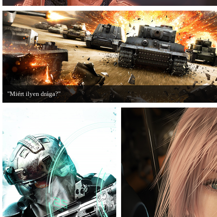
"Miért ilyen drága?"
A PC Guru utánajárt, miért kerülnek olyan sokba a AAA-kategóriás videojátékok