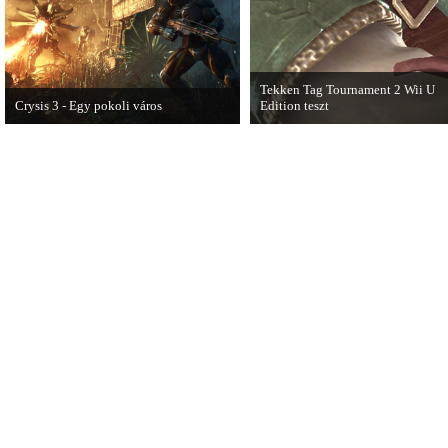
Tekken Tag Tournament 2 Wii U
Crysis 3 - Egy pokoli város
Edition teszt
A Crysis 3 Hét Csodája videosorozat
Az extrákkal felturbózott Tekken 
első része újabb lélegzetelállító
Tournament 2 a Wii U konzolon is
pillanatokat mutat be a játékból.
ütősre sikeredett.