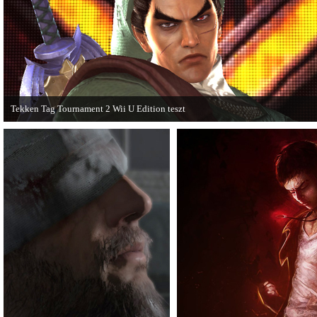
Expansion Pack.
Tekken Tag Tournament 2 Wii U Edition teszt
Az extrákkal felturbózott Tekken Tag Tournament 2 a Wii U konzolon is ütősre
sikeredett.