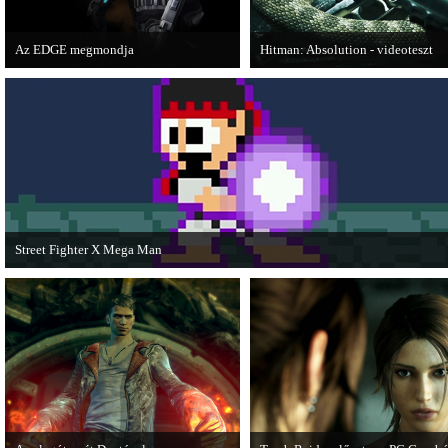
Az EDGE megmondja
Hitman: Absolution - videoteszt
Az egyik leghíresebb játékmagazin, az
A PC Gurutól Bate és Chris mutatj
EDGE is elmondja, hogy szerinte
a legújabb Hitmant.
melyek voltak idén a legjobb játékok.
Street Fighter X Mega Man
A Capcom ismert karakterei ismét összecsapnak - ingyenesen letölthető a Street
Fighter X Mega Man.