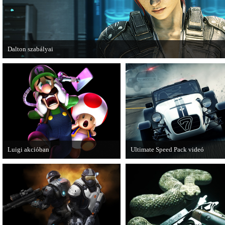
Dalton szabályai
Új videóval jelentkezik az Insomniac Games játéka, a Fuse.
Luigi akcióban
Ultimate Speed Pack videó
A Nintendo 3DS-re készülő Luigi's
Már elérhető a Need for Speed Mo
Mansion: Dark Moon újabb képeken
Wanted első nagyobb kiegészítő
mutatja meg magát.
csomagja.