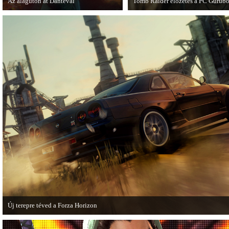
Az alagúton át Dantéval
Tomb Raider előzetes a PC Gurubó
A Devil May Cry újragondolás új
A PC Guru friss számában több ol
játékmenet-videóval jelentkezik.
olvashatunk az új Tomb Raiderről,
mely cikkből most egy részletet on
is közzétettek.
Új terepre téved a Forza Horizon
Hamarosan megérkezik a Forza Horizon első nagyszabású kiegészítője, a Rally