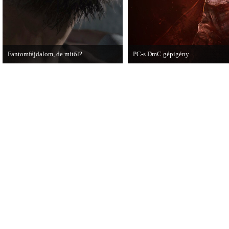
Fantomfájdalom, de mitől?
PC-s DmC gépigény
A PC Guru utánajárt Kodzsima vitatott
Napvilágra került a DmC PC-s vált
videójának.
dátumot is bejelentette a kiadó.