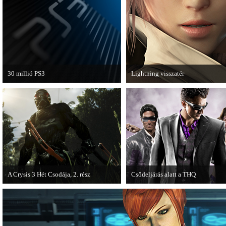
van a Ghost Recon: Future Soldier
következő epizódja.
30 millió PS3
Lightning visszatér
A PAL régióban a PS3 átlépte a 30
Megjött a Lightning Returns: Fina
milliós eladott darabszámot.
Fantasy XIII című játék első hivata
videója.
A Crysis 3 Hét Csodája, 2. rész
Csődeljárás alatt a THQ
Megjelent a Crysis 3 videosorozat
Egy újabb videojáték-kiadó került
második része, amely a The Hunt címet
csődeljárás alá, aki nem más, mint 
kapta.
THQ.