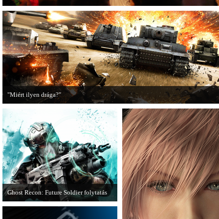
"Miért ilyen drága?"
A PC Guru utánajárt, miért kerülnek olyan sokba a AAA-kategóriás videojátékok
Ghost Recon: Future Soldier folytatás
Több jel is utal arra, hogy készülőben