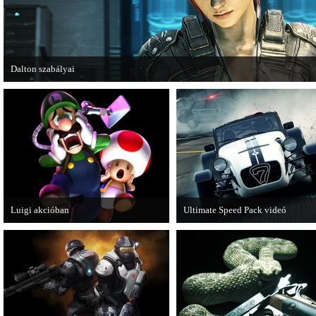
Dalton szabályai
Új videóval jelentkezik az Insomniac Games játéka, a Fuse.
Luigi akcióban
Ultimate Speed Pack videó
A Nintendo 3DS-re készülő Luigi's
Már elérhető a Need for Speed Mo
Mansion: Dark Moon újabb képeken
Wanted első nagyobb kiegészítő
mutatja meg magát.
csomagja.