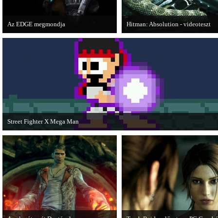
Az EDGE megmondja
Hitman: Absolution - videoteszt
Az egyik leghíresebb játékmagazin, az
A PC Gurutól Bate és Chris mutatj
EDGE is elmondja, hogy szerinte
a legújabb Hitmant.
melyek voltak idén a legjobb játékok.
Street Fighter X Mega Man
A Capcom ismert karakterei ismét összecsapnak - ingyenesen letölthető a Street
Fighter X Mega Man.