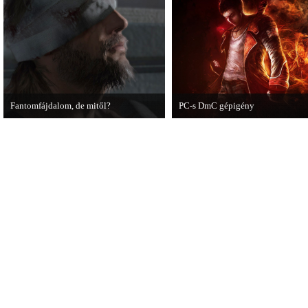
mutat be a játékból.
Fantomfájdalom, de mitől?
PC-s DmC gépigény
A PC Guru utánajárt Kodzsima vitatott
Napvilágra került a DmC PC-s
videójának.
változatának gépigénye, ezzel egy
megjelenési dátumot is bejelentett
kiadó.