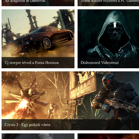
Az alagúton át Dantéval
Tomb Raider előzetes a PC Gurubó
A Devil May Cry újragondolás új
A PC Guru friss számában több ol
játékmenet-videóval jelentkezik.
olvashatunk az új Tomb Raiderről,
mely cikkből most egy részletet on
is közzétettek.
Új terepre téved a Forza Horizon
Dishonored Videoteszt
Hamarosan megérkezik a Forza Horizon
Chris és Wilson bemutatja a 2012-
első nagyszabású kiegészítője, a Rally
egyik legnagyobb meglepetését.
Expansion Pack.
Pörögjön a Dishonored videoteszt!
Crysis 3 - Egy pokoli város
A Crysis 3 Hét Csodája videosorozat első része újabb lélegzetelállító pillanatok