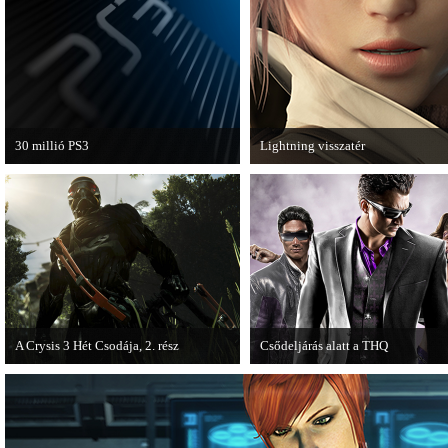
van a Ghost Recon: Future Soldier
következő epizódja.
30 millió PS3
Lightning visszatér
A PAL régióban a PS3 átlépte a 30
Megjött a Lightning Returns: Fina
milliós eladott darabszámot.
Fantasy XIII című játék első hivata
videója.
A Crysis 3 Hét Csodája, 2. rész
Csődeljárás alatt a THQ
Megjelent a Crysis 3 videosorozat
Egy újabb videojáték-kiadó került
második része, amely a The Hunt címet
csődeljárás alá, aki nem más, mint 
kapta.
THQ.