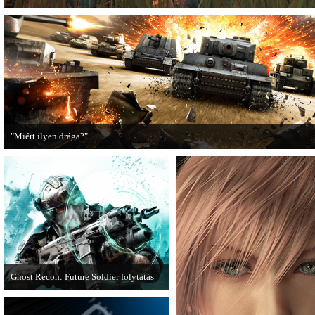
"Miért ilyen drága?"
A PC Guru utánajárt, miért kerülnek olyan sokba a AAA-kategóriás videojátékok
Ghost Recon: Future Soldier folytatás
Több jel is utal arra, hogy készülőben