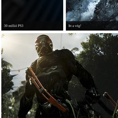
30 millió PS3
Itt a vég!
A PAL régióban a PS3 átlépte a 30
Hamarosan minden infó kiderül a B
milliós eladott darabszámot.