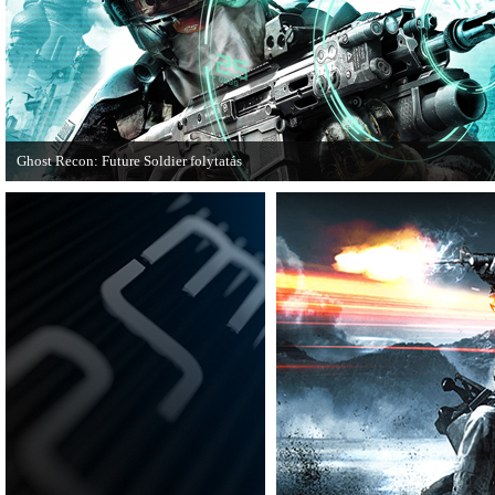
Ghost Recon: Future Soldier folytatás
Több jel is utal arra, hogy készülőben van a Ghost Recon: Future Soldier követ
epizódja.