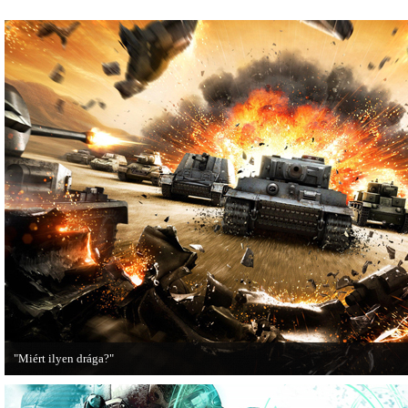
"Miért ilyen drága?"
A PC Guru utánajárt, miért kerülnek olyan sokba a AAA-kategóriás videojátékok