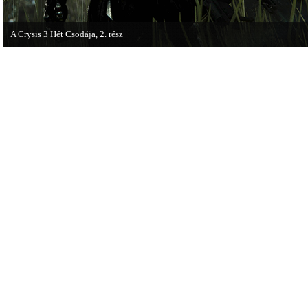
A Crysis 3 Hét Csodája, 2. rész
Megjelent a Crysis 3 videosorozat második része, amely a The Hunt címet kapta