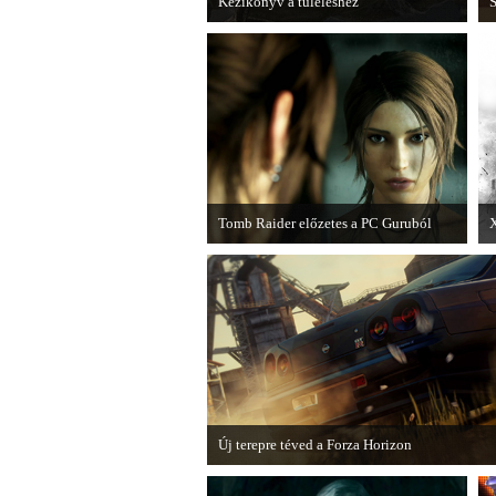
Kézikönyv a túléléshez
S
A Tomb Raider sem ússza meg a
A
manapság már kötelező videosorozatot.
Tomb Raider előzetes a PC Guruból
X
A PC Guru friss számában több oldalon
olvashatunk az új Tomb Raiderről,
r
mely cikkből most egy részletet online
k
is közzétettek.
Új terepre téved a Forza Horizon
Hamarosan megérkezik a Forza Horizon első na