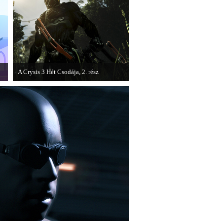
A Crysis 3 Hét Csodája, 2. rész
Megjelent a Crysis 3 videosorozat
második része, amely a The Hunt címet
kapta.