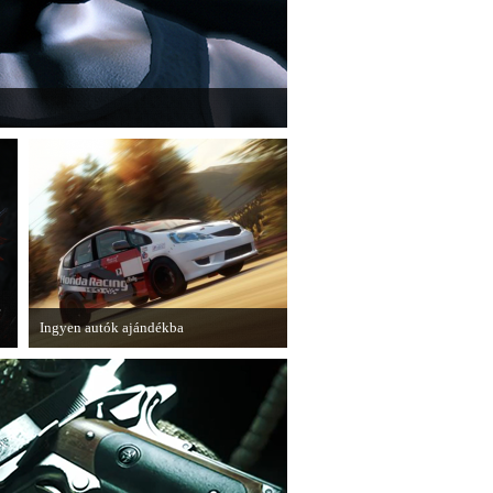
" című cikksorozatának utolsó részét
e
Ingyen autók ajándékba
A Forza Horizon készítői ingyenesen
letölthető autókkal kedveskednek a
játékosok számára.