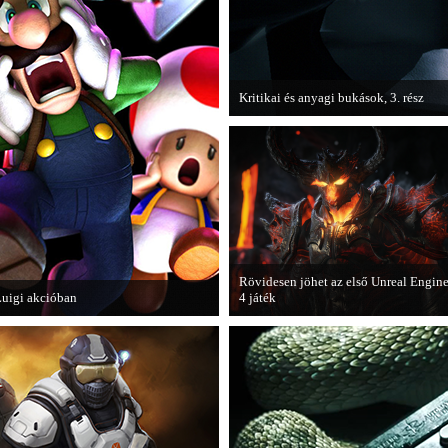
Kritikai és anyagi bukások, 3. rész
A PC Guru "Kritikai és anyagi bukások
olvashatjuk.
Rövidesen jöhet az első Unreal Engin
uigi akcióban
4 játék
 Nintendo 3DS-re készülő Luigi's
A Zombie Studios készölő játéka az
Mansion: Dark Moon újabb képeken
Epic Games legújabb motorját, az
utatja meg magát.
Unreal Engine 4-et fogja használni.