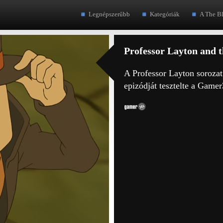
Legnépszerűbb
Kategóriák
A The B
Professor Layton and t
A Professor Layton soroza
epizódját tesztelte a Game