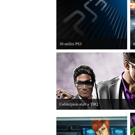
30 millió PS3
I
A PAL régióban a PS3 átlépte a 30
H
milliós eladott darabszámot.
B
k
Csődeljárás alatt a THQ
Egy újabb videojáték-kiadó került csődeljárás