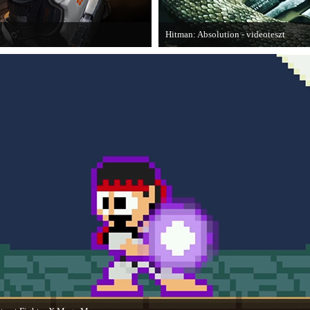
Hitman: Absolution - videoteszt
is elmondja, hogy szerinte melyek
A PC Gurutól Bate és Chris mutatják b