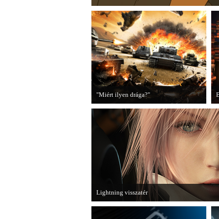
"Miért ilyen drága?"
B
A PC Guru utánajárt, miért kerülnek
2
olyan sokba a AAA-kategóriás
videojátékok.
B
Lightning visszatér
Megjött a Lightning Returns: Final Fantasy XII