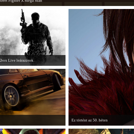
treet Fighter X Mega Man
 Capcom ismert karakterei ismét összecsapnak - ingyenesen letölthető a Street
Fighter X Mega Man.
box Live leárazások
December 18-án az Xbox Live
endszerében is elkezdődnek a
arácsonyi akciózások.
Ez történt az 50. héten
gyszabású kiegészítője, a Rally
A héten nagyot villantottak a japán fe