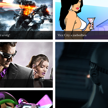
epizódja.
tt a vég!
Vice City a zsebedben
amarosan minden infó kiderül a
A GTA: Vice City 10th Anniversary
attlefield 3 utolsó, End Game
Editionről készített tesztet a PC Guru.
iegészítőjéről.
 alá, aki nem más, mint a THQ.