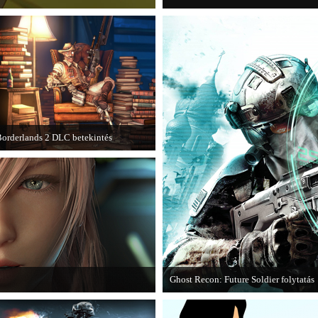
orderlands 2 DLC betekintés
013. januárjában érkezik a a Sir
Hammerlock's Big Game Hunt DLC a
orderlands 2 játékhoz.
Ghost Recon: Future Soldier folytatás
I című játék első hivatalos videója.
Több jel is utal arra, hogy készülőbe