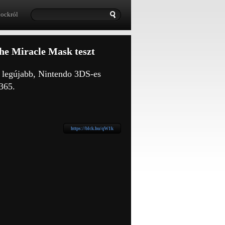
lockról
he Miracle Mask teszt
t legújabb, Nintendo 3DS-es
r365.