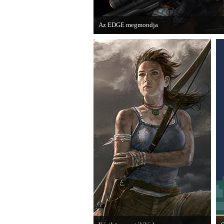
Az EDGE megmondja
Az egyik leghíresebb játékmagazin, az EDGE 
voltak idén a legjobb játékok.