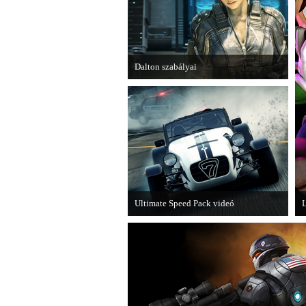
Dalton szabályai
Új videóval jelentkezik az Insomniac
Games játéka, a Fuse.
Ultimate Speed Pack videó
L
Már elérhető a Need for Speed Most
A
Wanted első nagyobb kiegészítő
csomagja.
m