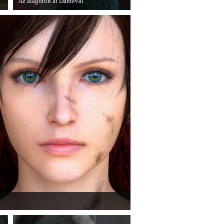
Az alagúton át Dantéval
A Devil May Cry újragondolás új
játékmenet-videóval jelentkezik.
jlesztők. A Phamtom Pain mellett a Square Enix