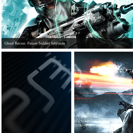
Ghost Recon: Future Soldier folytatás
Több jel is utal arra, hogy készülőben van a Ghost Recon: Future Soldier követ
epizódja.