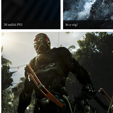
30 millió PS3
Itt a vég!
A PAL régióban a PS3 átlépte a 30
Hamarosan minden infó kiderül a B
milliós eladott darabszámot.