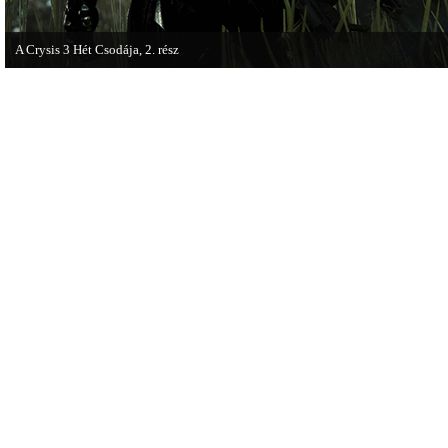
A Crysis 3 Hét Csodája, 2. rész
Megjelent a Crysis 3 videosorozat második része, amely a The Hunt címet kapta