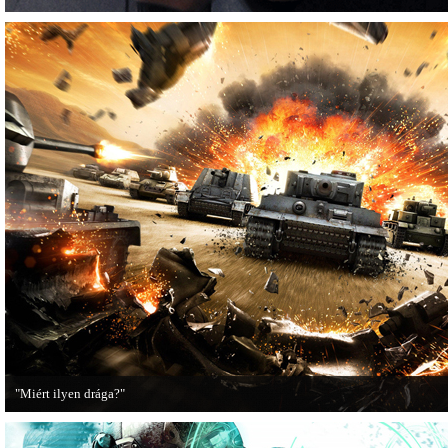
"Miért ilyen drága?"
A PC Guru utánajárt, miért kerülnek olyan sokba a AAA-kategóriás videojátékok