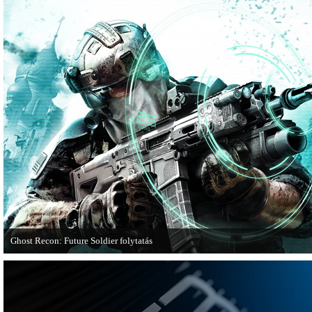
Ghost Recon: Future Soldier folytatás
Több jel is utal arra, hogy készülőben van a Ghost Recon: Future Soldier követ
epizódja.