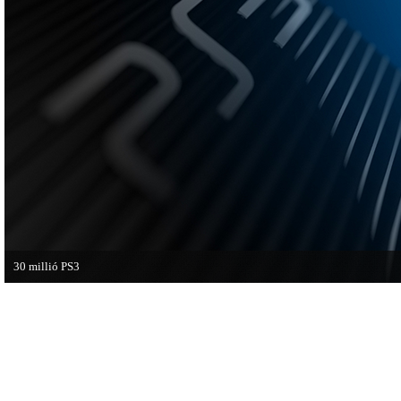
30 millió PS3
A PAL régióban a PS3 átlépte a 30 milliós eladott darabszámot.