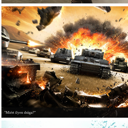
"Miért ilyen drága?"
A PC Guru utánajárt, miért kerülnek olyan sokba a AAA-kategóriás videojátékok