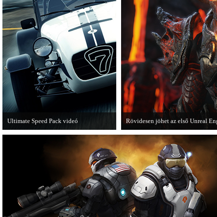
Ultimate Speed Pack videó
Rövidesen jöhet az első Unreal En
Már elérhető a Need for Speed Most
A Zombie Studios készölő játéka a
Wanted első nagyobb kiegészítő
4-et fogja használni.
csomagja.