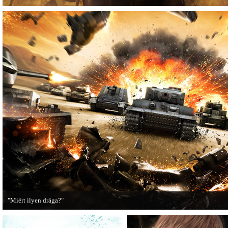
"Miért ilyen drága?"
A PC Guru utánajárt, miért kerülnek olyan sokba a AAA-kategóriás videojátékok