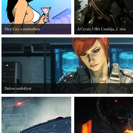
Vice City a zsebedben
A Crysis 3 Hét Csodája, 2. rész
A GTA: Vice City 10th Anniversary
Megjelent a Crysis 3 videosorozat
Editionről készített tesztet a PC Guru.
második része, amely a The Hunt 
kapta.
Dalton szabályai
Új videóval jelentkezik az Insomniac Games játéka, a Fuse.