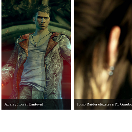
Az alagúton át Dantéval
Tomb Raider előzetes a PC Gurubó
A Devil May Cry újragondolás új
A PC Guru friss számában több old
játékmenet-videóval jelentkezik.
cikkből most egy részletet online i