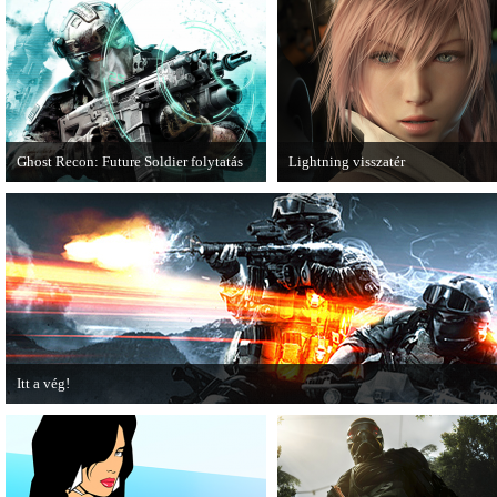
Ghost Recon: Future Soldier folytatás
Lightning visszatér
Több jel is utal arra, hogy készülőben
Megjött a Lightning Returns: Fina
van a Ghost Recon: Future Soldier
Fantasy XIII című játék első hivata
következő epizódja.
videója.
Itt a vég!
Hamarosan minden infó kiderül a Battlefield 3 utolsó, End Game kiegészítőjéről