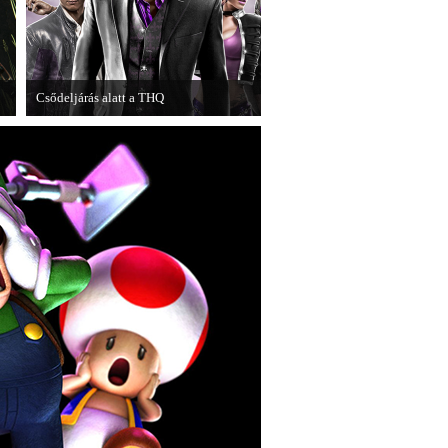
Csődeljárás alatt a THQ
Egy újabb videojáték-kiadó került
t
csődeljárás alá, aki nem más, mint a
THQ.