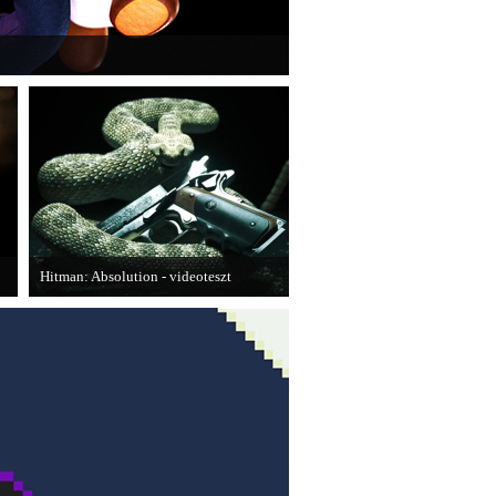
ansion: Dark Moon újabb képeken mutatja meg
Hitman: Absolution - videoteszt
A PC Gurutól Bate és Chris mutatják be
a legújabb Hitmant.