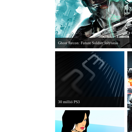
Ghost Recon: Future Soldier folytatás
Több jel is utal arra, hogy készülőben van a 
epizódja.
30 millió PS3
A PAL régióban a PS3 átlépte a 30
milliós eladott darabszámot.