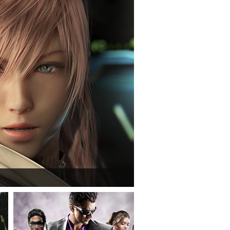
tasy XIII című játék első hivatalos videója.