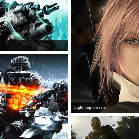
játékhoz.
Ghost Recon: Future Soldier következő
Lightning visszatér
Megjött a Lightning Returns: Final Fan