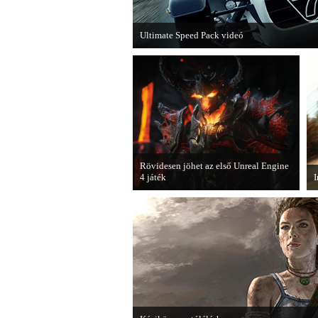
Ultimate Speed Pack videó
Már elérhető a Need for Speed Most Wanted e
Rövidesen jöhet az első Unreal Engine
4 játék
I
A Zombie Studios készölő játéka az
A
Epic Games legújabb motorját, az
l
Unreal Engine 4-et fogja használni.
j