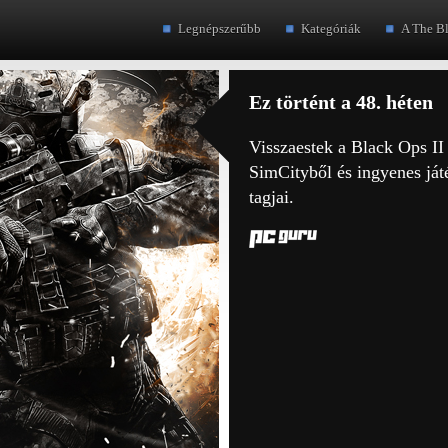
Legnépszerűbb
Kategóriák
A The B
Ez történt a 48. héten
Visszaestek a Black Ops II 
SimCityből és ingyenes já
tagjai.