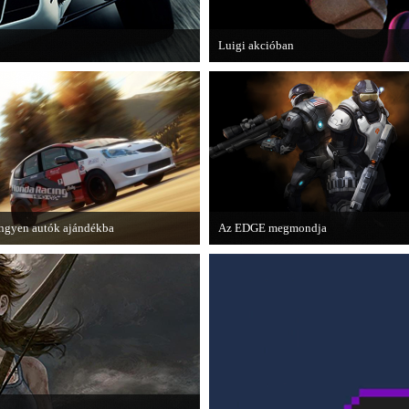
Luigi akcióban
lső nagyobb kiegészítő csomagja.
A Nintendo 3DS-re készülő Luigi's M
magát.
ngyen autók ajándékba
Az EDGE megmondja
 Forza Horizon készítői ingyenesen
Az egyik leghíresebb játékmagazin, az
etölthető autókkal kedveskednek a
EDGE is elmondja, hogy szerinte
átékosok számára.
melyek voltak idén a legjobb játékok.