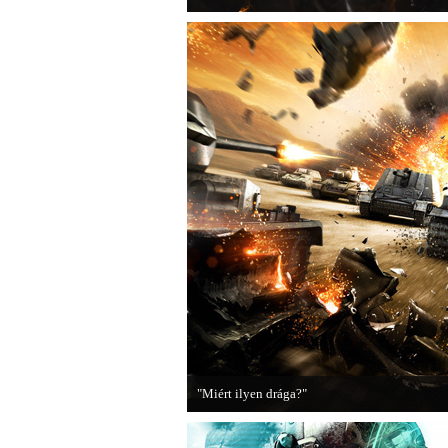
"Miért ilyen drága?"
A PC Guru utánajárt, miért kerülnek olyan so