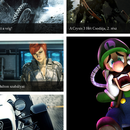
tt a vég!
A Crysis 3 Hét Csodája, 2. rész
amarosan minden infó kiderül a
Megjelent a Crysis 3 videosorozat
attlefield 3 utolsó, End Game
második része, amely a The Hunt címe
iegészítőjéről.
kapta.
alton szabályai
j videóval jelentkezik az Insomniac
ames játéka, a Fuse.