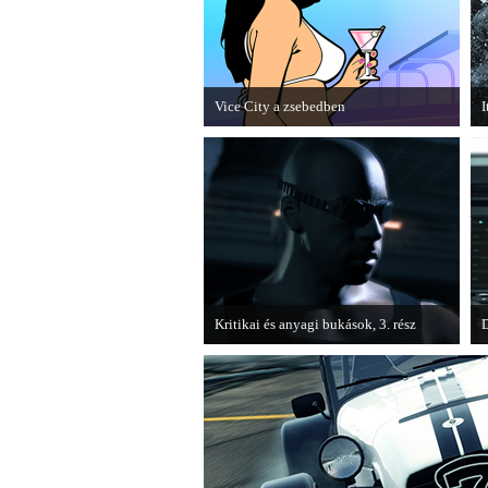
Vice City a zsebedben
I
A GTA: Vice City 10th Anniversary
H
Editionről készített tesztet a PC Guru.
B
k
Kritikai és anyagi bukások, 3. rész
D
A PC Guru "Kritikai és anyagi bukások"
Ú
című cikksorozatának utolsó részét
G
olvashatjuk.