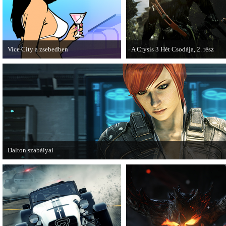
Vice City a zsebedben
A Crysis 3 Hét Csodája, 2. rész
A GTA: Vice City 10th Anniversary
Megjelent a Crysis 3 videosorozat
Editionről készített tesztet a PC Guru.
második része, amely a The Hunt 
kapta.
Dalton szabályai
Új videóval jelentkezik az Insomniac Games játéka, a Fuse.