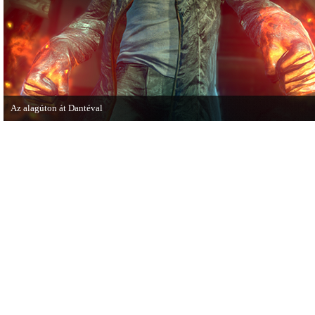
Az alagúton át Dantéval
A Devil May Cry újragondolás új játékmenet-videóval jelentkezik.