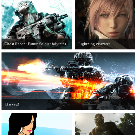
Ghost Recon: Future Soldier folytatás
Lightning visszatér
Több jel is utal arra, hogy készülőben
Megjött a Lightning Returns: Fina
van a Ghost Recon: Future Soldier
Fantasy XIII című játék első hivata
következő epizódja.
videója.
Itt a vég!
Hamarosan minden infó kiderül a Battlefield 3 utolsó, End Game kiegészítőjéről