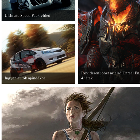
Ultimate Speed Pack videó
Már elérhető a Need for Speed Most
Wanted első nagyobb kiegészítő
csomagja.
Rövidesen jöhet az első Unreal En
Ingyen autók ajándékba
4 játék
A Forza Horizon készítői ingyenesen
A Zombie Studios készölő játéka a
letölthető autókkal kedveskednek a
Epic Games legújabb motorját, az
játékosok számára.
Unreal Engine 4-et fogja használni