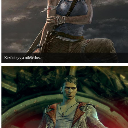
Kézikönyv a túléléshez
A Tomb Raider sem ússza meg a manapság már kötelező videosorozatot.