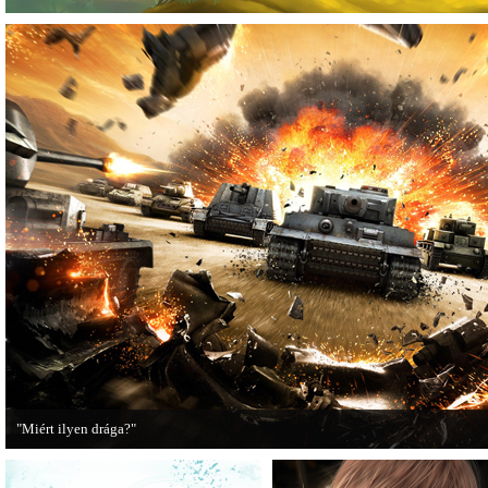
"Miért ilyen drága?"
A PC Guru utánajárt, miért kerülnek olyan sokba a AAA-kategóriás videojátékok