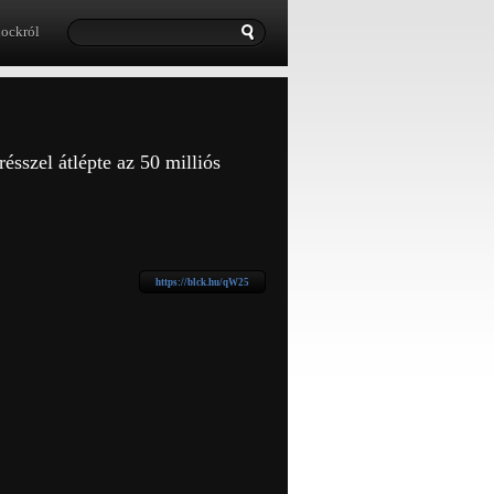
lockról
ésszel átlépte az 50 milliós