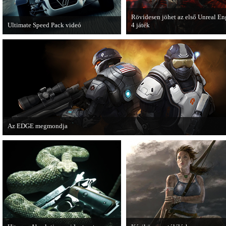
Rövidesen jöhet az első Unreal En
Ultimate Speed Pack videó
4 játék
Már elérhető a Need for Speed Most
A Zombie Studios készölő játéka a
Wanted első nagyobb kiegészítő
Epic Games legújabb motorját, az
csomagja.
Unreal Engine 4-et fogja használni
Az EDGE megmondja
Az egyik leghíresebb játékmagazin, az EDGE is elmondja, hogy szerinte melye
voltak idén a legjobb játékok.