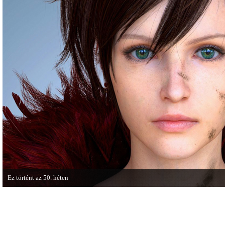
cikkből most egy részletet online is közzétettek.
Ez történt az 50. héten
A héten nagyot villantottak a japán fejlesztők. A Phamtom Pain mellett a Square
techdemója is ütött.