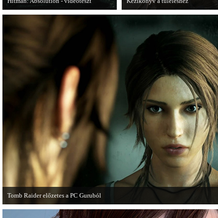
Hitman: Absolution - videoteszt
Kézikönyv a túléléshez
A PC Gurutól Bate és Chris mutatják be
A Tomb Raider sem ússza meg a
a legújabb Hitmant.
manapság már kötelező videosoroz
Tomb Raider előzetes a PC Guruból
A PC Guru friss számában több oldalon olvashatunk az új Tomb Raiderről, mely