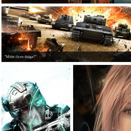
"Miért ilyen drága?"
A PC Guru utánajárt, miért kerülnek olyan sokba a AAA-kategóriás videojátékok