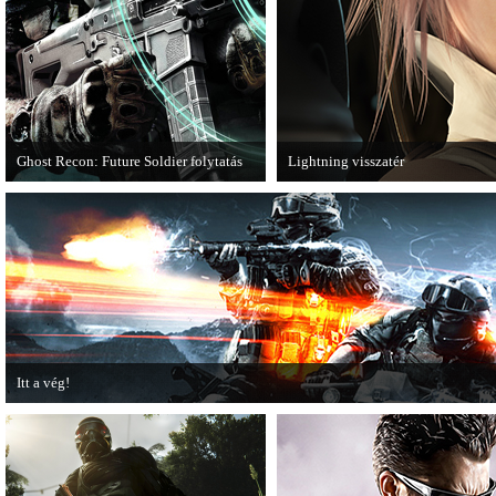
Ghost Recon: Future Soldier folytatás
Lightning visszatér
Több jel is utal arra, hogy készülőben
Megjött a Lightning Returns: Final
van a Ghost Recon: Future Soldier
következő epizódja.
Itt a vég!
Hamarosan minden infó kiderül a Battlefield 3 utolsó, End Game kiegészítőjéről