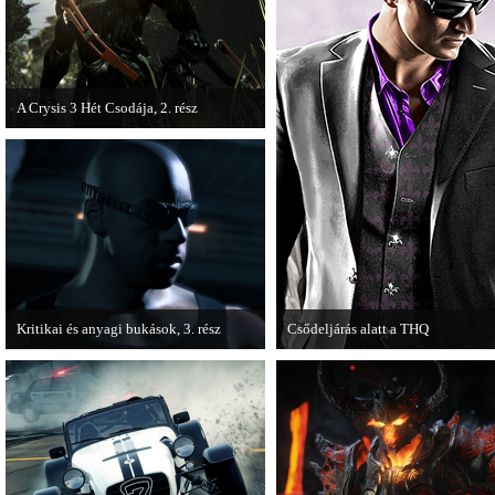
A Crysis 3 Hét Csodája, 2. rész
Megjelent a Crysis 3 videosorozat
második része, amely a The Hunt címet
kapta.
Kritikai és anyagi bukások, 3. rész
Csődeljárás alatt a THQ
A PC Guru "Kritikai és anyagi bukások"
Egy újabb videojáték-kiadó került
című cikksorozatának utolsó részét
csődeljárás alá, aki nem más, mint 
olvashatjuk.
THQ.