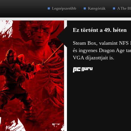
Legnépszerűbb
Kategóriák
A The B
Ez történt a 49. héten
Steam Box, valamint NFS 
és ingyenes Dragon Age tar
VGA díjazottjait is.