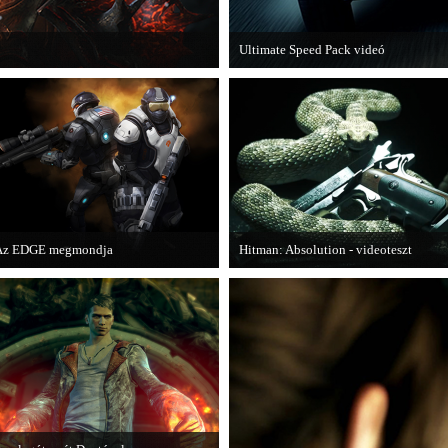
Ultimate Speed Pack videó
s legújabb motorját, az Unreal Engine
Már elérhető a Need for Speed Most W
Az EDGE megmondja
Hitman: Absolution - videoteszt
z egyik leghíresebb játékmagazin, az
A PC Gurutól Bate és Chris mutatják b
DGE is elmondja, hogy szerinte
a legújabb Hitmant.
elyek voltak idén a legjobb játékok.