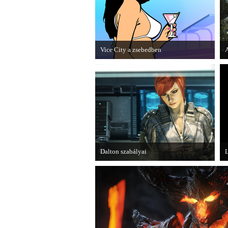
Vice City a zsebedben
A
A GTA: Vice City 10th Anniversary
M
Editionről készített tesztet a PC Guru.
m
k
Dalton szabályai
L
Új videóval jelentkezik az Insomniac
A
Games játéka, a Fuse.
m