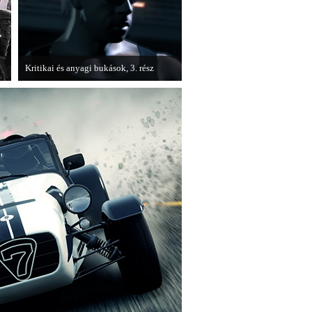
Kritikai és anyagi bukások, 3. rész
A PC Guru "Kritikai és anyagi bukások"
című cikksorozatának utolsó részét
olvashatjuk.