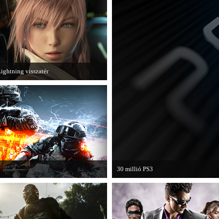
játékhoz.
ightning visszatér
egjött a Lightning Returns: Final
antasy XIII című játék első hivatalos
ideója.
30 millió PS3
 utolsó, End Game kiegészítőjéről.
A PAL régióban a PS3 átlépte a 30 mill