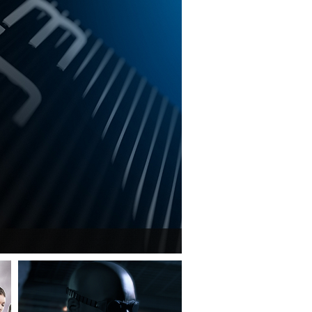
iós eladott darabszámot.