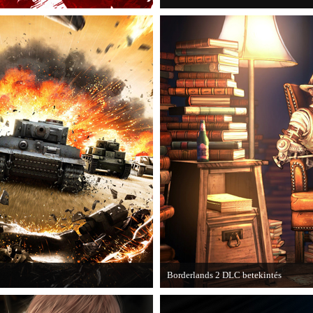
Borderlands 2 DLC betekintés
kba a AAA-kategóriás videojátékok.
2013. januárjában érkezik a a Sir Ha