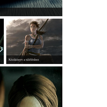
anted első nagyobb kiegészítő csomagja.
Kézikönyv a túléléshez
e
A Tomb Raider sem ússza meg a
manapság már kötelező videosorozatot.