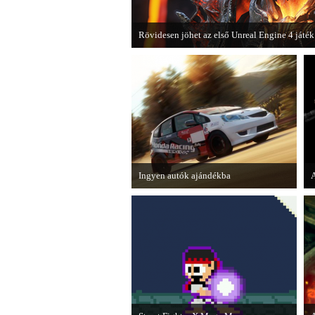
Rövidesen jöhet az első Unreal Engine 4 játék
A Zombie Studios készölő játéka az Epic Game
4-et fogja használni.
Ingyen autók ajándékba
A Forza Horizon készítői ingyenesen
A
letölthető autókkal kedveskednek a
E
játékosok számára.
m