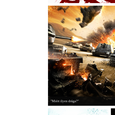
"Miért ilyen drága?"
A PC Guru utánajárt, miért kerülnek olyan so