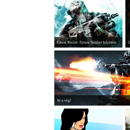
Ghost Recon: Future Soldier folytatás
L
Több jel is utal arra, hogy készülőben
M
van a Ghost Recon: Future Soldier
F
következő epizódja.
v
Itt a vég!
Hamarosan minden infó kiderül a Battlefield 3