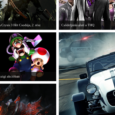
 Crysis 3 Hét Csodája, 2. rész
Csődeljárás alatt a THQ
egjelent a Crysis 3 videosorozat
Egy újabb videojáték-kiadó került
ásodik része, amely a The Hunt címet
csődeljárás alá, aki nem más, mint a
apta.
THQ.
uigi akcióban
 Nintendo 3DS-re készülő Luigi's
Mansion: Dark Moon újabb képeken
utatja meg magát.