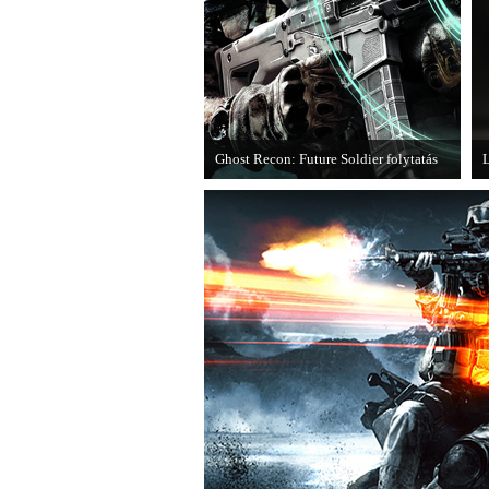
Ghost Recon: Future Soldier folytatás
L
Több jel is utal arra, hogy készülőben
M
van a Ghost Recon: Future Soldier
következő epizódja.