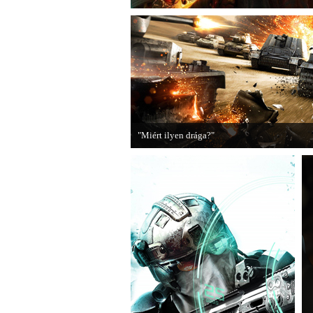
"Miért ilyen drága?"
A PC Guru utánajárt, miért kerülnek olyan so