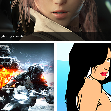
ightning visszatér
egjött a Lightning Returns: Final Fantasy XIII című játék első hivatalos videója.