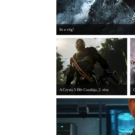
Itt a vég!
Hamarosan minden infó kiderül a Battlefield 3
A Crysis 3 Hét Csodája, 2. rész
C
Megjelent a Crysis 3 videosorozat
E
második része, amely a The Hunt címet
c
kapta.