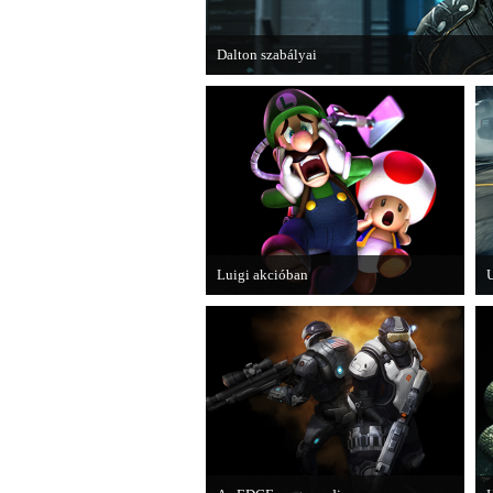
Dalton szabályai
Új videóval jelentkezik az Insomniac Games já
Luigi akcióban
U
A Nintendo 3DS-re készülő Luigi's
M
Mansion: Dark Moon újabb képeken
W
mutatja meg magát.
c