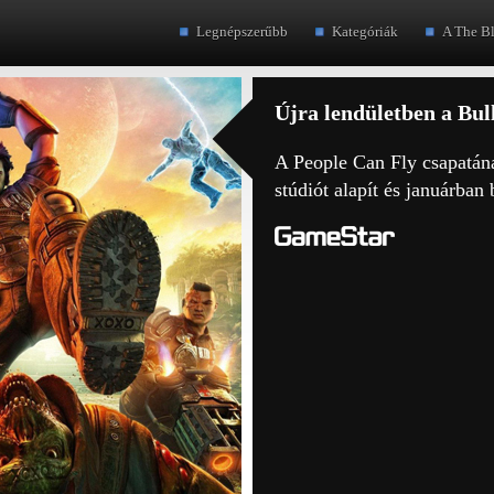
Legnépszerűbb
Kategóriák
A The B
Újra lendületben a Bull
A People Can Fly csapatána
stúdiót alapít és januárban 