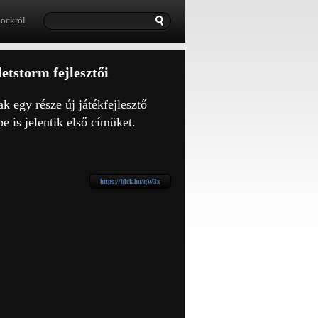
lockról
etstorm fejlesztői
k egy része új játékfejlesztő
be is jelentik első címüket.