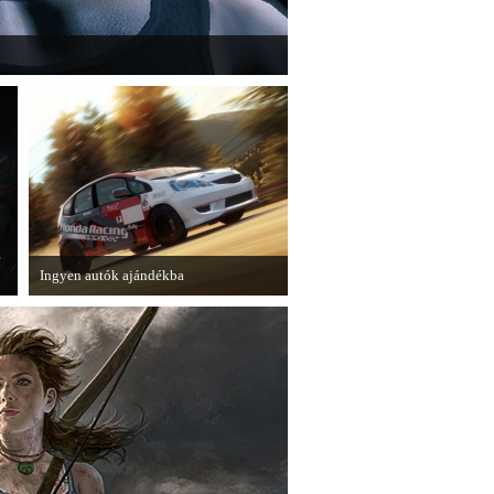
" című cikksorozatának utolsó részét
e
Ingyen autók ajándékba
A Forza Horizon készítői ingyenesen
letölthető autókkal kedveskednek a
játékosok számára.