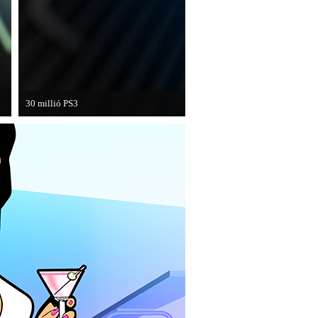
30 millió PS3
A PAL régióban a PS3 átlépte a 30
milliós eladott darabszámot.