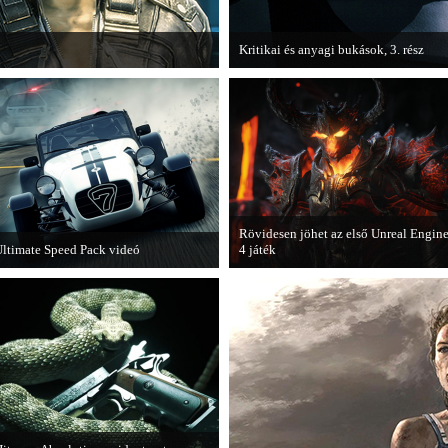
Kritikai és anyagi bukások, 3. rész
téka, a Fuse.
A PC Guru "Kritikai és anyagi bukások
olvashatjuk.
Rövidesen jöhet az első Unreal Engin
ltimate Speed Pack videó
4 játék
ár elérhető a Need for Speed Most
A Zombie Studios készölő játéka az
anted első nagyobb kiegészítő
Epic Games legújabb motorját, az
somagja.
Unreal Engine 4-et fogja használni.