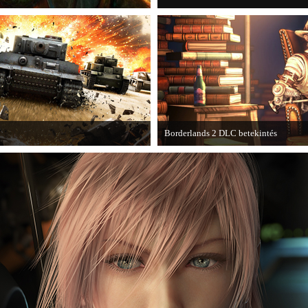
Borderlands 2 DLC betekintés
kba a AAA-kategóriás videojátékok.
2013. januárjában érkezik a a Sir Ha
játékhoz.