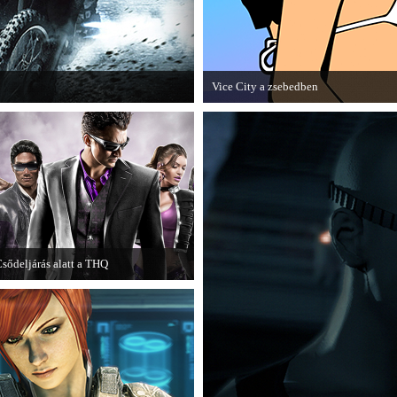
Vice City a zsebedben
 utolsó, End Game kiegészítőjéről.
A GTA: Vice City 10th Anniversary Edit
sődeljárás alatt a THQ
gy újabb videojáték-kiadó került
sődeljárás alá, aki nem más, mint a
THQ.