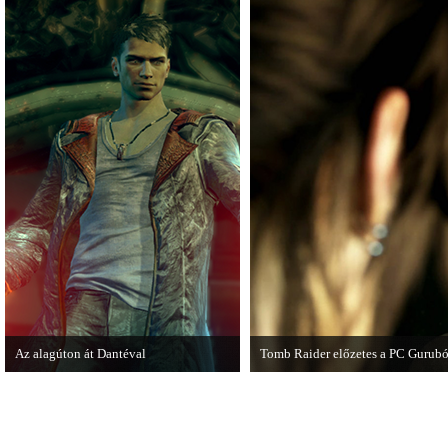
Az alagúton át Dantéval
Tomb Raider előzetes a PC Gurubó
A Devil May Cry újragondolás új
A PC Guru friss számában több old
játékmenet-videóval jelentkezik.
cikkből most egy részletet online i