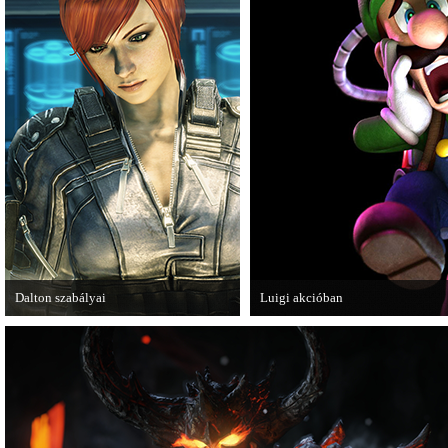
Dalton szabályai
Luigi akcióban
Új videóval jelentkezik az Insomniac
A Nintendo 3DS-re készülő Luigi
Games játéka, a Fuse.
magát.