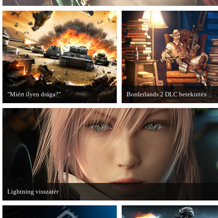
"Miért ilyen drága?"
Borderlands 2 DLC betekintés
A PC Guru utánajárt, miért kerülnek
2013. januárjában érkezik a a Sir
olyan sokba a AAA-kategóriás
Hammerlock's Big Game Hunt DL
videojátékok.
Borderlands 2 játékhoz.
Lightning visszatér
Megjött a Lightning Returns: Final Fantasy XIII című játék első hivatalos videó