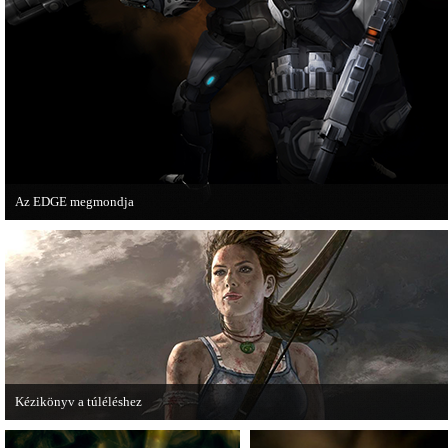
Az EDGE megmondja
Az egyik leghíresebb játékmagazin, az EDGE is elmondja, hogy szerinte melye
voltak idén a legjobb játékok.
Kézikönyv a túléléshez
A Tomb Raider sem ússza meg a manapság már kötelező videosorozatot.