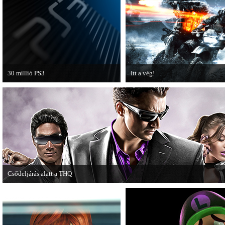
30 millió PS3
Itt a vég!
A PAL régióban a PS3 átlépte a 30
Hamarosan minden infó kiderül a
milliós eladott darabszámot.
Battlefield 3 utolsó, End Game
kiegészítőjéről.
Csődeljárás alatt a THQ
Egy újabb videojáték-kiadó került csődeljárás alá, aki nem más, mint a THQ.