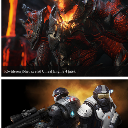
Rövidesen jöhet az első Unreal Engine 4 játék
A Zombie Studios készölő játéka az Epic Games legújabb motorját, az Unreal E
4-et fogja használni.