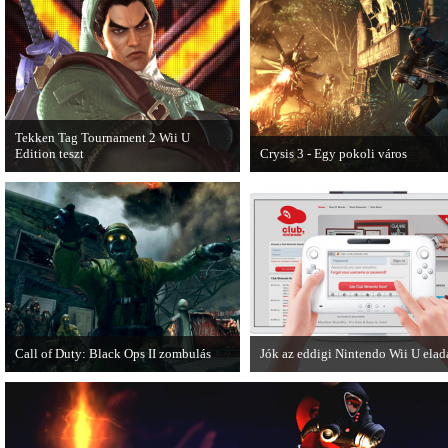
Dishonored videoteszt!
Tekken Tag Tournament 2 Wii U
Edition teszt
Crysis 3 - Egy pokoli város
Az extrákkal felturbózott Tekken Tag
A Crysis 3 Hét Csodája videosoroz
Tournament 2 a Wii U konzolon is
első része újabb lélegzetelállító
ütősre sikeredett.
pillanatokat mutat be a játékból.
Call of Duty: Black Ops II zombulás
Jók az eddigi Nintendo Wii U ela
Egy DLC formájában jelent meg a Call
A Nintendo Wii U meglévő hibáin
of Duty: Black Ops II Nuketown
ellenére remekül teljesít a japán p
Zombies.