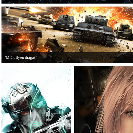
"Miért ilyen drága?"
A PC Guru utánajárt, miért kerülnek olyan sokba a AAA-kategóriás videojátékok