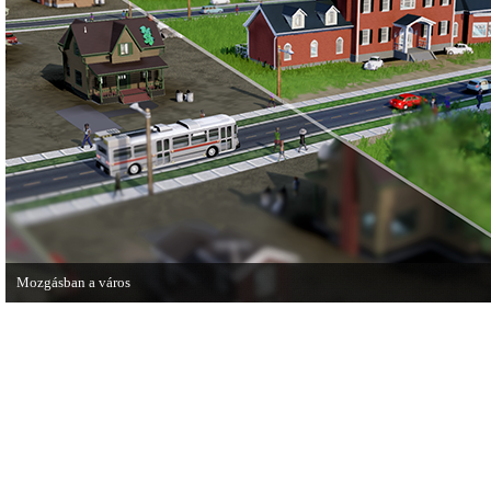
Mozgásban a város
Új fejlesztői videó érkezett a március elején megjelenő SimCityből.