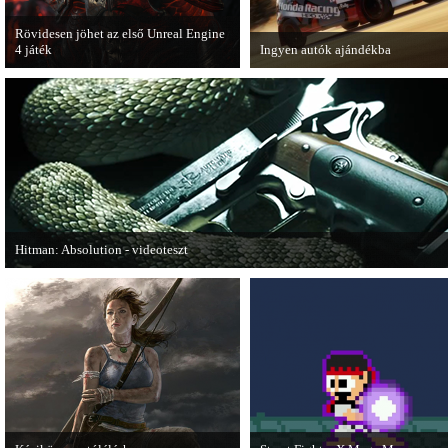
Rövidesen jöhet az első Unreal Engine
4 játék
Ingyen autók ajándékba
A Zombie Studios készölő játéka az
A Forza Horizon készítői ingyenes
Epic Games legújabb motorját, az
letölthető autókkal kedveskednek
Unreal Engine 4-et fogja használni.
játékosok számára.
Hitman: Absolution - videoteszt
A PC Gurutól Bate és Chris mutatják be a legújabb Hitmant.