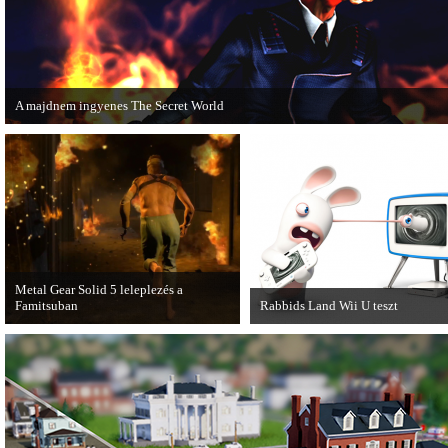
A majdnem ingyenes The Secret World
A The Secret World alapjáték megvásárlása után mostantól nem kell havidíjat
fizetnünk a folyamatos kalandozásokért.
Metal Gear Solid 5 leleplezés a
Famitsuban
Rabbids Land Wii U teszt
Hamarosan minden tisztázódik a VGA-
A veszett nyulak Wii U platformon 
n bemutatott MGS videóval
tiszteletüket teszik, amelyről az 5
kapcsolatban.
KByte készített tesztet.