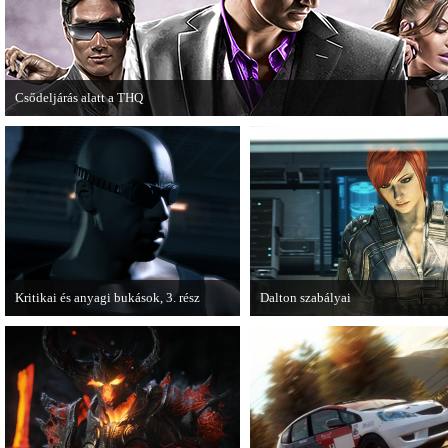
Csődeljárás alatt a THQ
Egy újabb videojáték-kiadó került csődeljárás alá, aki nem más, mint a THQ.
Kritikai és anyagi bukások, 3. rész
Dalton szabályai
A PC Guru "Kritikai és anyagi bukások"
Új videóval jelentkezik az Insomn
című cikksorozatának utolsó részét
Games játéka, a Fuse.
olvashatjuk.