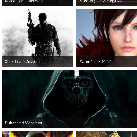
Kézikönyv a túléléshez
Street Fighter X Mega Man
A Tomb Raider sem ússza meg a
A Capcom ismert karakterei ismét
manapság már kötelező videosorozatot.
összecsapnak - ingyenesen letölthe
Street Fighter X Mega Man.
Xbox Live leárazások
Ez történt az 50. héten
December 18-án az Xbox Live
A héten nagyot villantottak a japá
rendszerében is elkezdődnek a
fejlesztők. A Phamtom Pain mellett
karácsonyi akciózások.
Square Enix techdemója is ütött.
Dishonored Videoteszt
Chris és Wilson bemutatja a 2012-es év egyik legnagyobb meglepetését. Pörögj