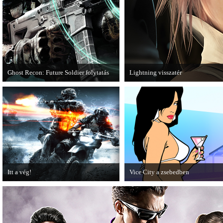
Ghost Recon: Future Soldier folytatás
Lightning visszatér
Több jel is utal arra, hogy készülőben
Megjött a Lightning Returns: Final
van a Ghost Recon: Future Soldier
következő epizódja.
Itt a vég!
Vice City a zsebedben
Hamarosan minden infó kiderül a
A GTA: Vice City 10th Anniversar
Battlefield 3 utolsó, End Game
Editionről készített tesztet a PC G
kiegészítőjéről.