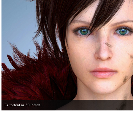
összecsapnak - ingyenesen letölthető a
játékmenet-videóval jelentkezik.
Street Fighter X Mega Man.
Ez történt az 50. héten
A héten nagyot villantottak a japán fejlesztők. A Phamtom Pain mellett a Square
techdemója is ütött.