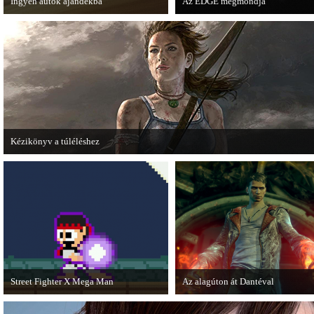
Ingyen autók ajándékba
Az EDGE megmondja
A Forza Horizon készítői ingyenesen
Az egyik leghíresebb játékmagazin
letölthető autókkal kedveskednek a
EDGE is elmondja, hogy szerinte
játékosok számára.
melyek voltak idén a legjobb játé
Kézikönyv a túléléshez
A Tomb Raider sem ússza meg a manapság már kötelező videosorozatot.
Street Fighter X Mega Man
Az alagúton át Dantéval
A Capcom ismert karakterei ismét
A Devil May Cry újragondolás új