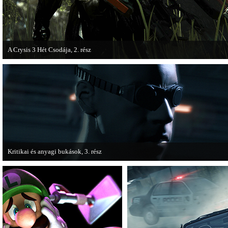
A Crysis 3 Hét Csodája, 2. rész
Megjelent a Crysis 3 videosorozat második része, amely a The Hunt címet kapta
Kritikai és anyagi bukások, 3. rész
A PC Guru "Kritikai és anyagi bukások" című cikksorozatának utolsó részét
olvashatjuk.