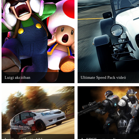
Luigi akcióban
Ultimate Speed Pack videó
A Nintendo 3DS-re készülő Luigi's
Már elérhető a Need for Speed Mo
Mansion: Dark Moon újabb képeken
mutatja meg magát.