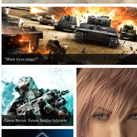
"Miért ilyen drága?"
A PC Guru utánajárt, miért kerülnek olyan sokba a AAA-kategóriás videojátékok
Ghost Recon: Future Soldier folytatás
Több jel is utal arra, hogy készülőben