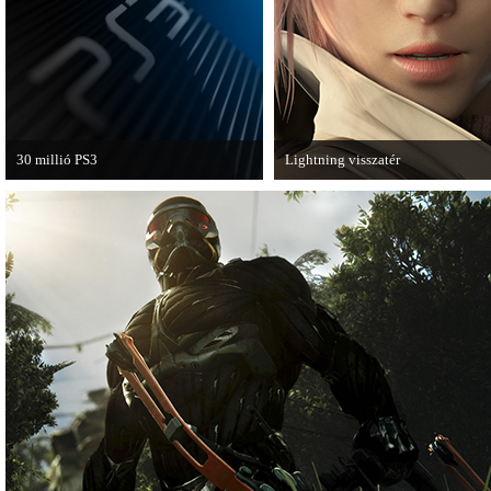
van a Ghost Recon: Future Soldier
következő epizódja.
30 millió PS3
Lightning visszatér
A PAL régióban a PS3 átlépte a 30
Megjött a Lightning Returns: Fina
milliós eladott darabszámot.
Fantasy XIII című játék első hivata
videója.