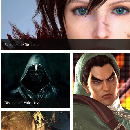
cikkből most egy részletet online is közzétettek.
Ez történt az 50. héten
A héten nagyot villantottak a japán fejlesztők. A Phamtom Pain mellett a Square
techdemója is ütött.
Dishonored Videoteszt
Chris és Wilson bemutatja a 2012-es év
egyik legnagyobb meglepetését.
Pörögjön a Dishonored videoteszt!