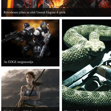
Rövidesen jöhet az első Unreal Engine 4 játék
A Zombie Studios készölő játéka az Epic Games legújabb motorját, az Unreal E
4-et fogja használni.
Az EDGE megmondja
Az egyik leghíresebb játékmagazin, az
EDGE is elmondja, hogy szerinte
melyek voltak idén a legjobb játékok.