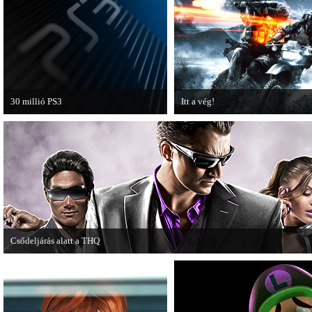
30 millió PS3
Itt a vég!
A PAL régióban a PS3 átlépte a 30
Hamarosan minden infó kiderül a
milliós eladott darabszámot.
Battlefield 3 utolsó, End Game
kiegészítőjéről.
Csődeljárás alatt a THQ
Egy újabb videojáték-kiadó került csődeljárás alá, aki nem más, mint a THQ.