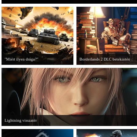
"Miért ilyen drága?"
Borderlands 2 DLC betekintés
A PC Guru utánajárt, miért kerülnek
2013. januárjában érkezik a a Sir
olyan sokba a AAA-kategóriás
Hammerlock's Big Game Hunt DL
videojátékok.
Borderlands 2 játékhoz.
Lightning visszatér
Megjött a Lightning Returns: Final Fantasy XIII című játék első hivatalos videó