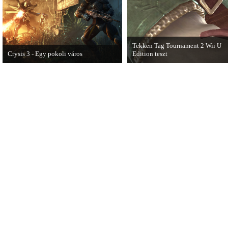
Tekken Tag Tournament 2 Wii U
Crysis 3 - Egy pokoli város
Edition teszt
A Crysis 3 Hét Csodája videosorozat
Az extrákkal felturbózott Tekken 
első része újabb lélegzetelállító
Tournament 2 a Wii U konzolon is
pillanatokat mutat be a játékból.
ütősre sikeredett.