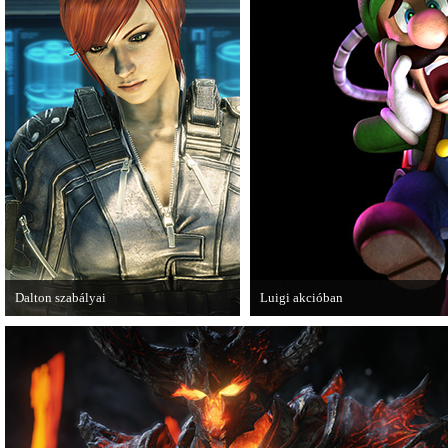
Dalton szabályai
Luigi akcióban
Új videóval jelentkezik az Insomniac
A Nintendo 3DS-re készülő Luigi
Games játéka, a Fuse.
magát.