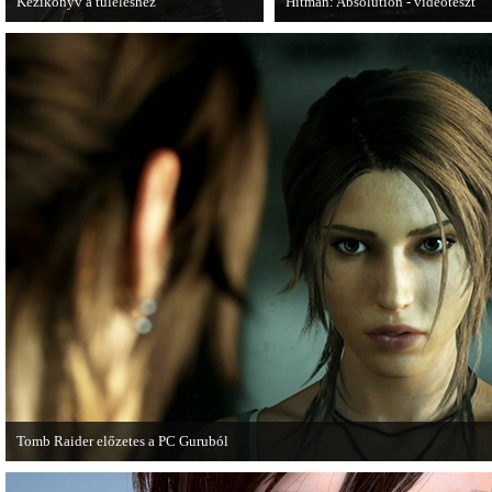
Kézikönyv a túléléshez
Hitman: Absolution - videoteszt
A Tomb Raider sem ússza meg a
A PC Gurutól Bate és Chris mutatj
manapság már kötelező videosorozatot.
a legújabb Hitmant.
Tomb Raider előzetes a PC Guruból
A PC Guru friss számában több oldalon olvashatunk az új Tomb Raiderről, mely