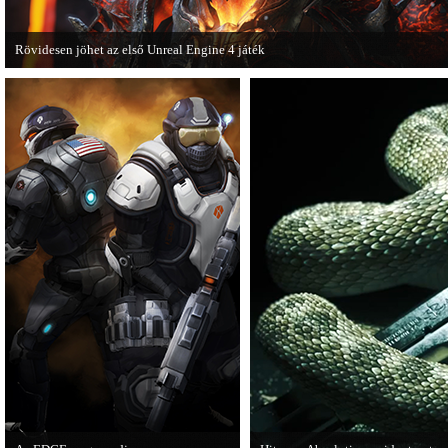
Rövidesen jöhet az első Unreal Engine 4 játék
A Zombie Studios készölő játéka az Epic Games legújabb motorját, az Unreal E
4-et fogja használni.