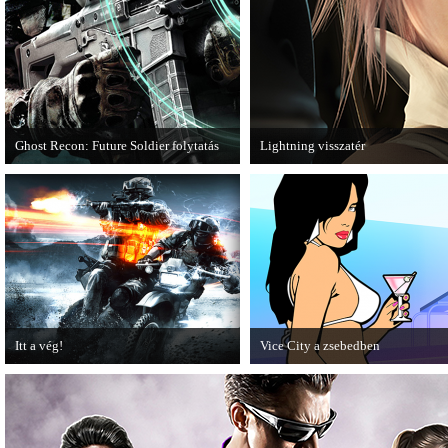
Ghost Recon: Future Soldier folytatás
Lightning visszatér
Több jel is utal arra, hogy készülőben
Megjött a Lightning Returns: Final
van a Ghost Recon: Future Soldier
következő epizódja.
Itt a vég!
Vice City a zsebedben
Hamarosan minden infó kiderül a
A GTA: Vice City 10th Anniversar
Battlefield 3 utolsó, End Game
Editionről készített tesztet a PC G
kiegészítőjéről.