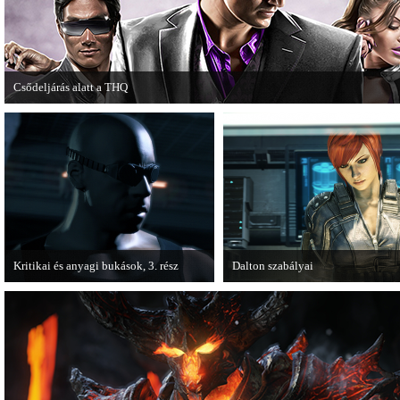
Csődeljárás alatt a THQ
Egy újabb videojáték-kiadó került csődeljárás alá, aki nem más, mint a THQ.
Kritikai és anyagi bukások, 3. rész
Dalton szabályai
A PC Guru "Kritikai és anyagi bukások"
Új videóval jelentkezik az Insomn
című cikksorozatának utolsó részét
Games játéka, a Fuse.
olvashatjuk.