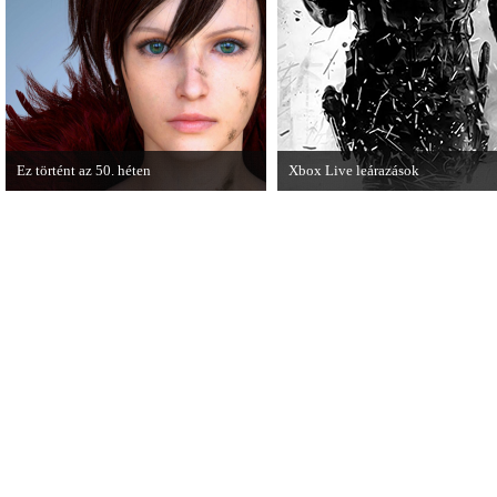
olvashatunk az új Tomb Raiderről,
mely cikkből most egy részletet online
is közzétettek.
Ez történt az 50. héten
Xbox Live leárazások
A héten nagyot villantottak a japán
December 18-án az Xbox Live
fejlesztők. A Phamtom Pain mellett a
rendszerében is elkezdődnek a
Square Enix techdemója is ütött.
karácsonyi akciózások.