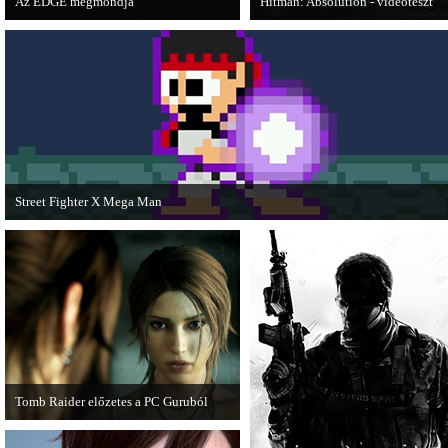
Az EDGE megmondja
Hitman: Absolution - videoteszt
Az egyik leghíresebb játékmagazin, az
A PC Gurutól Bate és Chris mutatj
EDGE is elmondja, hogy szerinte
melyek voltak idén a legjobb játékok.
Street Fighter X Mega Man
A Capcom ismert karakterei ismét összecsapnak - ingyenesen letölthető a Street
Fighter X Mega Man.
Tomb Raider előzetes a PC Guruból
A PC Guru friss számában több oldalon