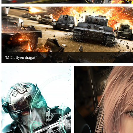
"Miért ilyen drága?"
A PC Guru utánajárt, miért kerülnek olyan sokba a AAA-kategóriás videojátékok