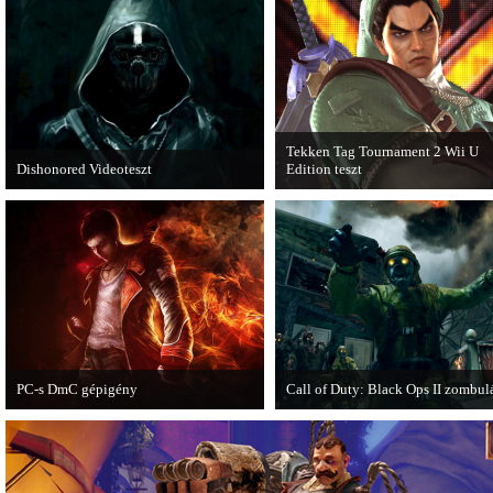
Expansion Pack.
Tekken Tag Tournament 2 Wii U
Dishonored Videoteszt
Edition teszt
Chris és Wilson bemutatja a 2012-es év
Az extrákkal felturbózott Tekken 
egyik legnagyobb meglepetését.
Tournament 2 a Wii U konzolon is
Pörögjön a Dishonored videoteszt!
ütősre sikeredett.
PC-s DmC gépigény
Call of Duty: Black Ops II zombul
Napvilágra került a DmC PC-s
Egy DLC formájában jelent meg a 
változatának gépigénye, ezzel együtt a
of Duty: Black Ops II Nuketown
megjelenési dátumot is bejelentette a
Zombies.