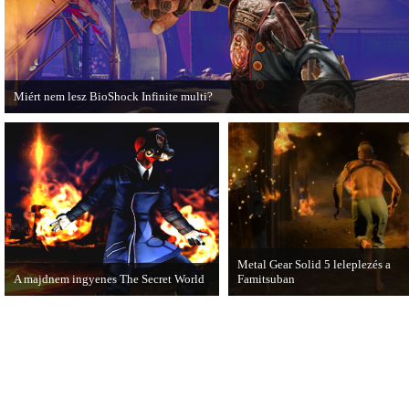
kiadó.
Miért nem lesz BioShock Infinite multi?
A BioShock Infinite fejlesztői hosszasan indokolják, hogy miért nem érdemes
multiplayer móddal felruházni a játékot.
Metal Gear Solid 5 leleplezés a
A majdnem ingyenes The Secret World
Famitsuban
A The Secret World alapjáték
Hamarosan minden tisztázódik a 
megvásárlása után mostantól nem kell
n bemutatott MGS videóval
havidíjat fizetnünk a folyamatos
kapcsolatban.
kalandozásokért.