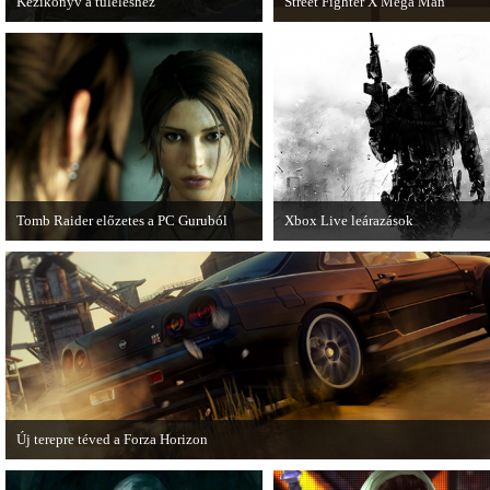
Kézikönyv a túléléshez
Street Fighter X Mega Man
A Tomb Raider sem ússza meg a
A Capcom ismert karakterei ismét ö
manapság már kötelező videosorozatot.
Fighter X Mega Man.
Tomb Raider előzetes a PC Guruból
Xbox Live leárazások
A PC Guru friss számában több oldalon
December 18-án az Xbox Live
olvashatunk az új Tomb Raiderről,
rendszerében is elkezdődnek a
mely cikkből most egy részletet online
karácsonyi akciózások.
is közzétettek.
Új terepre téved a Forza Horizon
Hamarosan megérkezik a Forza Horizon első nagyszabású kiegészítője, a Rally