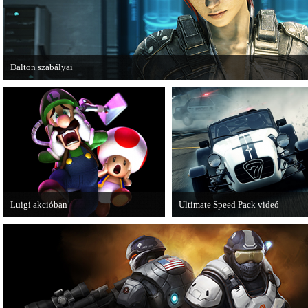
Dalton szabályai
Új videóval jelentkezik az Insomniac Games játéka, a Fuse.
Luigi akcióban
Ultimate Speed Pack videó
A Nintendo 3DS-re készülő Luigi's
Már elérhető a Need for Speed Mo
Mansion: Dark Moon újabb képeken
Wanted első nagyobb kiegészítő
mutatja meg magát.
csomagja.