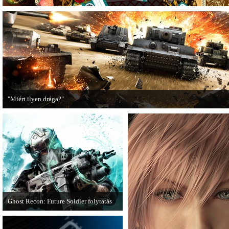
"Miért ilyen drága?"
A PC Guru utánajárt, miért kerülnek olyan sokba a AAA-kategóriás videojátékok
Ghost Recon: Future Soldier folytatás
Több jel is utal arra, hogy készülőben