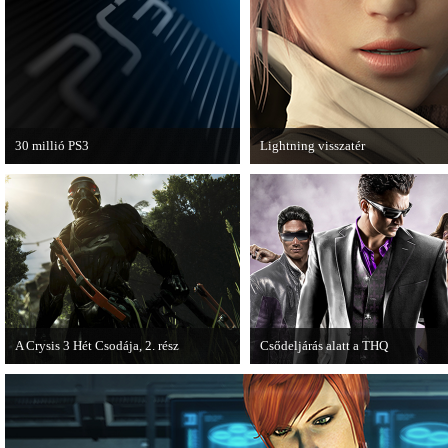
van a Ghost Recon: Future Soldier
következő epizódja.
30 millió PS3
Lightning visszatér
A PAL régióban a PS3 átlépte a 30
Megjött a Lightning Returns: Fina
milliós eladott darabszámot.
Fantasy XIII című játék első hivata
videója.
A Crysis 3 Hét Csodája, 2. rész
Csődeljárás alatt a THQ
Megjelent a Crysis 3 videosorozat
Egy újabb videojáték-kiadó került
második része, amely a The Hunt címet
csődeljárás alá, aki nem más, mint 
kapta.
THQ.