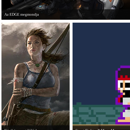
Az EDGE megmondja
Az egyik leghíresebb játékmagazin, az EDGE is elmondja, hogy szerinte melye
voltak idén a legjobb játékok.