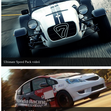
Ultimate Speed Pack videó
Már elérhető a Need for Speed Most Wanted első nagyobb kiegészítő csomagja.