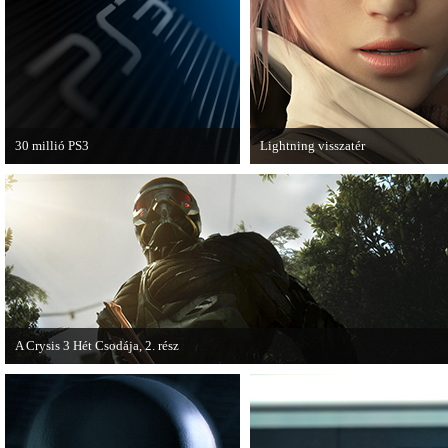
van a Ghost Recon: Future Soldier
következő epizódja.
30 millió PS3
Lightning visszatér
A PAL régióban a PS3 átlépte a 30
Megjött a Lightning Returns: Fina
milliós eladott darabszámot.
Fantasy XIII című játék első hivata
videója.
A Crysis 3 Hét Csodája, 2. rész
Megjelent a Crysis 3 videosorozat második része, amely a The Hunt címet kapta