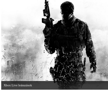
összecsapnak - ingyenesen letölthető a
manapság már kötelező videosoroz
Street Fighter X Mega Man.
Xbox Live leárazások
December 18-án az Xbox Live rendszerében is elkezdődnek a karácsonyi
akciózások.