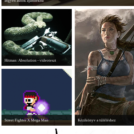
Ingyen autók ajándékba
A Forza Horizon készítői ingyenesen letölthető autókkal kedveskednek a játék
számára.
Hitman: Absolution - videoteszt
A PC Gurutól Bate és Chris mutatják be
a legújabb Hitmant.
Street Fighter X Mega Man
Kézikönyv a túléléshez
A Capcom ismert karakterei ismét
A Tomb Raider sem ússza meg a