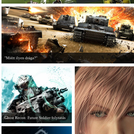
"Miért ilyen drága?"
A PC Guru utánajárt, miért kerülnek olyan sokba a AAA-kategóriás videojátékok
Ghost Recon: Future Soldier folytatás
Több jel is utal arra, hogy készülőben