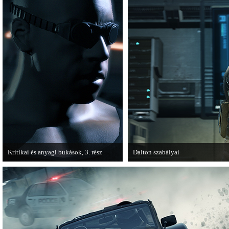
Kritikai és anyagi bukások, 3. rész
Dalton szabályai
A PC Guru "Kritikai és anyagi bukások"
Új videóval jelentkezik az Insomni
című cikksorozatának utolsó részét
olvashatjuk.