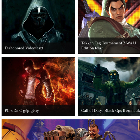
Expansion Pack.
Tekken Tag Tournament 2 Wii U
Dishonored Videoteszt
Edition teszt
Chris és Wilson bemutatja a 2012-es év
Az extrákkal felturbózott Tekken 
egyik legnagyobb meglepetését.
Tournament 2 a Wii U konzolon is
Pörögjön a Dishonored videoteszt!
ütősre sikeredett.
PC-s DmC gépigény
Call of Duty: Black Ops II zombul
Napvilágra került a DmC PC-s
Egy DLC formájában jelent meg a 
változatának gépigénye, ezzel együtt a
of Duty: Black Ops II Nuketown
megjelenési dátumot is bejelentette a
Zombies.