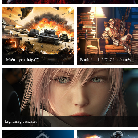
"Miért ilyen drága?"
Borderlands 2 DLC betekintés
A PC Guru utánajárt, miért kerülnek
2013. januárjában érkezik a a Sir
olyan sokba a AAA-kategóriás
Hammerlock's Big Game Hunt DL
videojátékok.
Borderlands 2 játékhoz.
Lightning visszatér
Megjött a Lightning Returns: Final Fantasy XIII című játék első hivatalos videó