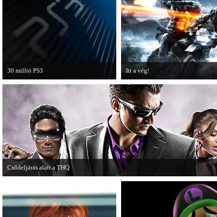
30 millió PS3
Itt a vég!
A PAL régióban a PS3 átlépte a 30
Hamarosan minden infó kiderül a
milliós eladott darabszámot.
Battlefield 3 utolsó, End Game
kiegészítőjéről.
Csődeljárás alatt a THQ
Egy újabb videojáték-kiadó került csődeljárás alá, aki nem más, mint a THQ.