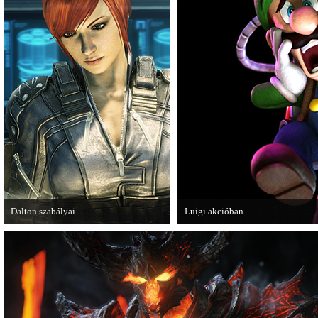
Dalton szabályai
Luigi akcióban
Új videóval jelentkezik az Insomniac
A Nintendo 3DS-re készülő Luigi
Games játéka, a Fuse.
magát.