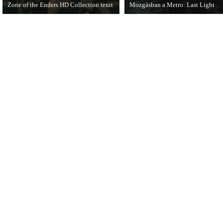
Zone of the Enders HD Collection teszt
Mozgásban a Metro: Last Light
Hideo Kojima egyik korábbi játékának
A Metro: Last Light új gameplay
új kiadásáról, a Zone of the Enders HD-
videójából kiderül, hogy a játék e
ről írt tesztet az 576 KByte.
döbbenetesen néz ki.