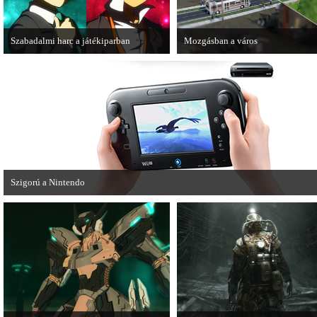
Szabadalmi harc a játékiparban
Mozgásban a város
A SEGA beperelte a Level-5
Új fejlesztői videó érkezett a márc
fejlesztőcsapatát, amiért azok
elején megjelenő SimCityből.
használják a kiadó által levédetett
irányítási formát.
Szigorú a Nintendo
A felnőtteknek szóló játékok csak este tizenegy és hajnali három között érhetőek
Nintendo eShopban.