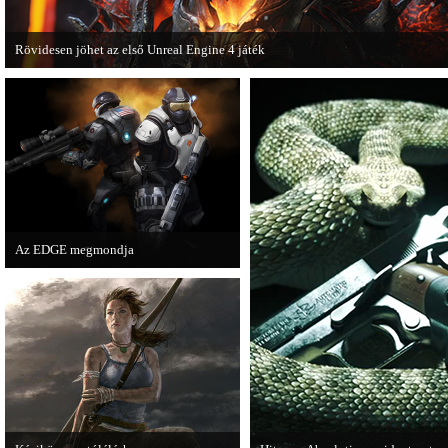
Rövidesen jöhet az első Unreal Engine 4 játék
A Zombie Studios készölő játéka az Epic Games legújabb motorját, az Unreal E
4-et fogja használni.
Az EDGE megmondja
Az egyik leghíresebb játékmagazin, az
EDGE is elmondja, hogy szerinte
melyek voltak idén a legjobb játékok.