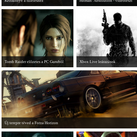
Kézikönyv a túléléshez
Hitman: Absolution - videoteszt
A Tomb Raider sem ússza meg a
A PC Gurutól Bate és Chris mutatj
manapság már kötelező videosorozatot.
a legújabb Hitmant.
Tomb Raider előzetes a PC Guruból
Xbox Live leárazások
A PC Guru friss számában több oldalon
December 18-án az Xbox Live
olvashatunk az új Tomb Raiderről,
rendszerében is elkezdődnek a
mely cikkből most egy részletet online
karácsonyi akciózások.
is közzétettek.
Új terepre téved a Forza Horizon
Hamarosan megérkezik a Forza Horizon első nagyszabású kiegészítője, a Rally