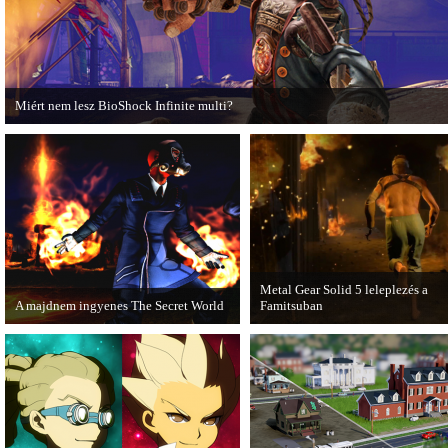
kiadó.
Miért nem lesz BioShock Infinite multi?
A BioShock Infinite fejlesztői hosszasan indokolják, hogy miért nem érdemes
multiplayer móddal felruházni a játékot.
Metal Gear Solid 5 leleplezés a
A majdnem ingyenes The Secret World
Famitsuban
A The Secret World alapjáték
Hamarosan minden tisztázódik a 
megvásárlása után mostantól nem kell
n bemutatott MGS videóval
havidíjat fizetnünk a folyamatos
kapcsolatban.
kalandozásokért.