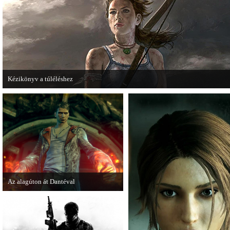
letölthető autókkal kedveskednek a
voltak idén a legjobb játékok.
játékosok számára.
Kézikönyv a túléléshez
A Tomb Raider sem ússza meg a manapság már kötelező videosorozatot.
Az alagúton át Dantéval
A Devil May Cry újragondolás új
játékmenet-videóval jelentkezik.