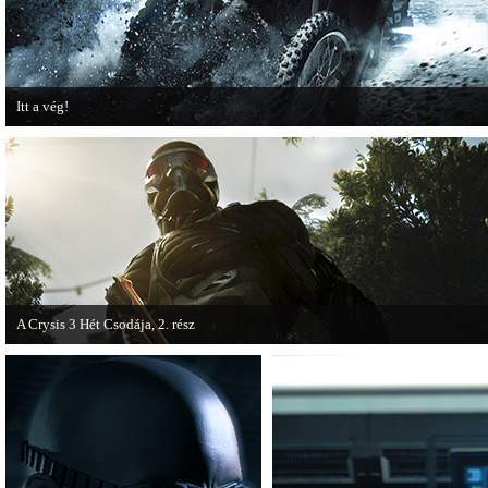
Itt a vég!
Hamarosan minden infó kiderül a Battlefield 3 utolsó, End Game kiegészítőjéről
A Crysis 3 Hét Csodája, 2. rész
Megjelent a Crysis 3 videosorozat második része, amely a The Hunt címet kapta