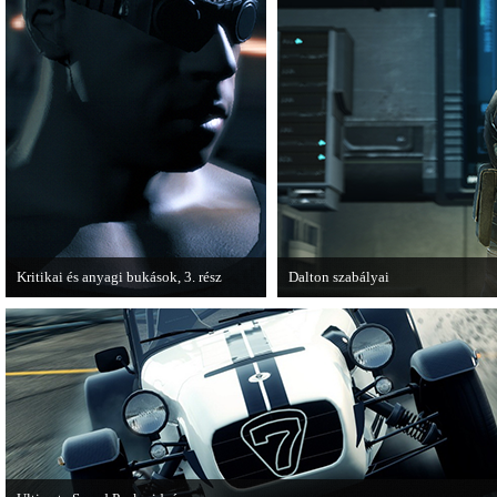
Kritikai és anyagi bukások, 3. rész
Dalton szabályai
A PC Guru "Kritikai és anyagi bukások"
Új videóval jelentkezik az Insomni
című cikksorozatának utolsó részét
olvashatjuk.