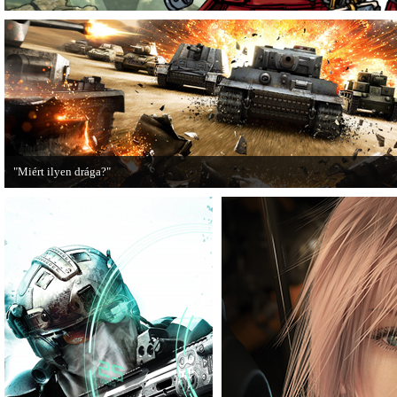
"Miért ilyen drága?"
A PC Guru utánajárt, miért kerülnek olyan sokba a AAA-kategóriás videojátékok