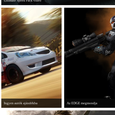
Ultimate Speed Pack videó
Már elérhető a Need for Speed Most Wanted első nagyobb kiegészítő csomagja.
Ingyen autók ajándékba
Az EDGE megmondja
A Forza Horizon készítői ingyenesen
Az egyik leghíresebb játékmagazi