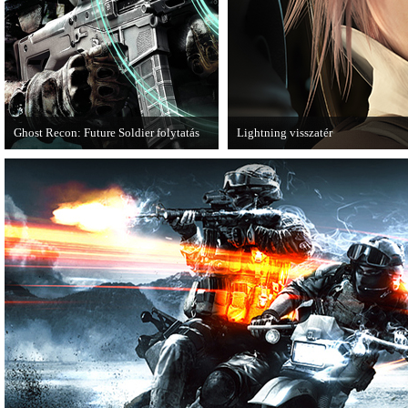
Ghost Recon: Future Soldier folytatás
Lightning visszatér
Több jel is utal arra, hogy készülőben
Megjött a Lightning Returns: Final
van a Ghost Recon: Future Soldier
következő epizódja.