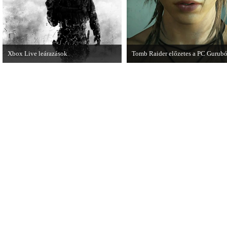
Xbox Live leárazások
Tomb Raider előzetes a PC Gurubó
December 18-án az Xbox Live
A PC Guru friss számában több ol
rendszerében is elkezdődnek a
olvashatunk az új Tomb Raiderről,
karácsonyi akciózások.
mely cikkből most egy részletet on
is közzétettek.