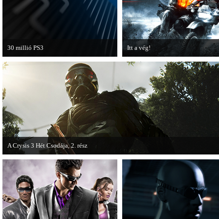
30 millió PS3
Itt a vég!
A PAL régióban a PS3 átlépte a 30
Hamarosan minden infó kiderül a
milliós eladott darabszámot.
Battlefield 3 utolsó, End Game
kiegészítőjéről.
A Crysis 3 Hét Csodája, 2. rész
Megjelent a Crysis 3 videosorozat második része, amely a The Hunt címet kapta