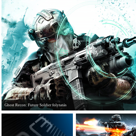
Ghost Recon: Future Soldier folytatás
Több jel is utal arra, hogy készülőben van a Ghost Recon: Future Soldier követ
epizódja.