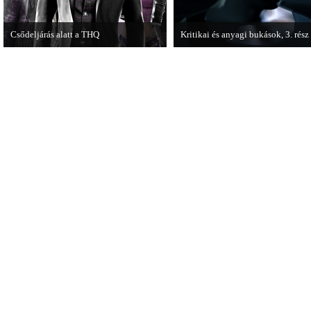
Csődeljárás alatt a THQ
Kritikai és anyagi bukások, 3. rész
Egy újabb videojáték-kiadó került
A PC Guru "Kritikai és anyagi buk
csődeljárás alá, aki nem más, mint a
című cikksorozatának utolsó részé
THQ.
olvashatjuk.