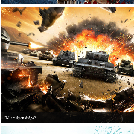
"Miért ilyen drága?"
A PC Guru utánajárt, miért kerülnek olyan sokba a AAA-kategóriás videojátékok