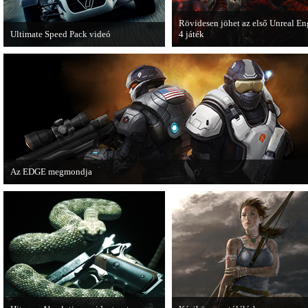
Rövidesen jöhet az első Unreal En
Ultimate Speed Pack videó
4 játék
Már elérhető a Need for Speed Most
A Zombie Studios készölő játéka a
Wanted első nagyobb kiegészítő
Epic Games legújabb motorját, az
csomagja.
Unreal Engine 4-et fogja használni
Az EDGE megmondja
Az egyik leghíresebb játékmagazin, az EDGE is elmondja, hogy szerinte melye
voltak idén a legjobb játékok.