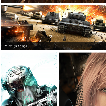
"Miért ilyen drága?"
A PC Guru utánajárt, miért kerülnek olyan sokba a AAA-kategóriás videojátékok