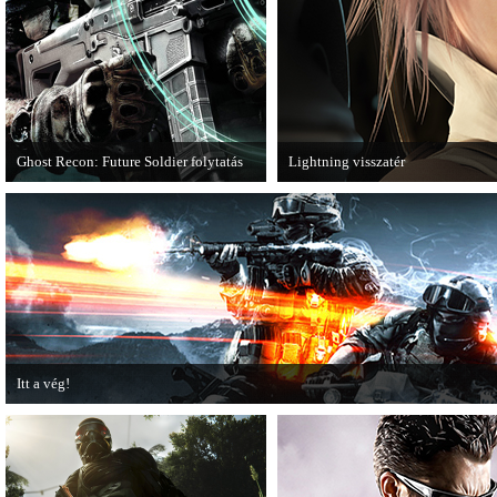
Ghost Recon: Future Soldier folytatás
Lightning visszatér
Több jel is utal arra, hogy készülőben
Megjött a Lightning Returns: Final
van a Ghost Recon: Future Soldier
következő epizódja.
Itt a vég!
Hamarosan minden infó kiderül a Battlefield 3 utolsó, End Game kiegészítőjéről