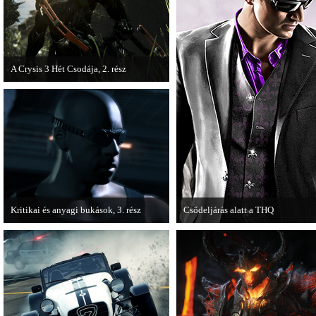
A Crysis 3 Hét Csodája, 2. rész
Megjelent a Crysis 3 videosorozat
második része, amely a The Hunt címet
kapta.
Kritikai és anyagi bukások, 3. rész
Csődeljárás alatt a THQ
A PC Guru "Kritikai és anyagi bukások"
Egy újabb videojáték-kiadó került
című cikksorozatának utolsó részét
csődeljárás alá, aki nem más, mint 
olvashatjuk.
THQ.