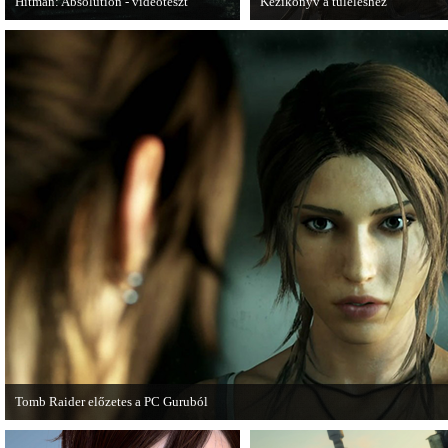
Hitman: Absolution - videoteszt
Kézikönyv a túléléshez
A PC Gurutól Bate és Chris mutatják be
A Tomb Raider sem ússza meg a
a legújabb Hitmant.
manapság már kötelező videosoroz
Tomb Raider előzetes a PC Guruból
A PC Guru friss számában több oldalon olvashatunk az új Tomb Raiderről, mely