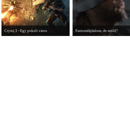
Crysis 3 - Egy pokoli város
Fantomfájdalom, de mitől?
A Crysis 3 Hét Csodája videosorozat
A PC Guru utánajárt Kodzsima vita
első része újabb lélegzetelállító
videójának.
pillanatokat mutat be a játékból.