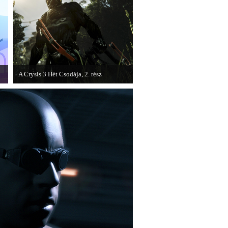
A Crysis 3 Hét Csodája, 2. rész
Megjelent a Crysis 3 videosorozat
második része, amely a The Hunt címet
kapta.