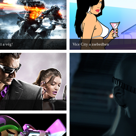
epizódja.
tt a vég!
Vice City a zsebedben
amarosan minden infó kiderül a
A GTA: Vice City 10th Anniversary
attlefield 3 utolsó, End Game
Editionről készített tesztet a PC Guru.
iegészítőjéről.
 alá, aki nem más, mint a THQ.