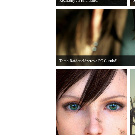
Kézikönyv a túléléshez
S
A Tomb Raider sem ússza meg a
A
manapság már kötelező videosorozatot.
Tomb Raider előzetes a PC Guruból
A PC Guru friss számában több oldalon olvash
cikkből most egy részletet online is közzétette