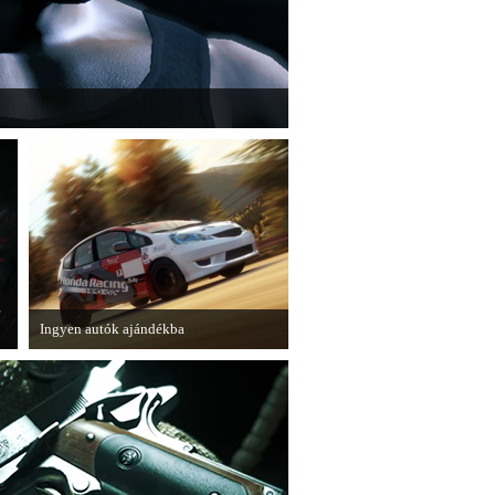
" című cikksorozatának utolsó részét
e
Ingyen autók ajándékba
A Forza Horizon készítői ingyenesen
letölthető autókkal kedveskednek a
játékosok számára.