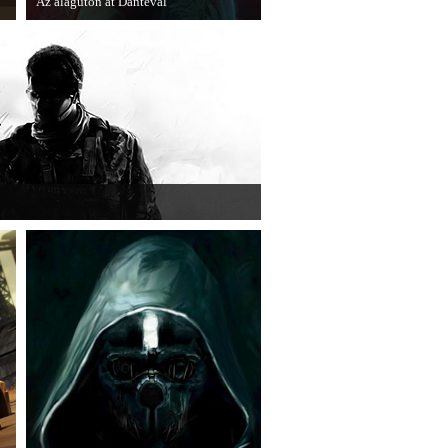
Az alagúton át Dantéval
A Devil May Cry újragondolás új
játékmenet-videóval jelentkezik.
ében is elkezdődnek a karácsonyi