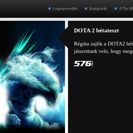
Legnépszerűbb
Kategóriák
A The B
DOTA 2 bétateszt
Régóta zajlik a DOTA2 bétá
játszottunk vele, hogy meg