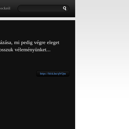
lockról
zása, mi pedig végre eleget
osszuk véleményünket...