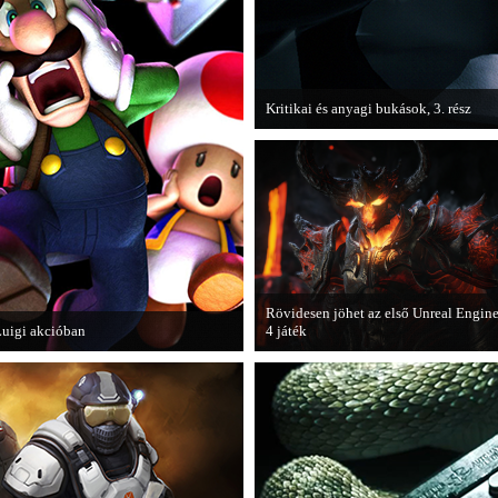
Kritikai és anyagi bukások, 3. rész
A PC Guru "Kritikai és anyagi bukások
olvashatjuk.
Rövidesen jöhet az első Unreal Engin
uigi akcióban
4 játék
 Nintendo 3DS-re készülő Luigi's
A Zombie Studios készölő játéka az
Mansion: Dark Moon újabb képeken
Epic Games legújabb motorját, az
utatja meg magát.
Unreal Engine 4-et fogja használni.