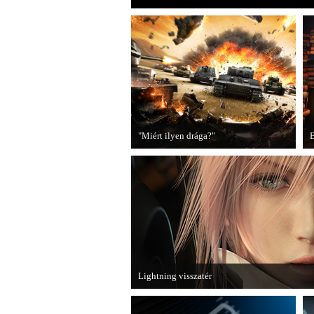
"Miért ilyen drága?"
B
A PC Guru utánajárt, miért kerülnek
2
olyan sokba a AAA-kategóriás
videojátékok.
B
Lightning visszatér
Megjött a Lightning Returns: Final Fantasy XII