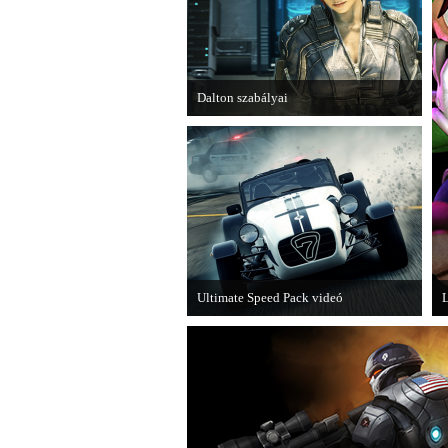
Dalton szabályai
Új videóval jelentkezik az Insomniac
Games játéka, a Fuse.
Ultimate Speed Pack videó
L
Már elérhető a Need for Speed Most
A
Wanted első nagyobb kiegészítő
csomagja.
m