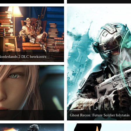
orderlands 2 DLC betekintés
013. januárjában érkezik a a Sir
Hammerlock's Big Game Hunt DLC a
orderlands 2 játékhoz.
Ghost Recon: Future Soldier folytatás
I című játék első hivatalos videója.
Több jel is utal arra, hogy készülőbe