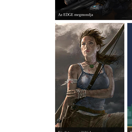
Az EDGE megmondja
Az egyik leghíresebb játékmagazin, az EDGE 
voltak idén a legjobb játékok.