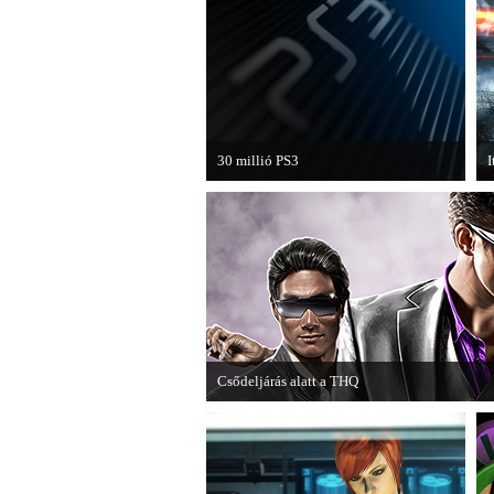
30 millió PS3
I
A PAL régióban a PS3 átlépte a 30
H
milliós eladott darabszámot.
B
k
Csődeljárás alatt a THQ
Egy újabb videojáték-kiadó került csődeljárás