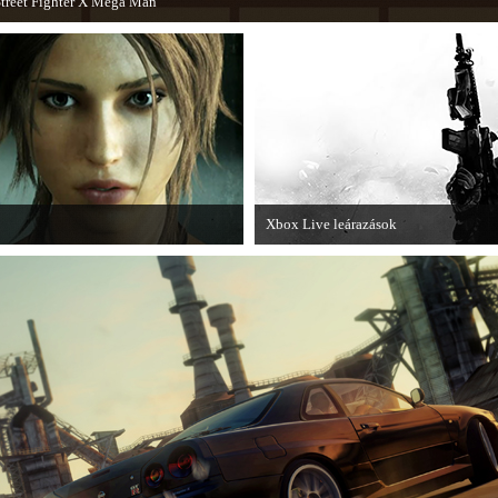
treet Fighter X Mega Man
 Capcom ismert karakterei ismét összecsapnak - ingyenesen letölthető a Street
Fighter X Mega Man.
Xbox Live leárazások
atunk az új Tomb Raiderről, mely
December 18-án az Xbox Live rendszer
k.
akciózások.