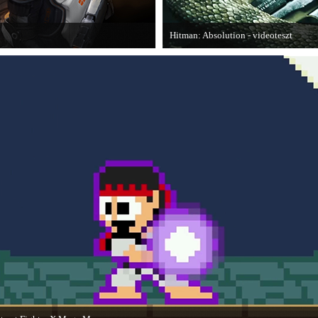
Hitman: Absolution - videoteszt
is elmondja, hogy szerinte melyek
A PC Gurutól Bate és Chris mutatják b