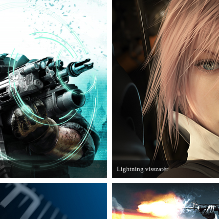
játékhoz.
Lightning visszatér
Ghost Recon: Future Soldier következő
Megjött a Lightning Returns: Final Fan