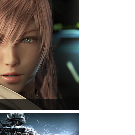
tasy XIII című játék első hivatalos videója.