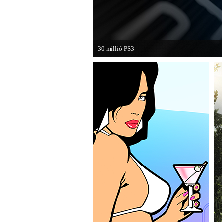
30 millió PS3
A PAL régióban a PS3 átlépte a 30 milliós ela