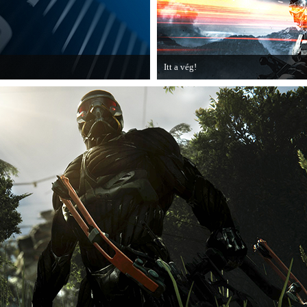
Itt a vég!
dott darabszámot.
Hamarosan minden infó kiderül a Battl