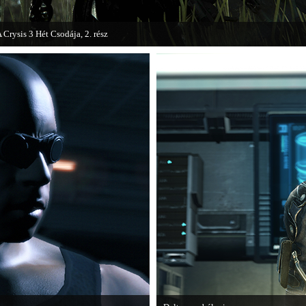
 Crysis 3 Hét Csodája, 2. rész
egjelent a Crysis 3 videosorozat második része, amely a The Hunt címet kapta.