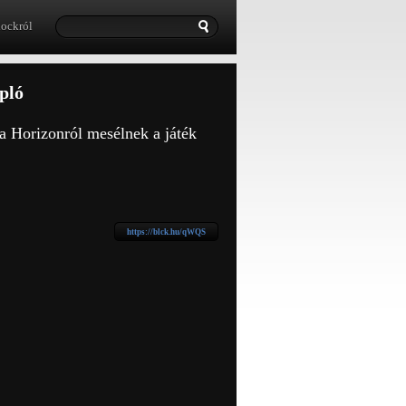
lockról
pló
a Horizonról mesélnek a játék