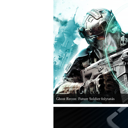
Ghost Recon: Future Soldier folytatás
Több jel is utal arra, hogy készülőben van a 
epizódja.