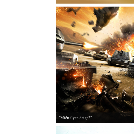
"Miért ilyen drága?"
A PC Guru utánajárt, miért kerülnek olyan so