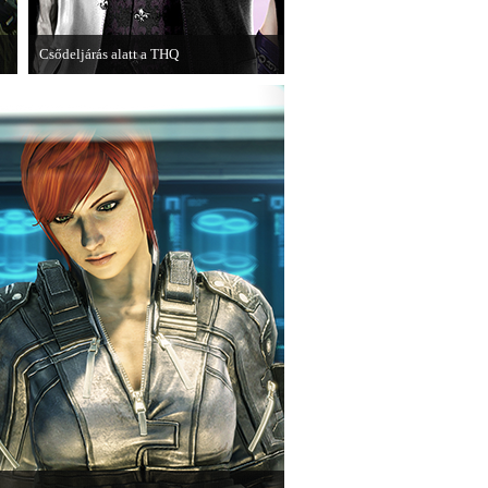
Csődeljárás alatt a THQ
Egy újabb videojáték-kiadó került
csődeljárás alá, aki nem más, mint a
THQ.