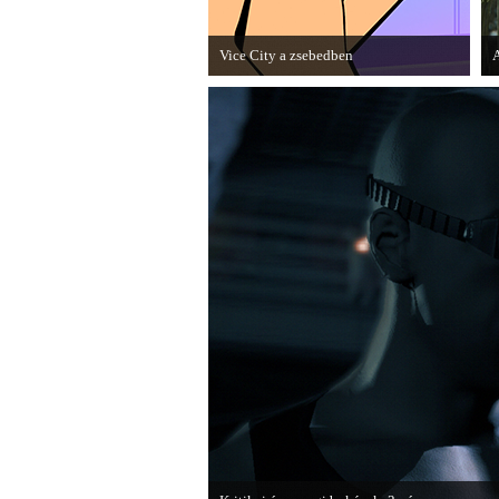
Vice City a zsebedben
A
A GTA: Vice City 10th Anniversary
M
Editionről készített tesztet a PC Guru.