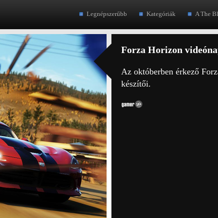
Legnépszerűbb
Kategóriák
A The B
Forza Horizon videóna
Az októberben érkező Forz
készítői.