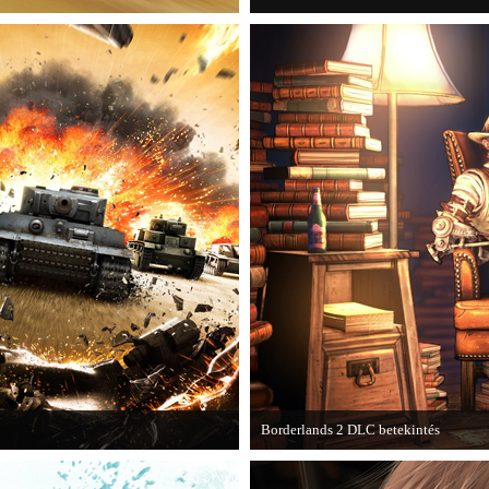
Borderlands 2 DLC betekintés
kba a AAA-kategóriás videojátékok.
2013. januárjában érkezik a a Sir Ha