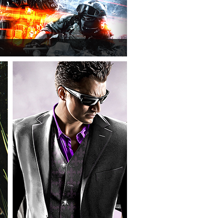
efield 3 utolsó, End Game kiegészítőjéről.