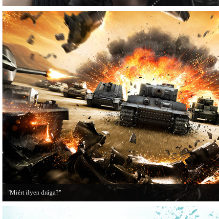
"Miért ilyen drága?"
A PC Guru utánajárt, miért kerülnek olyan sokba a AAA-kategóriás videojátékok