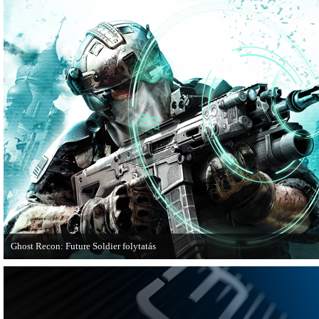
Ghost Recon: Future Soldier folytatás
Több jel is utal arra, hogy készülőben van a Ghost Recon: Future Soldier követ
epizódja.