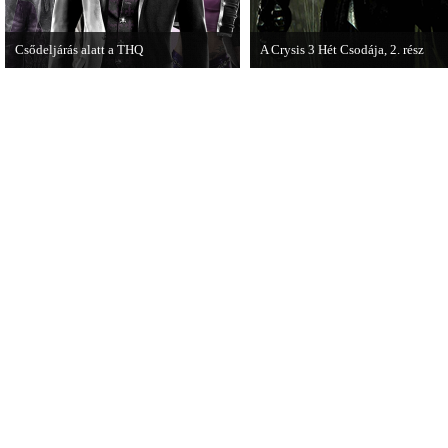
Csődeljárás alatt a THQ
A Crysis 3 Hét Csodája, 2. rész
Egy újabb videojáték-kiadó került
Megjelent a Crysis 3 videosorozat
csődeljárás alá, aki nem más, mint a
második része, amely a The Hunt 
THQ.
kapta.