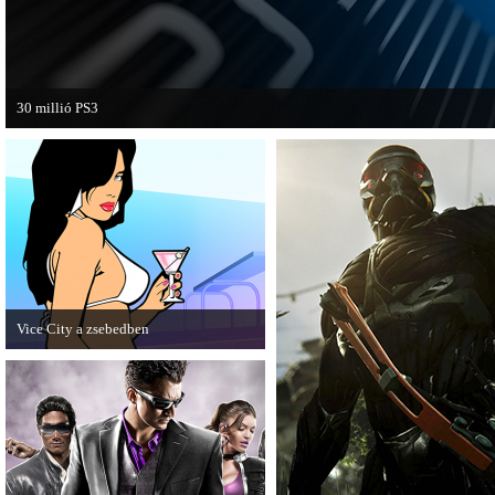
30 millió PS3
A PAL régióban a PS3 átlépte a 30 milliós eladott darabszámot.
Vice City a zsebedben
A GTA: Vice City 10th Anniversary
Editionről készített tesztet a PC Guru.