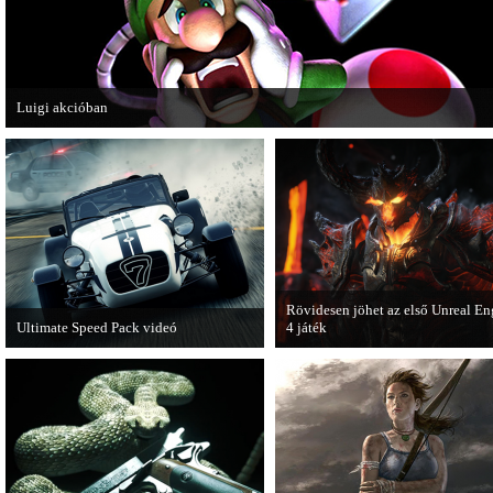
Luigi akcióban
A Nintendo 3DS-re készülő Luigi's Mansion: Dark Moon újabb képeken mutatj
magát.
Rövidesen jöhet az első Unreal En
Ultimate Speed Pack videó
4 játék
Már elérhető a Need for Speed Most
A Zombie Studios készölő játéka a
Wanted első nagyobb kiegészítő
Epic Games legújabb motorját, az
csomagja.
Unreal Engine 4-et fogja használni