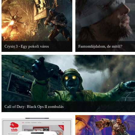
Dishonored videoteszt!
Crysis 3 - Egy pokoli város
Fantomfájdalom, de mitől?
A Crysis 3 Hét Csodája videosorozat
A PC Guru utánajárt Kodzsima vita
első része újabb lélegzetelállító
videójának.
pillanatokat mutat be a játékból.
Call of Duty: Black Ops II zombulás
Egy DLC formájában jelent meg a Call of Duty: Black Ops II Nuketown Zombie