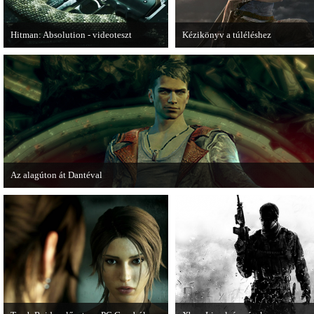
Hitman: Absolution - videoteszt
Kézikönyv a túléléshez
A PC Gurutól Bate és Chris mutatják be
A Tomb Raider sem ússza meg a
a legújabb Hitmant.
manapság már kötelező videosoroz
Az alagúton át Dantéval
A Devil May Cry újragondolás új játékmenet-videóval jelentkezik.