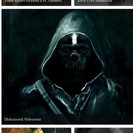
Tomb Raider előzetes a PC Guruból
Xbox Live leárazások
A PC Guru friss számában több oldalon
December 18-án az Xbox Live
olvashatunk az új Tomb Raiderről,
rendszerében is elkezdődnek a
mely cikkből most egy részletet online
karácsonyi akciózások.
is közzétettek.
Dishonored Videoteszt
Chris és Wilson bemutatja a 2012-es év egyik legnagyobb meglepetését. Pörögj