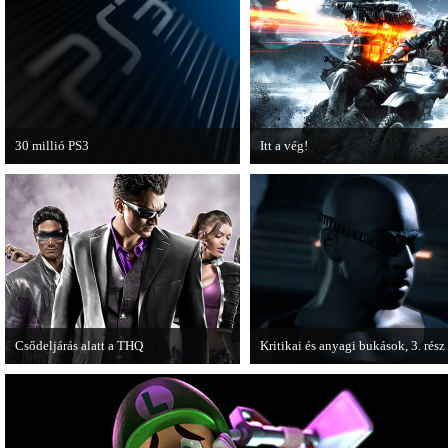
30 millió PS3
Itt a vég!
A PAL régióban a PS3 átlépte a 30
Hamarosan minden infó kiderül a
milliós eladott darabszámot.
Battlefield 3 utolsó, End Game
kiegészítőjéről.
Csődeljárás alatt a THQ
Kritikai és anyagi bukások, 3. rész
Egy újabb videojáték-kiadó került
A PC Guru "Kritikai és anyagi buk
csődeljárás alá, aki nem más, mint a
című cikksorozatának utolsó részé
THQ.
olvashatjuk.