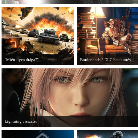
"Miért ilyen drága?"
Borderlands 2 DLC betekintés
A PC Guru utánajárt, miért kerülnek
2013. januárjában érkezik a a Sir
olyan sokba a AAA-kategóriás
Hammerlock's Big Game Hunt DL
videojátékok.
Borderlands 2 játékhoz.
Lightning visszatér
Megjött a Lightning Returns: Final Fantasy XIII című játék első hivatalos videó