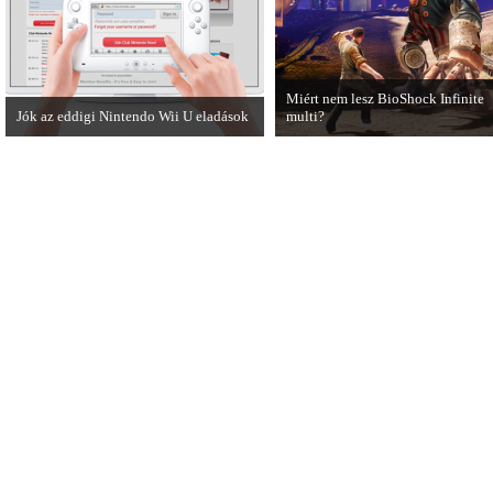
Miért nem lesz BioShock Infinite
Jók az eddigi Nintendo Wii U eladások
multi?
A Nintendo Wii U meglévő hibáinak
A BioShock Infinite fejlesztői
ellenére remekül teljesít a japán piacon.
hosszasan indokolják, hogy miért
érdemes multiplayer móddal felru
a játékot.