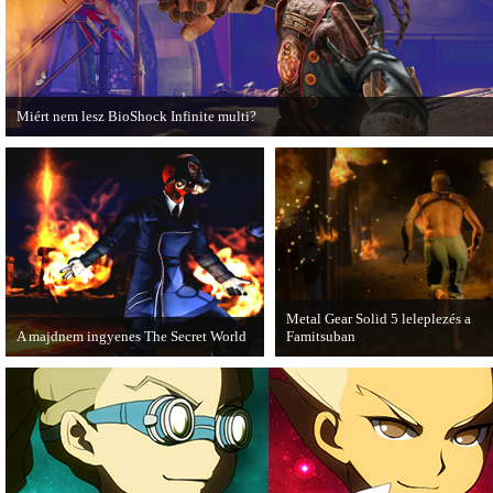
kiadó.
Miért nem lesz BioShock Infinite multi?
A BioShock Infinite fejlesztői hosszasan indokolják, hogy miért nem érdemes
multiplayer móddal felruházni a játékot.
Metal Gear Solid 5 leleplezés a
A majdnem ingyenes The Secret World
Famitsuban
A The Secret World alapjáték
Hamarosan minden tisztázódik a 
megvásárlása után mostantól nem kell
n bemutatott MGS videóval
havidíjat fizetnünk a folyamatos
kapcsolatban.
kalandozásokért.