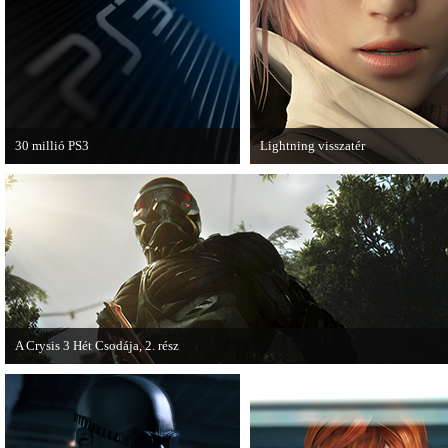
van a Ghost Recon: Future Soldier
következő epizódja.
30 millió PS3
Lightning visszatér
A PAL régióban a PS3 átlépte a 30
Megjött a Lightning Returns: Fina
milliós eladott darabszámot.
Fantasy XIII című játék első hivata
videója.
A Crysis 3 Hét Csodája, 2. rész
Megjelent a Crysis 3 videosorozat második része, amely a The Hunt címet kapta