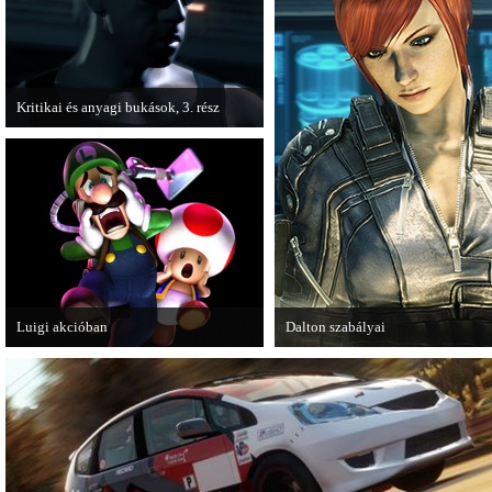
Kritikai és anyagi bukások, 3. rész
A PC Guru "Kritikai és anyagi bukások"
című cikksorozatának utolsó részét
olvashatjuk.
Luigi akcióban
Dalton szabályai
A Nintendo 3DS-re készülő Luigi's
Új videóval jelentkezik az Insomn
Mansion: Dark Moon újabb képeken
Games játéka, a Fuse.
mutatja meg magát.