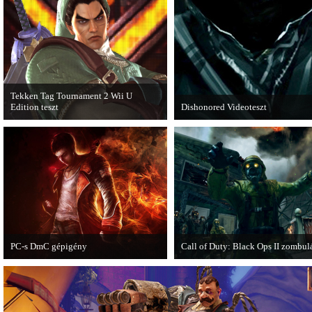
első nagyszabású kiegészítője, a Rally
Expansion Pack.
Tekken Tag Tournament 2 Wii U
Edition teszt
Dishonored Videoteszt
Az extrákkal felturbózott Tekken Tag
Chris és Wilson bemutatja a 2012-
Tournament 2 a Wii U konzolon is
egyik legnagyobb meglepetését.
ütősre sikeredett.
Pörögjön a Dishonored videoteszt!
PC-s DmC gépigény
Call of Duty: Black Ops II zombul
Napvilágra került a DmC PC-s
Egy DLC formájában jelent meg a 
változatának gépigénye, ezzel együtt a
of Duty: Black Ops II Nuketown
megjelenési dátumot is bejelentette a
Zombies.