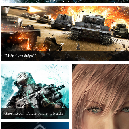
"Miért ilyen drága?"
A PC Guru utánajárt, miért kerülnek olyan sokba a AAA-kategóriás videojátékok
Ghost Recon: Future Soldier folytatás
Több jel is utal arra, hogy készülőben