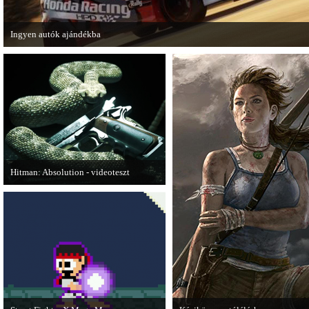
Ingyen autók ajándékba
A Forza Horizon készítői ingyenesen letölthető autókkal kedveskednek a játék
számára.
Hitman: Absolution - videoteszt
A PC Gurutól Bate és Chris mutatják be
a legújabb Hitmant.