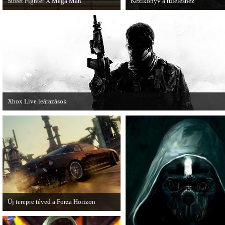
Street Fighter X Mega Man
Kézikönyv a túléléshez
A Capcom ismert karakterei ismét
A Tomb Raider sem ússza meg a
összecsapnak - ingyenesen letölthető a
manapság már kötelező videosoroz
Street Fighter X Mega Man.
Xbox Live leárazások
December 18-án az Xbox Live rendszerében is elkezdődnek a karácsonyi
akciózások.
Új terepre téved a Forza Horizon
Hamarosan megérkezik a Forza Horizon