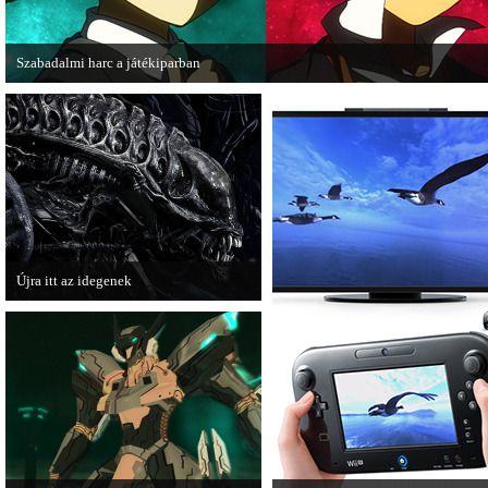
Szabadalmi harc a játékiparban
A SEGA beperelte a Level-5 fejlesztőcsapatát, amiért azok használják a kiadó ált
levédetett irányítási formát.
Újra itt az idegenek
Egy rakás friss videó látott napvilágot
az Aliens: Colonial Marines-ből.