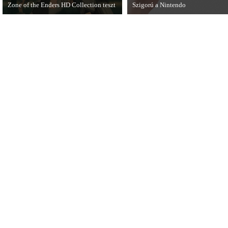
Zone of the Enders HD Collection teszt
Szigorú a Nintendo
Hideo Kojima egyik korábbi játékának
A felnőtteknek szóló játékok csak 
új kiadásáról, a Zone of the Enders HD-
tizenegy és hajnali három között
ről írt tesztet az 576 KByte.
érhetőek el a Nintendo eShopban.