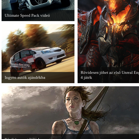
Ultimate Speed Pack videó
Már elérhető a Need for Speed Most
Wanted első nagyobb kiegészítő
csomagja.
Rövidesen jöhet az első Unreal En
Ingyen autók ajándékba
4 játék
A Forza Horizon készítői ingyenesen
A Zombie Studios készölő játéka a
letölthető autókkal kedveskednek a
Epic Games legújabb motorját, az
játékosok számára.
Unreal Engine 4-et fogja használni