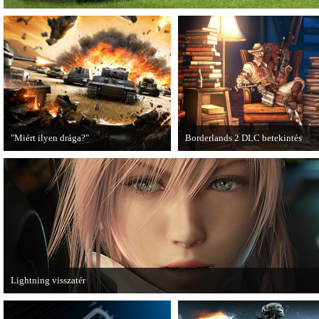
"Miért ilyen drága?"
Borderlands 2 DLC betekintés
A PC Guru utánajárt, miért kerülnek
2013. januárjában érkezik a a Sir
olyan sokba a AAA-kategóriás
Hammerlock's Big Game Hunt DL
videojátékok.
Borderlands 2 játékhoz.
Lightning visszatér
Megjött a Lightning Returns: Final Fantasy XIII című játék első hivatalos videó