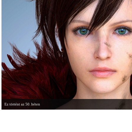
játékmenet-videóval jelentkezik.
cikkből most egy részletet online i
Ez történt az 50. héten
A héten nagyot villantottak a japán fejlesztők. A Phamtom Pain mellett a Square
techdemója is ütött.