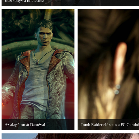
Kézikönyv a túléléshez
A Tomb Raider sem ússza meg a manapság már kötelező videosorozatot.
Az alagúton át Dantéval
Tomb Raider előzetes a PC Gurubó
A Devil May Cry újragondolás új
A PC Guru friss számában több old