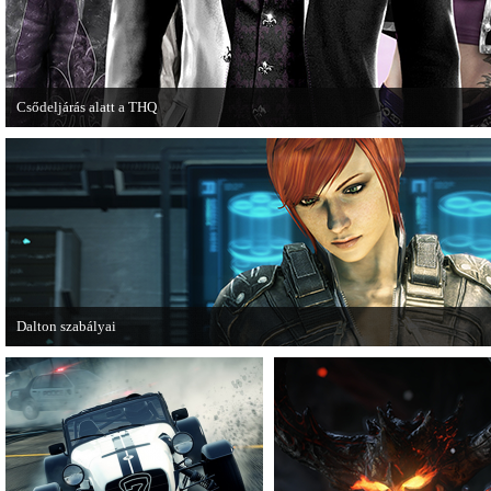
Csődeljárás alatt a THQ
Egy újabb videojáték-kiadó került csődeljárás alá, aki nem más, mint a THQ.
Dalton szabályai
Új videóval jelentkezik az Insomniac Games játéka, a Fuse.