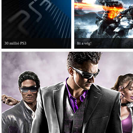
30 millió PS3
Itt a vég!
A PAL régióban a PS3 átlépte a 30
Hamarosan minden infó kiderül a
milliós eladott darabszámot.
Battlefield 3 utolsó, End Game
kiegészítőjéről.