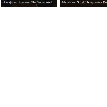
A majdnem ingyenes The Secret World
Metal Gear Solid 5 leleplezés a F
A The Secret World alapjáték
Hamarosan minden tisztázódik a 
megvásárlása után mostantól nem kell
havidíjat fizetnünk a folyamatos
kalandozásokért.