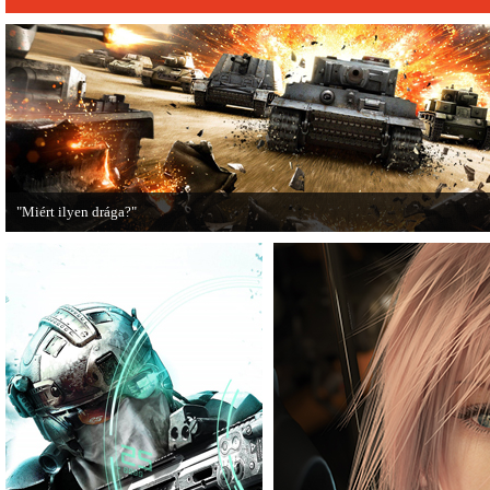
"Miért ilyen drága?"
A PC Guru utánajárt, miért kerülnek olyan sokba a AAA-kategóriás videojátékok