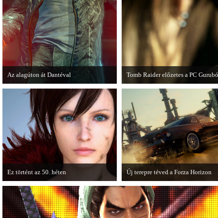
Az alagúton át Dantéval
Tomb Raider előzetes a PC Gurubó
A Devil May Cry újragondolás új
A PC Guru friss számában több old
játékmenet-videóval jelentkezik.
cikkből most egy részletet online i
Ez történt az 50. héten
Új terepre téved a Forza Horizon
A héten nagyot villantottak a japán
Hamarosan megérkezik a Forza Ho
fejlesztők. A Phamtom Pain mellett a
első nagyszabású kiegészítője, a R
Square Enix techdemója is ütött.
Expansion Pack.