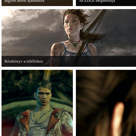
Ingyen autók ajándékba
Az EDGE megmondja
A Forza Horizon készítői ingyenesen
Az egyik leghíresebb játékmagazi
letölthető autókkal kedveskednek a
voltak idén a legjobb játékok.
játékosok számára.
Kézikönyv a túléléshez
A Tomb Raider sem ússza meg a manapság már kötelező videosorozatot.