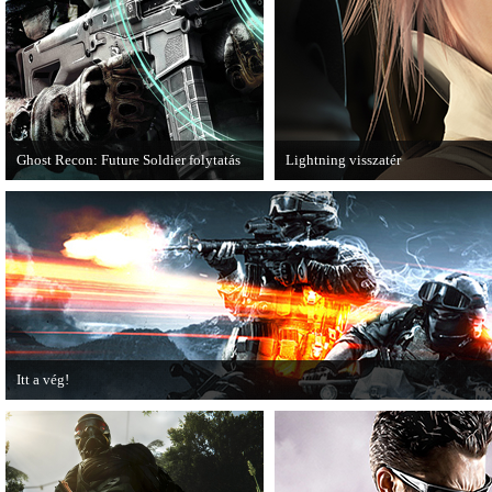
Ghost Recon: Future Soldier folytatás
Lightning visszatér
Több jel is utal arra, hogy készülőben
Megjött a Lightning Returns: Final
van a Ghost Recon: Future Soldier
következő epizódja.
Itt a vég!
Hamarosan minden infó kiderül a Battlefield 3 utolsó, End Game kiegészítőjéről