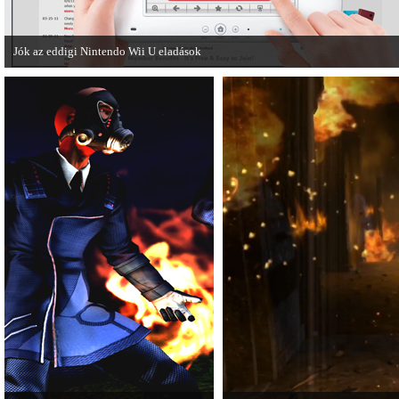
Jók az eddigi Nintendo Wii U eladások
A Nintendo Wii U meglévő hibáinak ellenére remekül teljesít a japán piacon.