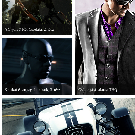
A Crysis 3 Hét Csodája, 2. rész
Megjelent a Crysis 3 videosorozat
második része, amely a The Hunt címet
kapta.
Kritikai és anyagi bukások, 3. rész
Csődeljárás alatt a THQ
A PC Guru "Kritikai és anyagi bukások"
Egy újabb videojáték-kiadó került
című cikksorozatának utolsó részét
csődeljárás alá, aki nem más, mint 
olvashatjuk.
THQ.