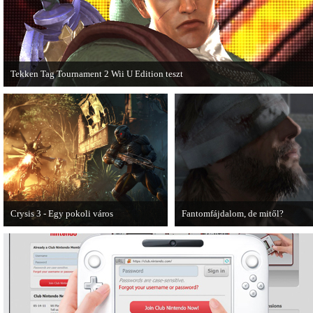
Tekken Tag Tournament 2 Wii U Edition teszt
Az extrákkal felturbózott Tekken Tag Tournament 2 a Wii U konzolon is ütősre
sikeredett.
Crysis 3 - Egy pokoli város
Fantomfájdalom, de mitől?
A Crysis 3 Hét Csodája videosorozat
A PC Guru utánajárt Kodzsima vita
első része újabb lélegzetelállító
videójának.
pillanatokat mutat be a játékból.