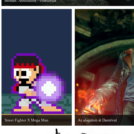
Hitman: Absolution - videoteszt
A PC Gurutól Bate és Chris mutatják be a legújabb Hitmant.
Street Fighter X Mega Man
Az alagúton át Dantéval
A Capcom ismert karakterei ismét
A Devil May Cry újragondolás új j