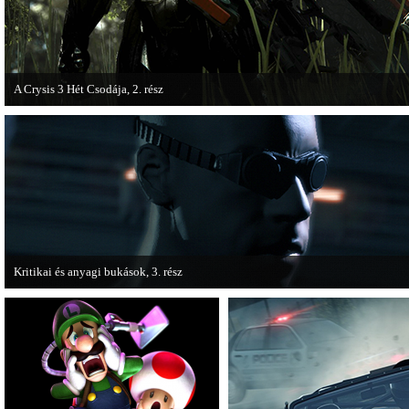
A Crysis 3 Hét Csodája, 2. rész
Megjelent a Crysis 3 videosorozat második része, amely a The Hunt címet kapta
Kritikai és anyagi bukások, 3. rész
A PC Guru "Kritikai és anyagi bukások" című cikksorozatának utolsó részét
olvashatjuk.