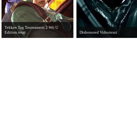
Tekken Tag Tournament 2 Wii U
Edition teszt
Dishonored Videoteszt
Az extrákkal felturbózott Tekken Tag
Chris és Wilson bemutatja a 2012-
Tournament 2 a Wii U konzolon is
egyik legnagyobb meglepetését.
ütősre sikeredett.
Pörögjön a Dishonored videoteszt!