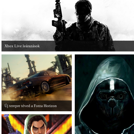
összecsapnak - ingyenesen letölthető a
Street Fighter X Mega Man.
Xbox Live leárazások
December 18-án az Xbox Live rendszerében is elkezdődnek a karácsonyi
akciózások.
Új terepre téved a Forza Horizon
Hamarosan megérkezik a Forza Horizon
első nagyszabású kiegészítője, a Rally
Expansion Pack.