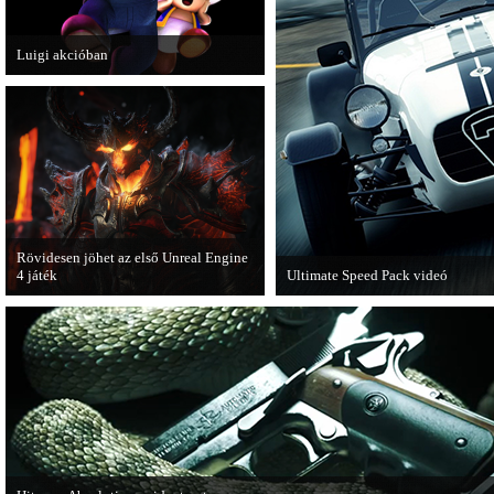
Luigi akcióban
A Nintendo 3DS-re készülő Luigi's
Mansion: Dark Moon újabb képeken
mutatja meg magát.
Rövidesen jöhet az első Unreal Engine
4 játék
Ultimate Speed Pack videó
A Zombie Studios készölő játéka az
Már elérhető a Need for Speed Mo
Epic Games legújabb motorját, az
Wanted első nagyobb kiegészítő
Unreal Engine 4-et fogja használni.
csomagja.