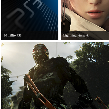
van a Ghost Recon: Future Soldier
következő epizódja.
30 millió PS3
Lightning visszatér
A PAL régióban a PS3 átlépte a 30
Megjött a Lightning Returns: Fina
milliós eladott darabszámot.
Fantasy XIII című játék első hivata
videója.