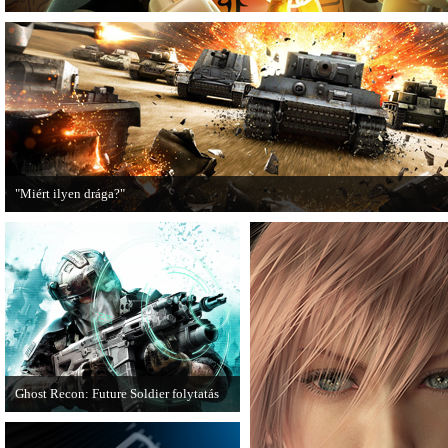
"Miért ilyen drága?"
A PC Guru utánajárt, miért kerülnek olyan sokba a AAA-kategóriás videojátékok
Ghost Recon: Future Soldier folytatás
Több jel is utal arra, hogy készülőben