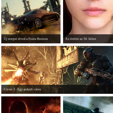
rendszerében is elkezdődnek a
karácsonyi akciózások.
Új terepre téved a Forza Horizon
Ez történt az 50. héten
Hamarosan megérkezik a Forza Horizon
A héten nagyot villantottak a japá
első nagyszabású kiegészítője, a Rally
fejlesztők. A Phamtom Pain mellett
Expansion Pack.
Square Enix techdemója is ütött.
Crysis 3 - Egy pokoli város
A Crysis 3 Hét Csodája videosorozat első része újabb lélegzetelállító pillanatok
mutat be a játékból.