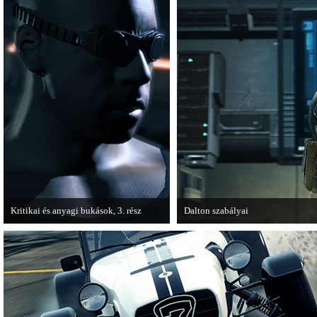
Kritikai és anyagi bukások, 3. rész
Dalton szabályai
A PC Guru "Kritikai és anyagi bukások"
Új videóval jelentkezik az Insomni
című cikksorozatának utolsó részét
olvashatjuk.