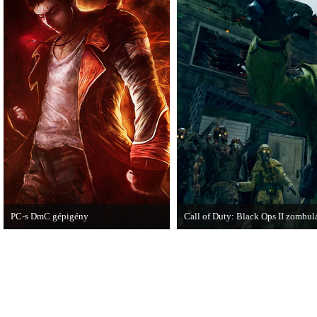
PC-s DmC gépigény
Call of Duty: Black Ops II zombul
Napvilágra került a DmC PC-s
Egy DLC formájában jelent meg a 
változatának gépigénye, ezzel együtt a
megjelenési dátumot is bejelentette a
kiadó.