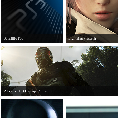
van a Ghost Recon: Future Soldier
következő epizódja.
30 millió PS3
Lightning visszatér
A PAL régióban a PS3 átlépte a 30
Megjött a Lightning Returns: Fina
milliós eladott darabszámot.
Fantasy XIII című játék első hivata
videója.
A Crysis 3 Hét Csodája, 2. rész
Megjelent a Crysis 3 videosorozat második része, amely a The Hunt címet kapta