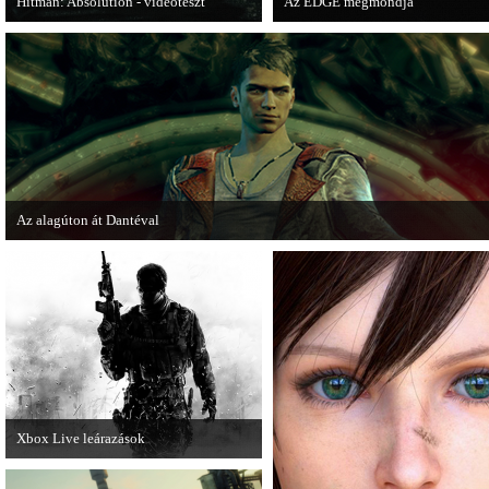
Hitman: Absolution - videoteszt
Az EDGE megmondja
A PC Gurutól Bate és Chris mutatják be
Az egyik leghíresebb játékmagazin
a legújabb Hitmant.
EDGE is elmondja, hogy szerinte
melyek voltak idén a legjobb játé
Az alagúton át Dantéval
A Devil May Cry újragondolás új játékmenet-videóval jelentkezik.
Xbox Live leárazások
December 18-án az Xbox Live