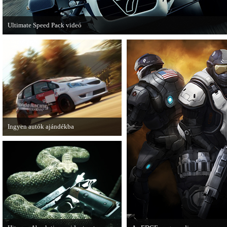
Ultimate Speed Pack videó
Már elérhető a Need for Speed Most Wanted első nagyobb kiegészítő csomagja.
Ingyen autók ajándékba
A Forza Horizon készítői ingyenesen
letölthető autókkal kedveskednek a
játékosok számára.