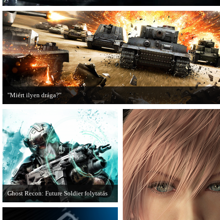
"Miért ilyen drága?"
A PC Guru utánajárt, miért kerülnek olyan sokba a AAA-kategóriás videojátékok
Ghost Recon: Future Soldier folytatás
Több jel is utal arra, hogy készülőben