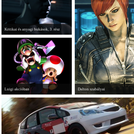
Kritikai és anyagi bukások, 3. rész
A PC Guru "Kritikai és anyagi bukások"
című cikksorozatának utolsó részét
olvashatjuk.
Luigi akcióban
Dalton szabályai
A Nintendo 3DS-re készülő Luigi's
Új videóval jelentkezik az Insomn
Mansion: Dark Moon újabb képeken
Games játéka, a Fuse.
mutatja meg magát.