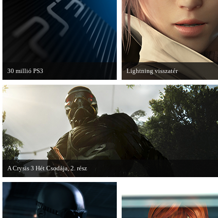
van a Ghost Recon: Future Soldier
következő epizódja.
30 millió PS3
Lightning visszatér
A PAL régióban a PS3 átlépte a 30
Megjött a Lightning Returns: Fina
milliós eladott darabszámot.
Fantasy XIII című játék első hivata
videója.
A Crysis 3 Hét Csodája, 2. rész
Megjelent a Crysis 3 videosorozat második része, amely a The Hunt címet kapta