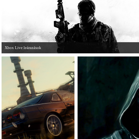
Xbox Live leárazások
December 18-án az Xbox Live rendszerében is elkezdődnek a karácsonyi
akciózások.