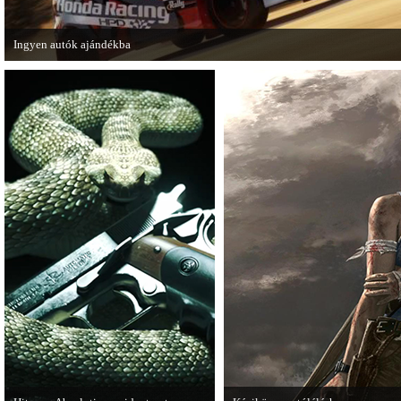
Ingyen autók ajándékba
A Forza Horizon készítői ingyenesen letölthető autókkal kedveskednek a játék
számára.