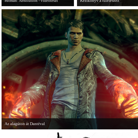
Hitman: Absolution - videoteszt
Kézikönyv a túléléshez
A PC Gurutól Bate és Chris mutatják be
A Tomb Raider sem ússza meg a ma
a legújabb Hitmant.
Az alagúton át Dantéval
A Devil May Cry újragondolás új játékmenet-videóval jelentkezik.