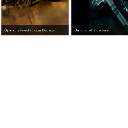
Új terepre téved a Forza Horizon
Dishonored Videoteszt
Hamarosan megérkezik a Forza Horizon
Chris és Wilson bemutatja a 2012-
első nagyszabású kiegészítője, a Rally
Dishonored videoteszt!
Expansion Pack.