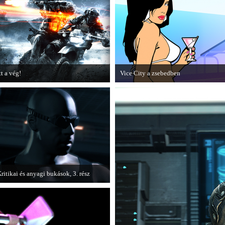
epizódja.
tt a vég!
Vice City a zsebedben
amarosan minden infó kiderül a
A GTA: Vice City 10th Anniversary
attlefield 3 utolsó, End Game
Editionről készített tesztet a PC Guru.
iegészítőjéről.
ritikai és anyagi bukások, 3. rész
 PC Guru "Kritikai és anyagi bukások"
ímű cikksorozatának utolsó részét
lvashatjuk.