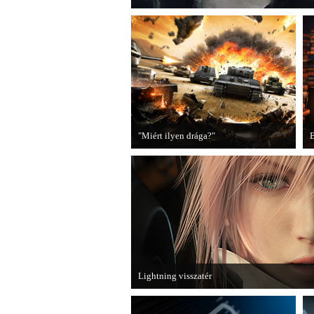
"Miért ilyen drága?"
B
A PC Guru utánajárt, miért kerülnek
2
olyan sokba a AAA-kategóriás
videojátékok.
B
Lightning visszatér
Megjött a Lightning Returns: Final Fantasy XII