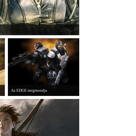
Games játéka, a Fuse.
Az EDGE megmondja
Az egyik leghíresebb játékmagazin, az
EDGE is elmondja, hogy szerinte
melyek voltak idén a legjobb játékok.