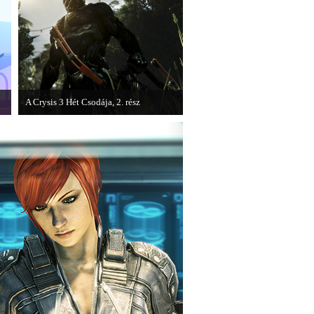
A Crysis 3 Hét Csodája, 2. rész
Megjelent a Crysis 3 videosorozat
második része, amely a The Hunt címet
kapta.