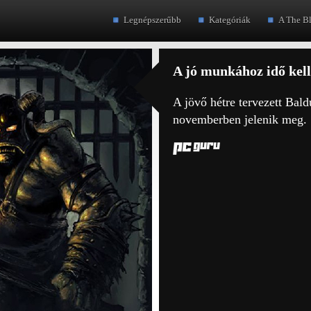
Legnépszerűbb
Kategóriák
A The B
A jó munkához idő kell
A jövő hétre tervezett Bal
novemberben jelenik meg.