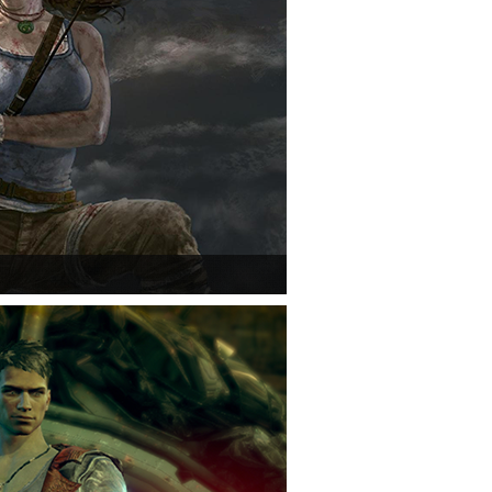
ság már kötelező videosorozatot.