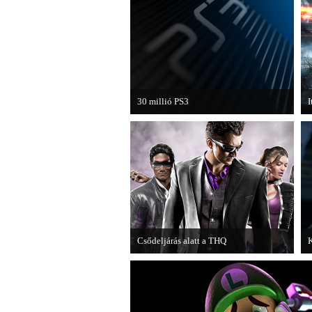
30 millió PS3
I
A PAL régióban a PS3 átlépte a 30
H
milliós eladott darabszámot.
B
k
Csődeljárás alatt a THQ
K
Egy újabb videojáték-kiadó került
A
csődeljárás alá, aki nem más, mint a
c
THQ.
o