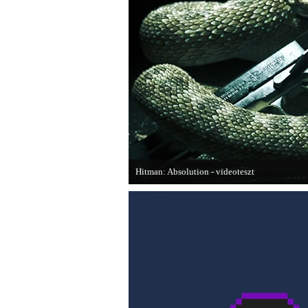
Hitman: Absolution - videoteszt
A PC Gurutól Bate és Chris mutatják be a legú