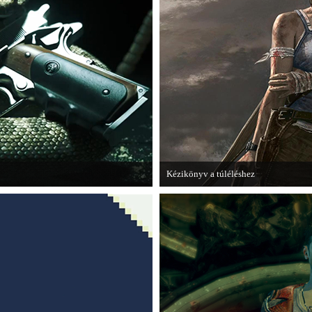
Kézikönyv a túléléshez
jabb Hitmant.
A Tomb Raider sem ússza meg a manap