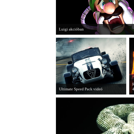
Luigi akcióban
A Nintendo 3DS-re készülő Luigi's Mansion:
magát.
R
Ultimate Speed Pack videó
4
Már elérhető a Need for Speed Most
A
Wanted első nagyobb kiegészítő
E
csomagja.
U