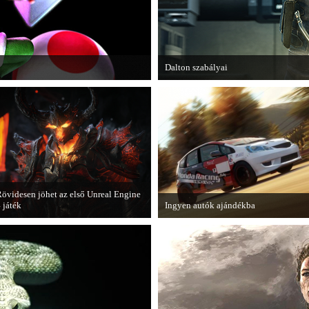
Dalton szabályai
 Dark Moon újabb képeken mutatja meg
Új videóval jelentkezik az Insomniac 
övidesen jöhet az első Unreal Engine
 játék
Ingyen autók ajándékba
 Zombie Studios készölő játéka az
A Forza Horizon készítői ingyenesen
pic Games legújabb motorját, az
letölthető autókkal kedveskednek a
nreal Engine 4-et fogja használni.
játékosok számára.