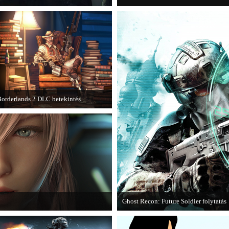
orderlands 2 DLC betekintés
013. januárjában érkezik a a Sir
Hammerlock's Big Game Hunt DLC a
orderlands 2 játékhoz.
Ghost Recon: Future Soldier folytatás
I című játék első hivatalos videója.
Több jel is utal arra, hogy készülőbe