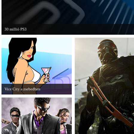
30 millió PS3
A PAL régióban a PS3 átlépte a 30 milliós eladott darabszámot.
Vice City a zsebedben
A GTA: Vice City 10th Anniversary
Editionről készített tesztet a PC Guru.