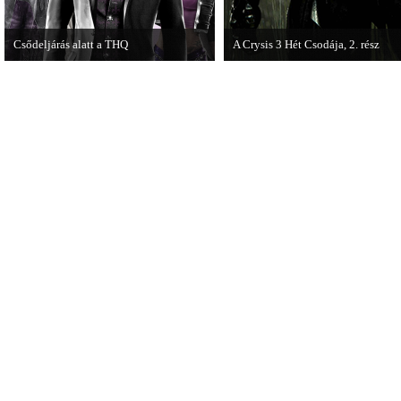
Csődeljárás alatt a THQ
A Crysis 3 Hét Csodája, 2. rész
Egy újabb videojáték-kiadó került
Megjelent a Crysis 3 videosorozat
csődeljárás alá, aki nem más, mint a
második része, amely a The Hunt 
THQ.
kapta.