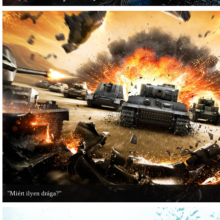
"Miért ilyen drága?"
A PC Guru utánajárt, miért kerülnek olyan sokba a AAA-kategóriás videojátékok