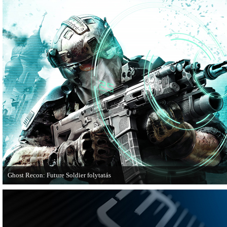
Ghost Recon: Future Soldier folytatás
Több jel is utal arra, hogy készülőben van a Ghost Recon: Future Soldier követ
epizódja.