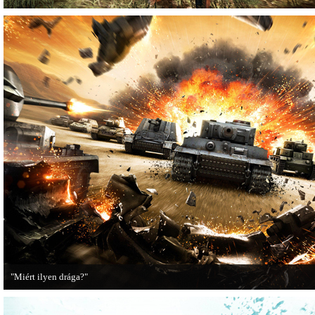
"Miért ilyen drága?"
A PC Guru utánajárt, miért kerülnek olyan sokba a AAA-kategóriás videojátékok