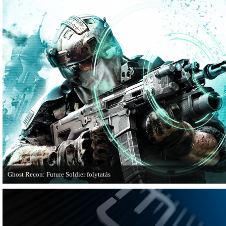
Ghost Recon: Future Soldier folytatás
Több jel is utal arra, hogy készülőben van a Ghost Recon: Future Soldier követ
epizódja.