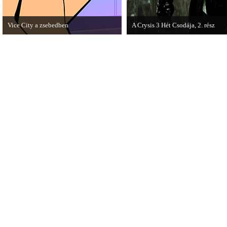
Vice City a zsebedben
A Crysis 3 Hét Csodája, 2. rész
A GTA: Vice City 10th Anniversary
Megjelent a Crysis 3 videosorozat
Editionről készített tesztet a PC Guru.