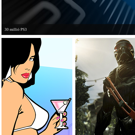
30 millió PS3
A PAL régióban a PS3 átlépte a 30 milliós eladott darabszámot.