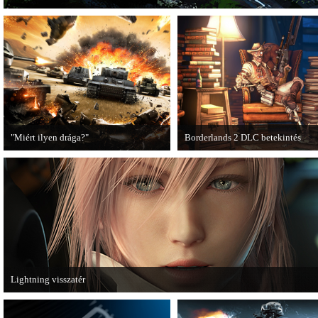
"Miért ilyen drága?"
Borderlands 2 DLC betekintés
A PC Guru utánajárt, miért kerülnek
2013. januárjában érkezik a a Sir
olyan sokba a AAA-kategóriás
Hammerlock's Big Game Hunt DL
videojátékok.
Borderlands 2 játékhoz.
Lightning visszatér
Megjött a Lightning Returns: Final Fantasy XIII című játék első hivatalos videó