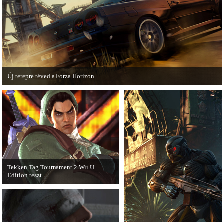
akciózások.
Új terepre téved a Forza Horizon
Hamarosan megérkezik a Forza Horizon első nagyszabású kiegészítője, a Rally
Expansion Pack.
Tekken Tag Tournament 2 Wii U
Edition teszt
Az extrákkal felturbózott Tekken Tag
Tournament 2 a Wii U konzolon is
ütősre sikeredett.