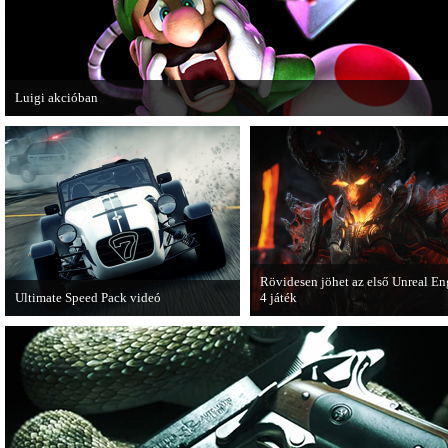
Luigi akcióban
A Nintendo 3DS-re készülő Luigi's Mansion: Dark Moon újabb képeken mutatj
magát.
Rövidesen jöhet az első Unreal En
Ultimate Speed Pack videó
4 játék
Már elérhető a Need for Speed Most
A Zombie Studios készölő játéka a
Wanted első nagyobb kiegészítő
Epic Games legújabb motorját, az
csomagja.
Unreal Engine 4-et fogja használni