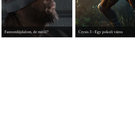
Fantomfájdalom, de mitől?
Crysis 3 - Egy pokoli város
A PC Guru utánajárt Kodzsima vitatott
A Crysis 3 Hét Csodája videosoroz
videójának.
első része újabb lélegzetelállító
pillanatokat mutat be a játékból.