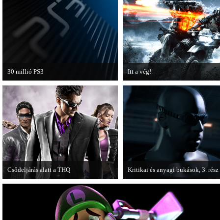
30 millió PS3
Itt a vég!
A PAL régióban a PS3 átlépte a 30
Hamarosan minden infó kiderül a
milliós eladott darabszámot.
Battlefield 3 utolsó, End Game
kiegészítőjéről.
Csődeljárás alatt a THQ
Kritikai és anyagi bukások, 3. rész
Egy újabb videojáték-kiadó került
A PC Guru "Kritikai és anyagi buk
csődeljárás alá, aki nem más, mint a
című cikksorozatának utolsó részé
THQ.
olvashatjuk.