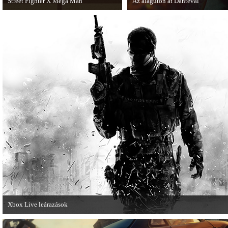
Street Fighter X Mega Man
Az alagúton át Dantéval
A Capcom ismert karakterei ismét
A Devil May Cry újragondolás új j
összecsapnak - ingyenesen letölthető a
Street Fighter X Mega Man.
Xbox Live leárazások
December 18-án az Xbox Live rendszerében is elkezdődnek a karácsonyi