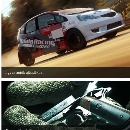
Ingyen autók ajándékba
A Forza Horizon készítői ingyenesen letölthető autókkal kedveskednek a játék
számára.