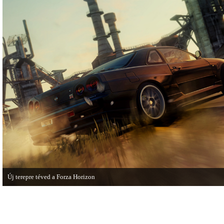
olvashatunk az új Tomb Raiderről,
játékmenet-videóval jelentkezik.
mely cikkből most egy részletet online
is közzétettek.
Új terepre téved a Forza Horizon
Hamarosan megérkezik a Forza Horizon első nagyszabású kiegészítője, a Rally
Expansion Pack.