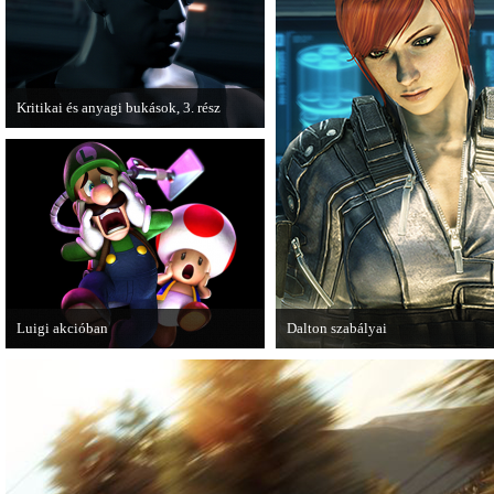
Kritikai és anyagi bukások, 3. rész
A PC Guru "Kritikai és anyagi bukások"
című cikksorozatának utolsó részét
olvashatjuk.
Luigi akcióban
Dalton szabályai
A Nintendo 3DS-re készülő Luigi's
Új videóval jelentkezik az Insomn
Mansion: Dark Moon újabb képeken
Games játéka, a Fuse.
mutatja meg magát.