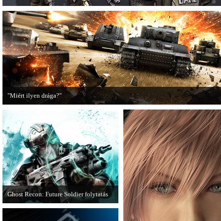
"Miért ilyen drága?"
A PC Guru utánajárt, miért kerülnek olyan sokba a AAA-kategóriás videojátékok
Ghost Recon: Future Soldier folytatás
Több jel is utal arra, hogy készülőben