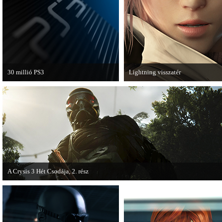
van a Ghost Recon: Future Soldier
következő epizódja.
30 millió PS3
Lightning visszatér
A PAL régióban a PS3 átlépte a 30
Megjött a Lightning Returns: Fina
milliós eladott darabszámot.
Fantasy XIII című játék első hivata
videója.
A Crysis 3 Hét Csodája, 2. rész
Megjelent a Crysis 3 videosorozat második része, amely a The Hunt címet kapta