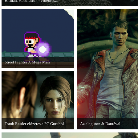
Hitman: Absolution - videoteszt
A PC Gurutól Bate és Chris mutatják be a legújabb Hitmant.
Street Fighter X Mega Man
A Capcom ismert karakterei ismét
összecsapnak - ingyenesen letölthető a
Street Fighter X Mega Man.
Tomb Raider előzetes a PC Guruból
Az alagúton át Dantéval
A PC Guru friss számában több oldalon
A Devil May Cry újragondolás új