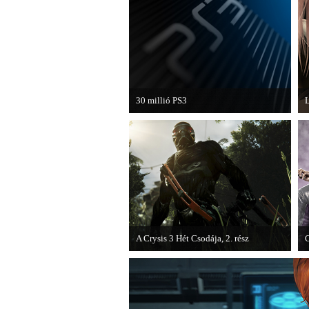
van a Ghost Recon: Future Soldier
következő epizódja.
30 millió PS3
L
A PAL régióban a PS3 átlépte a 30
M
milliós eladott darabszámot.
F
v
A Crysis 3 Hét Csodája, 2. rész
C
Megjelent a Crysis 3 videosorozat
E
második része, amely a The Hunt címet
c
kapta.