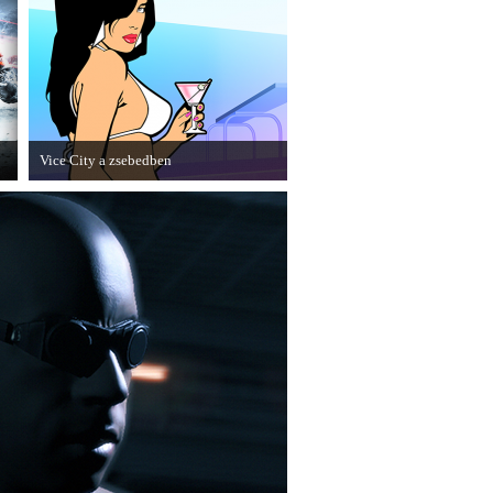
Vice City a zsebedben
A GTA: Vice City 10th Anniversary
Editionről készített tesztet a PC Guru.