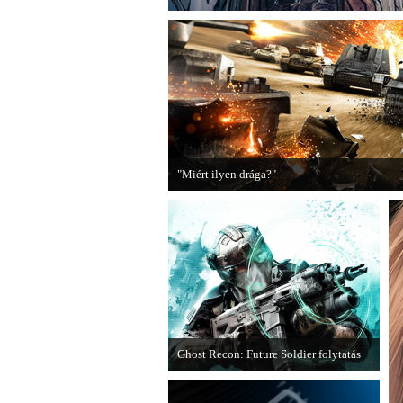
"Miért ilyen drága?"
A PC Guru utánajárt, miért kerülnek olyan so
Ghost Recon: Future Soldier folytatás
Több jel is utal arra, hogy készülőben