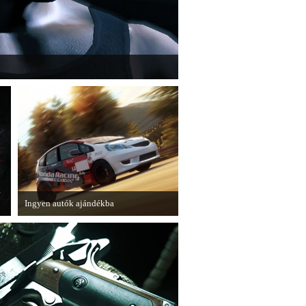
" című cikksorozatának utolsó részét
e
Ingyen autók ajándékba
A Forza Horizon készítői ingyenesen
letölthető autókkal kedveskednek a
játékosok számára.