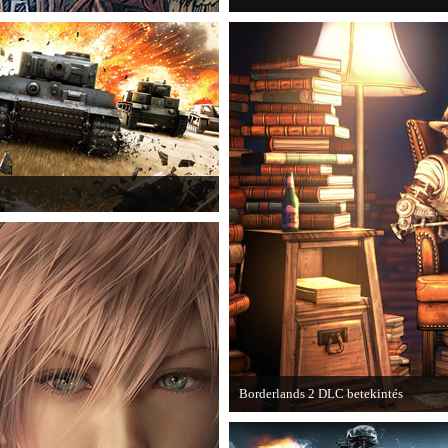
kba a AAA-kategóriás videojátékok.
Borderlands 2 DLC betekintés
2013. januárjában érkezik a a Sir Ha