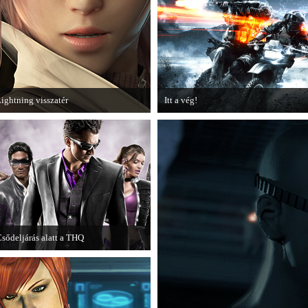
játékhoz.
ightning visszatér
Itt a vég!
egjött a Lightning Returns: Final
Hamarosan minden infó kiderül a
antasy XIII című játék első hivatalos
Battlefield 3 utolsó, End Game
ideója.
kiegészítőjéről.
sődeljárás alatt a THQ
gy újabb videojáték-kiadó került
sődeljárás alá, aki nem más, mint a
THQ.