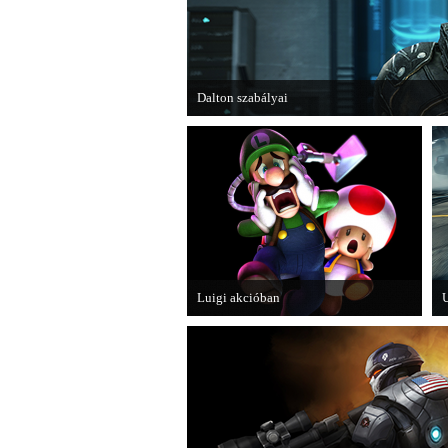
Dalton szabályai
Új videóval jelentkezik az Insomniac Games já
Luigi akcióban
U
A Nintendo 3DS-re készülő Luigi's
M
Mansion: Dark Moon újabb képeken
W
mutatja meg magát.
c