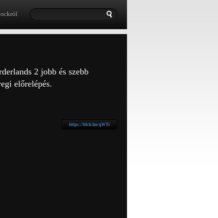
lockról
derlands 2 jobb és szebb
yegi előrelépés.