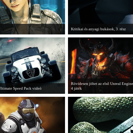
Kritikai és anyagi bukások, 3. rész
téka, a Fuse.
A PC Guru "Kritikai és anyagi bukások
olvashatjuk.
Rövidesen jöhet az első Unreal Engin
ltimate Speed Pack videó
4 játék
ár elérhető a Need for Speed Most
A Zombie Studios készölő játéka az
anted első nagyobb kiegészítő
Epic Games legújabb motorját, az
somagja.
Unreal Engine 4-et fogja használni.