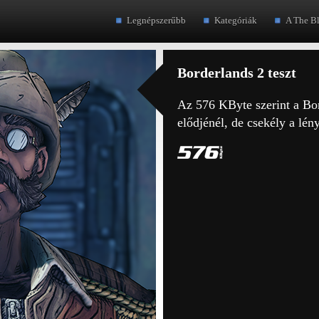
Legnépszerűbb
Kategóriák
A The B
Borderlands 2 teszt
Az 576 KByte szerint a Bor
elődjénél, de csekély a lén