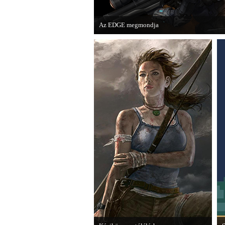
Az EDGE megmondja
Az egyik leghíresebb játékmagazin, az EDGE 
voltak idén a legjobb játékok.