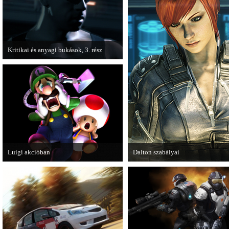
Kritikai és anyagi bukások, 3. rész
A PC Guru "Kritikai és anyagi bukások"
című cikksorozatának utolsó részét
olvashatjuk.
Luigi akcióban
Dalton szabályai
A Nintendo 3DS-re készülő Luigi's
Új videóval jelentkezik az Insomn
Mansion: Dark Moon újabb képeken
Games játéka, a Fuse.
mutatja meg magát.