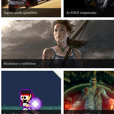
Ingyen autók ajándékba
Az EDGE megmondja
A Forza Horizon készítői ingyenesen
Az egyik leghíresebb játékmagazin
letölthető autókkal kedveskednek a
EDGE is elmondja, hogy szerinte
játékosok számára.
melyek voltak idén a legjobb játé
Kézikönyv a túléléshez
A Tomb Raider sem ússza meg a manapság már kötelező videosorozatot.