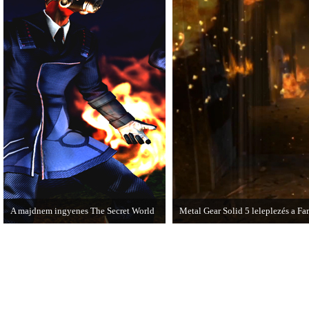
A majdnem ingyenes The Secret World
Metal Gear Solid 5 leleplezés a F
A The Secret World alapjáték
Hamarosan minden tisztázódik a 
megvásárlása után mostantól nem kell
havidíjat fizetnünk a folyamatos
kalandozásokért.