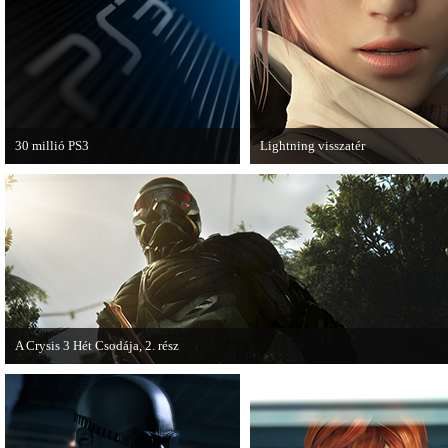
van a Ghost Recon: Future Soldier
következő epizódja.
30 millió PS3
Lightning visszatér
A PAL régióban a PS3 átlépte a 30
Megjött a Lightning Returns: Fina
milliós eladott darabszámot.
Fantasy XIII című játék első hivata
videója.
A Crysis 3 Hét Csodája, 2. rész
Megjelent a Crysis 3 videosorozat második része, amely a The Hunt címet kapta