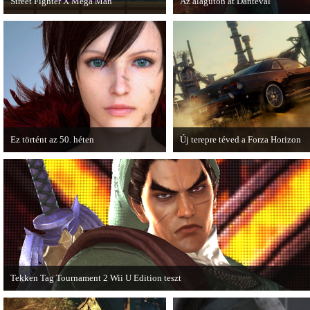
Street Fighter X Mega Man
Az alagúton át Dantéval
A Capcom ismert karakterei ismét
A Devil May Cry újragondolás új
összecsapnak - ingyenesen letölthető a
játékmenet-videóval jelentkezik.
Street Fighter X Mega Man.
Ez történt az 50. héten
Új terepre téved a Forza Horizon
A héten nagyot villantottak a japán
Hamarosan megérkezik a Forza Ho
fejlesztők. A Phamtom Pain mellett a
első nagyszabású kiegészítője, a R
Square Enix techdemója is ütött.
Expansion Pack.
Tekken Tag Tournament 2 Wii U Edition teszt
Az extrákkal felturbózott Tekken Tag Tournament 2 a Wii U konzolon is ütősre