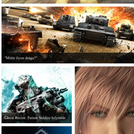
"Miért ilyen drága?"
A PC Guru utánajárt, miért kerülnek olyan sokba a AAA-kategóriás videojátékok
Ghost Recon: Future Soldier folytatás
Több jel is utal arra, hogy készülőben