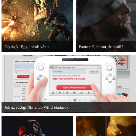
sikeredett.
Crysis 3 - Egy pokoli város
Fantomfájdalom, de mitől?
A Crysis 3 Hét Csodája videosorozat
A PC Guru utánajárt Kodzsima vita
első része újabb lélegzetelállító
videójának.
pillanatokat mutat be a játékból.
Jók az eddigi Nintendo Wii U eladások
A Nintendo Wii U meglévő hibáinak ellenére remekül teljesít a japán piacon.