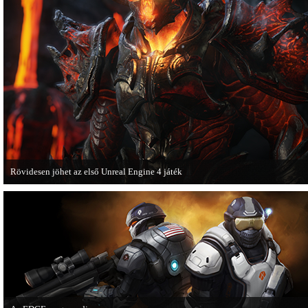
Rövidesen jöhet az első Unreal Engine 4 játék
A Zombie Studios készölő játéka az Epic Games legújabb motorját, az Unreal E
4-et fogja használni.