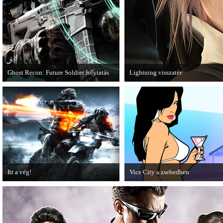
Ghost Recon: Future Soldier folytatás
Lightning visszatér
Több jel is utal arra, hogy készülőben
Megjött a Lightning Returns: Final
van a Ghost Recon: Future Soldier
következő epizódja.
Itt a vég!
Vice City a zsebedben
Hamarosan minden infó kiderül a
A GTA: Vice City 10th Anniversar
Battlefield 3 utolsó, End Game
Editionről készített tesztet a PC G
kiegészítőjéről.