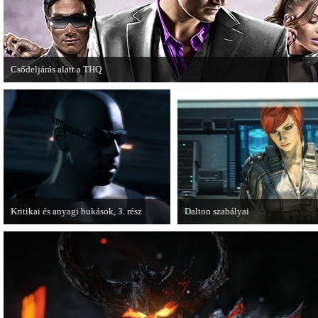
Csődeljárás alatt a THQ
Egy újabb videojáték-kiadó került csődeljárás alá, aki nem más, mint a THQ.
Kritikai és anyagi bukások, 3. rész
Dalton szabályai
A PC Guru "Kritikai és anyagi bukások"
Új videóval jelentkezik az Insomn
című cikksorozatának utolsó részét
Games játéka, a Fuse.
olvashatjuk.