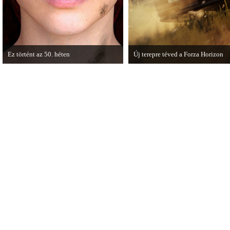
Ez történt az 50. héten
Új terepre téved a Forza Horizon
A héten nagyot villantottak a japán
Hamarosan megérkezik a Forza Hori
fejlesztők. A Phamtom Pain mellett a
Expansion Pack.
Square Enix techdemója is ütött.