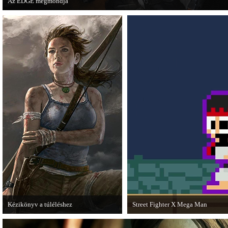
Az EDGE megmondja
Az egyik leghíresebb játékmagazin, az EDGE is elmondja, hogy szerinte melye
voltak idén a legjobb játékok.
Kézikönyv a túléléshez
Street Fighter X Mega Man
A Tomb Raider sem ússza meg a
A Capcom ismert karakterei ismét ö