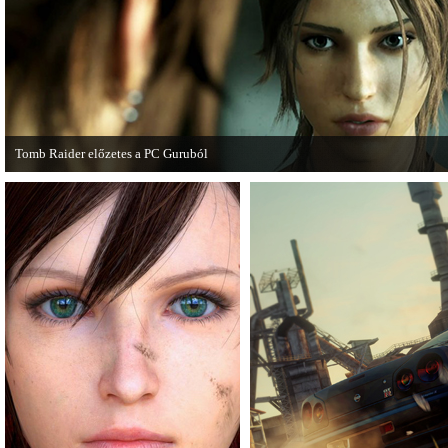
manapság már kötelező videosorozatot.
Fighter X Mega Man.
Tomb Raider előzetes a PC Guruból
A PC Guru friss számában több oldalon olvashatunk az új Tomb Raiderről, mely
cikkből most egy részletet online is közzétettek.