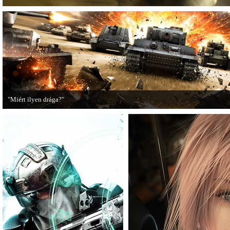
"Miért ilyen drága?"
A PC Guru utánajárt, miért kerülnek olyan sokba a AAA-kategóriás videojátékok