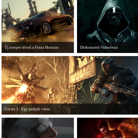
akciózások.
Új terepre téved a Forza Horizon
Dishonored Videoteszt
Hamarosan megérkezik a Forza Horizon
Chris és Wilson bemutatja a 2012-
első nagyszabású kiegészítője, a Rally
egyik legnagyobb meglepetését.
Expansion Pack.
Pörögjön a Dishonored videoteszt!
Crysis 3 - Egy pokoli város
A Crysis 3 Hét Csodája videosorozat első része újabb lélegzetelállító pillanatok
mutat be a játékból.