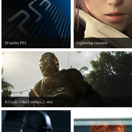
van a Ghost Recon: Future Soldier
következő epizódja.
30 millió PS3
Lightning visszatér
A PAL régióban a PS3 átlépte a 30
Megjött a Lightning Returns: Fina
milliós eladott darabszámot.
Fantasy XIII című játék első hivata
videója.
A Crysis 3 Hét Csodája, 2. rész
Megjelent a Crysis 3 videosorozat második része, amely a The Hunt címet kapta