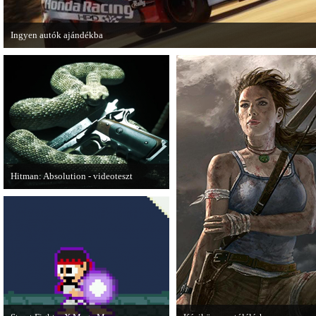
Ingyen autók ajándékba
A Forza Horizon készítői ingyenesen letölthető autókkal kedveskednek a játék
számára.
Hitman: Absolution - videoteszt
A PC Gurutól Bate és Chris mutatják be
a legújabb Hitmant.