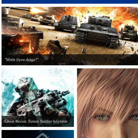
"Miért ilyen drága?"
A PC Guru utánajárt, miért kerülnek olyan sokba a AAA-kategóriás videojátékok
Ghost Recon: Future Soldier folytatás
Több jel is utal arra, hogy készülőben