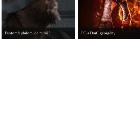
Fantomfájdalom, de mitől?
PC-s DmC gépigény
A PC Guru utánajárt Kodzsima vitatott
Napvilágra került a DmC PC-s
videójának.
változatának gépigénye, ezzel egy
megjelenési dátumot is bejelentett
kiadó.