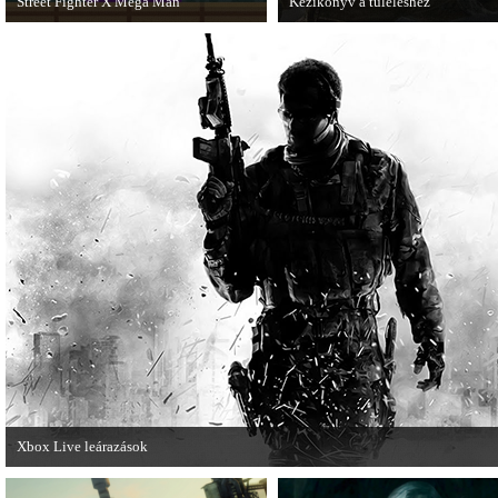
Street Fighter X Mega Man
Kézikönyv a túléléshez
A Capcom ismert karakterei ismét
A Tomb Raider sem ússza meg a
összecsapnak - ingyenesen letölthető a
manapság már kötelező videosoroz
Street Fighter X Mega Man.
Xbox Live leárazások
December 18-án az Xbox Live rendszerében is elkezdődnek a karácsonyi