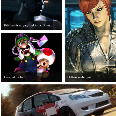
Kritikai és anyagi bukások, 3. rész
A PC Guru "Kritikai és anyagi bukások"
című cikksorozatának utolsó részét
olvashatjuk.
Luigi akcióban
Dalton szabályai
A Nintendo 3DS-re készülő Luigi's
Új videóval jelentkezik az Insomn
Mansion: Dark Moon újabb képeken
Games játéka, a Fuse.
mutatja meg magát.