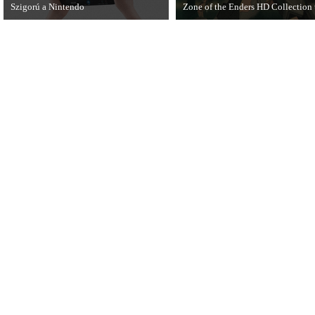
Szigorú a Nintendo
Zone of the Enders HD Collection 
A felnőtteknek szóló játékok csak este
Hideo Kojima egyik korábbi játék
tizenegy és hajnali három között
új kiadásáról, a Zone of the Ender
érhetőek el a Nintendo eShopban.
ről írt tesztet az 576 KByte.