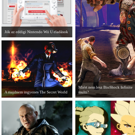
Jók az eddigi Nintendo Wii U eladások
A Nintendo Wii U meglévő hibáinak
ellenére remekül teljesít a japán piacon.
Miért nem lesz BioShock Infinite
A majdnem ingyenes The Secret World
multi?
A The Secret World alapjáték
A BioShock Infinite fejlesztői
megvásárlása után mostantól nem kell
hosszasan indokolják, hogy miért
havidíjat fizetnünk a folyamatos
érdemes multiplayer móddal felru
kalandozásokért.
a játékot.