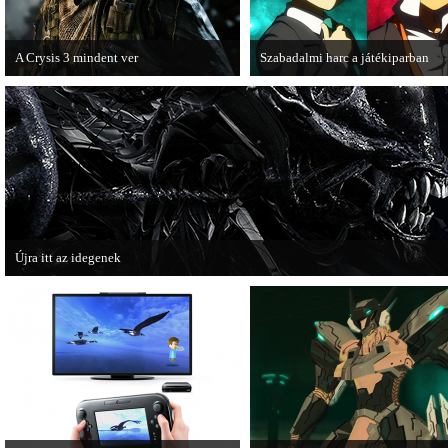
A Crysis 3 mindent ver
Szabadalmi harc a játékiparban
A Crytek vezérigazgatója szerint
A SEGA beperelte a Level-5
technikai szempontból nincs ellenfele a
fejlesztőcsapatát, amiért azok
Crysis 3-nak.
használják a kiadó által levédetett
irányítási formát.
Újra itt az idegenek
Egy rakás friss videó látott napvilágot az Aliens: Colonial Marines-ből.