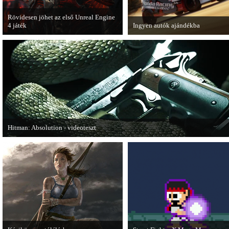
Rövidesen jöhet az első Unreal Engine
4 játék
Ingyen autók ajándékba
A Zombie Studios készölő játéka az
A Forza Horizon készítői ingyenes
Epic Games legújabb motorját, az
letölthető autókkal kedveskednek
Unreal Engine 4-et fogja használni.
játékosok számára.
Hitman: Absolution - videoteszt
A PC Gurutól Bate és Chris mutatják be a legújabb Hitmant.