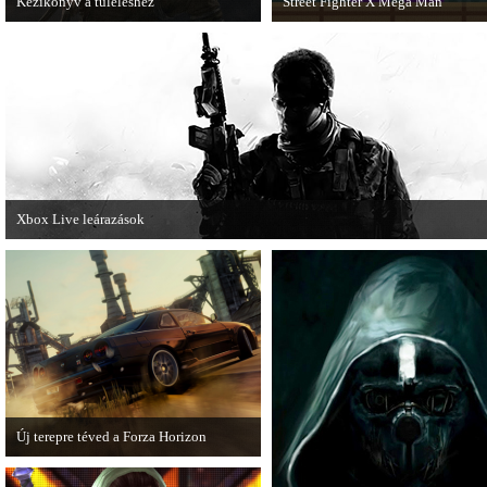
Kézikönyv a túléléshez
Street Fighter X Mega Man
A Tomb Raider sem ússza meg a
A Capcom ismert karakterei ismét
manapság már kötelező videosorozatot.
összecsapnak - ingyenesen letölthe
Street Fighter X Mega Man.
Xbox Live leárazások
December 18-án az Xbox Live rendszerében is elkezdődnek a karácsonyi
akciózások.
Új terepre téved a Forza Horizon
Hamarosan megérkezik a Forza Horizon