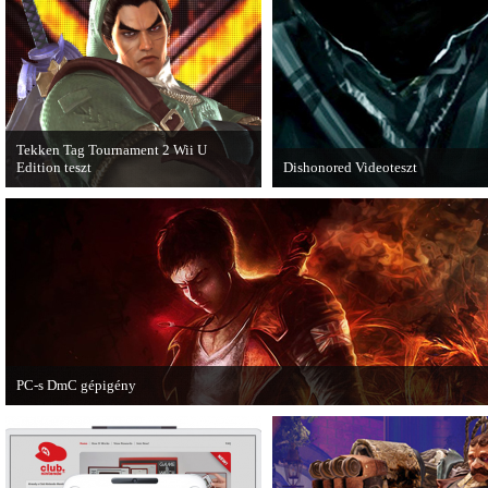
első nagyszabású kiegészítője, a Rally
Expansion Pack.
Tekken Tag Tournament 2 Wii U
Edition teszt
Dishonored Videoteszt
Az extrákkal felturbózott Tekken Tag
Chris és Wilson bemutatja a 2012-
Tournament 2 a Wii U konzolon is
egyik legnagyobb meglepetését.
ütősre sikeredett.
Pörögjön a Dishonored videoteszt!
PC-s DmC gépigény
Napvilágra került a DmC PC-s változatának gépigénye, ezzel együtt a megjelen
dátumot is bejelentette a kiadó.