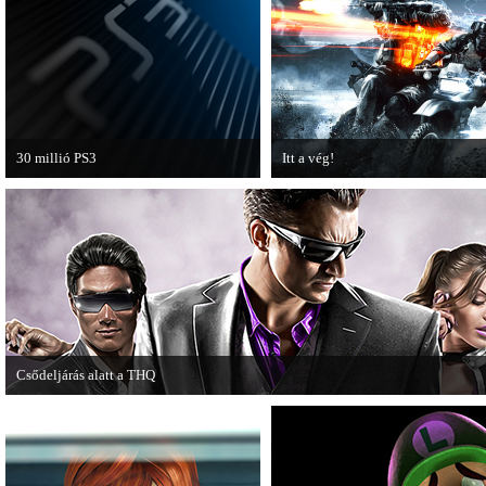
30 millió PS3
Itt a vég!
A PAL régióban a PS3 átlépte a 30
Hamarosan minden infó kiderül a
milliós eladott darabszámot.
Battlefield 3 utolsó, End Game
kiegészítőjéről.
Csődeljárás alatt a THQ
Egy újabb videojáték-kiadó került csődeljárás alá, aki nem más, mint a THQ.