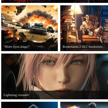
"Miért ilyen drága?"
Borderlands 2 DLC betekintés
A PC Guru utánajárt, miért kerülnek
2013. januárjában érkezik a a Sir
olyan sokba a AAA-kategóriás
Hammerlock's Big Game Hunt DL
videojátékok.
Borderlands 2 játékhoz.
Lightning visszatér
Megjött a Lightning Returns: Final Fantasy XIII című játék első hivatalos videó