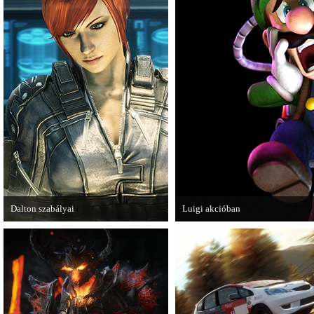
Dalton szabályai
Luigi akcióban
Új videóval jelentkezik az Insomniac
A Nintendo 3DS-re készülő Luigi
Games játéka, a Fuse.
magát.