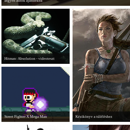
Ingyen autók ajándékba
A Forza Horizon készítői ingyenesen letölthető autókkal kedveskednek a játék
számára.
Hitman: Absolution - videoteszt
A PC Gurutól Bate és Chris mutatják be
a legújabb Hitmant.
Street Fighter X Mega Man
Kézikönyv a túléléshez
A Capcom ismert karakterei ismét
A Tomb Raider sem ússza meg a