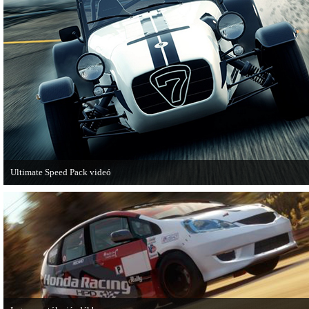
Ultimate Speed Pack videó
Már elérhető a Need for Speed Most Wanted első nagyobb kiegészítő csomagja.