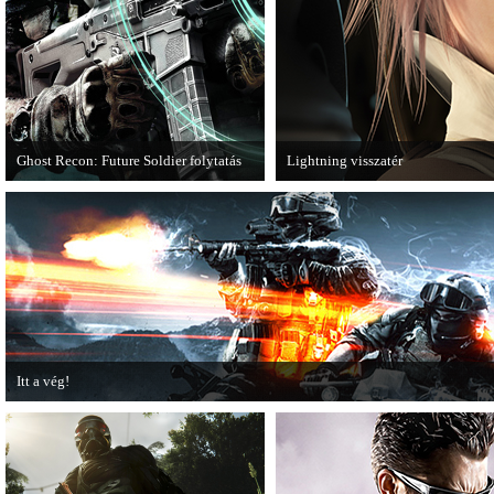
Ghost Recon: Future Soldier folytatás
Lightning visszatér
Több jel is utal arra, hogy készülőben
Megjött a Lightning Returns: Final
van a Ghost Recon: Future Soldier
következő epizódja.
Itt a vég!
Hamarosan minden infó kiderül a Battlefield 3 utolsó, End Game kiegészítőjéről