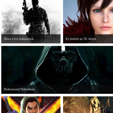
összecsapnak - ingyenesen letölthető a
manapság már kötelező videosoroz
Street Fighter X Mega Man.
Xbox Live leárazások
Ez történt az 50. héten
December 18-án az Xbox Live
A héten nagyot villantottak a japá
rendszerében is elkezdődnek a
fejlesztők. A Phamtom Pain mellett
karácsonyi akciózások.
Square Enix techdemója is ütött.
Dishonored Videoteszt
Chris és Wilson bemutatja a 2012-es év egyik legnagyobb meglepetését. Pörögj
Dishonored videoteszt!