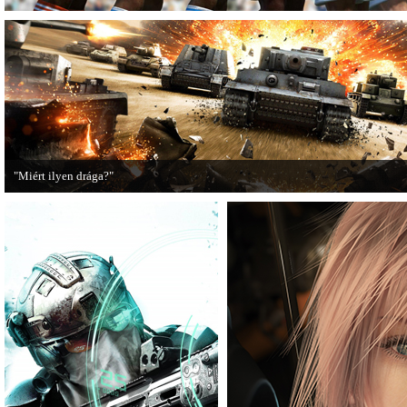
"Miért ilyen drága?"
A PC Guru utánajárt, miért kerülnek olyan sokba a AAA-kategóriás videojátékok