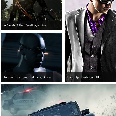
A Crysis 3 Hét Csodája, 2. rész
Megjelent a Crysis 3 videosorozat
második része, amely a The Hunt címet
kapta.
Kritikai és anyagi bukások, 3. rész
Csődeljárás alatt a THQ
A PC Guru "Kritikai és anyagi bukások"
Egy újabb videojáték-kiadó került
című cikksorozatának utolsó részét
csődeljárás alá, aki nem más, mint 
olvashatjuk.
THQ.