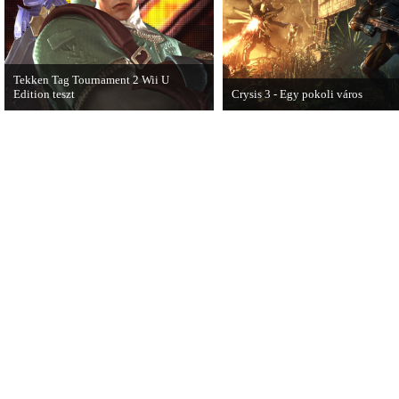
Tekken Tag Tournament 2 Wii U
Edition teszt
Crysis 3 - Egy pokoli város
Az extrákkal felturbózott Tekken Tag
A Crysis 3 Hét Csodája videosoroz
Tournament 2 a Wii U konzolon is
első része újabb lélegzetelállító
ütősre sikeredett.
pillanatokat mutat be a játékból.