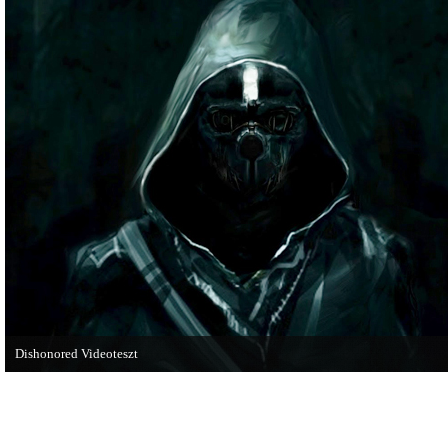
rendszerében is elkezdődnek a
olvashatunk az új Tomb Raiderről,
karácsonyi akciózások.
mely cikkből most egy részletet on
is közzétettek.
Dishonored Videoteszt
Chris és Wilson bemutatja a 2012-es év egyik legnagyobb meglepetését. Pörögj
Dishonored videoteszt!