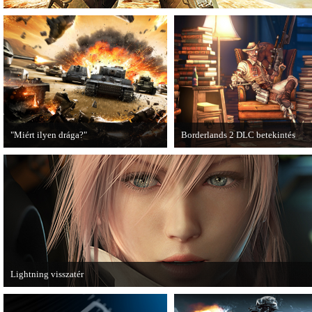
"Miért ilyen drága?"
Borderlands 2 DLC betekintés
A PC Guru utánajárt, miért kerülnek
2013. januárjában érkezik a a Sir
olyan sokba a AAA-kategóriás
Hammerlock's Big Game Hunt DL
videojátékok.
Borderlands 2 játékhoz.
Lightning visszatér
Megjött a Lightning Returns: Final Fantasy XIII című játék első hivatalos videó