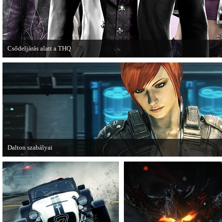
Csődeljárás alatt a THQ
Egy újabb videojáték-kiadó került csődeljárás alá, aki nem más, mint a THQ.
Dalton szabályai
Új videóval jelentkezik az Insomniac Games játéka, a Fuse.