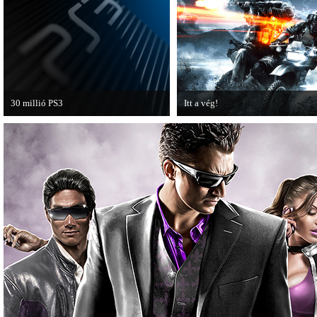
30 millió PS3
Itt a vég!
A PAL régióban a PS3 átlépte a 30
Hamarosan minden infó kiderül a
milliós eladott darabszámot.
Battlefield 3 utolsó, End Game
kiegészítőjéről.