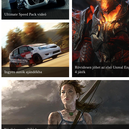
Ultimate Speed Pack videó
Már elérhető a Need for Speed Most
Wanted első nagyobb kiegészítő
csomagja.
Rövidesen jöhet az első Unreal En
Ingyen autók ajándékba
4 játék
A Forza Horizon készítői ingyenesen
A Zombie Studios készölő játéka a
letölthető autókkal kedveskednek a
Epic Games legújabb motorját, az
játékosok számára.
Unreal Engine 4-et fogja használni