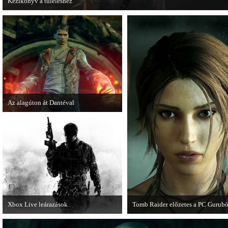
Kézikönyv a túléléshez
A Tomb Raider sem ússza meg a manapság már kötelező videosorozatot.
Az alagúton át Dantéval
A Devil May Cry újragondolás új
játékmenet-videóval jelentkezik.
Xbox Live leárazások
Tomb Raider előzetes a PC Gurubó
December 18-án az Xbox Live
A PC Guru friss számában több ol