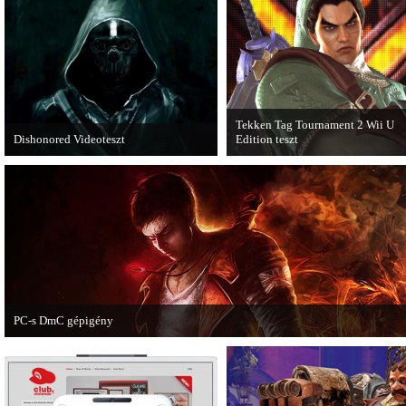
Expansion Pack.
Tekken Tag Tournament 2 Wii U
Dishonored Videoteszt
Edition teszt
Chris és Wilson bemutatja a 2012-es év
Az extrákkal felturbózott Tekken 
egyik legnagyobb meglepetését.
Tournament 2 a Wii U konzolon is
Pörögjön a Dishonored videoteszt!
ütősre sikeredett.
PC-s DmC gépigény
Napvilágra került a DmC PC-s változatának gépigénye, ezzel együtt a megjelen
dátumot is bejelentette a kiadó.