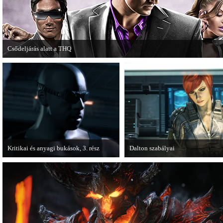
Csődeljárás alatt a THQ
Egy újabb videojáték-kiadó került csődeljárás alá, aki nem más, mint a THQ.
Kritikai és anyagi bukások, 3. rész
Dalton szabályai
A PC Guru "Kritikai és anyagi bukások"
Új videóval jelentkezik az Insomn
című cikksorozatának utolsó részét
Games játéka, a Fuse.
olvashatjuk.