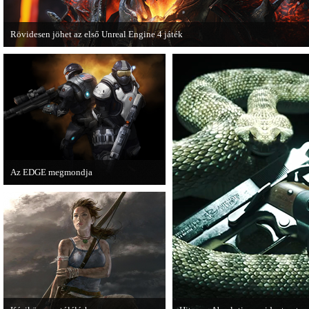
Rövidesen jöhet az első Unreal Engine 4 játék
A Zombie Studios készölő játéka az Epic Games legújabb motorját, az Unreal E
4-et fogja használni.
Az EDGE megmondja
Az egyik leghíresebb játékmagazin, az
EDGE is elmondja, hogy szerinte
melyek voltak idén a legjobb játékok.