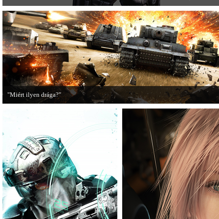
"Miért ilyen drága?"
A PC Guru utánajárt, miért kerülnek olyan sokba a AAA-kategóriás videojátékok