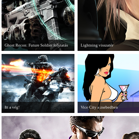
Ghost Recon: Future Soldier folytatás
Lightning visszatér
Több jel is utal arra, hogy készülőben
Megjött a Lightning Returns: Final
van a Ghost Recon: Future Soldier
következő epizódja.
Itt a vég!
Vice City a zsebedben
Hamarosan minden infó kiderül a
A GTA: Vice City 10th Anniversar
Battlefield 3 utolsó, End Game
Editionről készített tesztet a PC G
kiegészítőjéről.