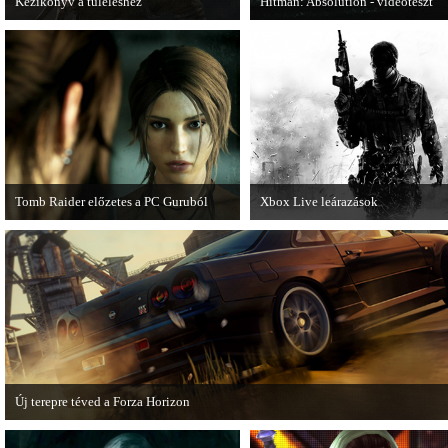
Kézikönyv a túléléshez
Hitman: Absolution - videoteszt
A Tomb Raider sem ússza meg a
A PC Gurutól Bate és Chris mutatj
manapság már kötelező videosorozatot.
a legújabb Hitmant.
Tomb Raider előzetes a PC Guruból
Xbox Live leárazások
A PC Guru friss számában több oldalon
December 18-án az Xbox Live
olvashatunk az új Tomb Raiderről,
rendszerében is elkezdődnek a
mely cikkből most egy részletet online
karácsonyi akciózások.
is közzétettek.
Új terepre téved a Forza Horizon
Hamarosan megérkezik a Forza Horizon első nagyszabású kiegészítője, a Rally