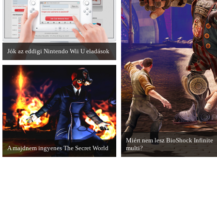
Jók az eddigi Nintendo Wii U eladások
A Nintendo Wii U meglévő hibáinak
ellenére remekül teljesít a japán piacon.
Miért nem lesz BioShock Infinite
A majdnem ingyenes The Secret World
multi?
A The Secret World alapjáték
A BioShock Infinite fejlesztői
megvásárlása után mostantól nem kell
hosszasan indokolják, hogy miért
havidíjat fizetnünk a folyamatos
érdemes multiplayer móddal felru
kalandozásokért.
a játékot.