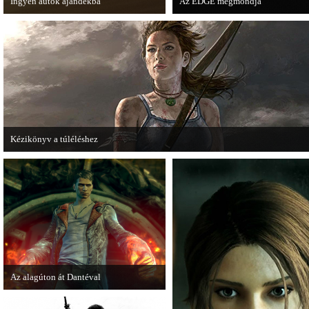
Ingyen autók ajándékba
Az EDGE megmondja
A Forza Horizon készítői ingyenesen
Az egyik leghíresebb játékmagazi
letölthető autókkal kedveskednek a
voltak idén a legjobb játékok.
játékosok számára.
Kézikönyv a túléléshez
A Tomb Raider sem ússza meg a manapság már kötelező videosorozatot.
Az alagúton át Dantéval
A Devil May Cry újragondolás új