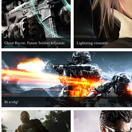
Ghost Recon: Future Soldier folytatás
Lightning visszatér
Több jel is utal arra, hogy készülőben
Megjött a Lightning Returns: Final
van a Ghost Recon: Future Soldier
következő epizódja.
Itt a vég!
Hamarosan minden infó kiderül a Battlefield 3 utolsó, End Game kiegészítőjéről