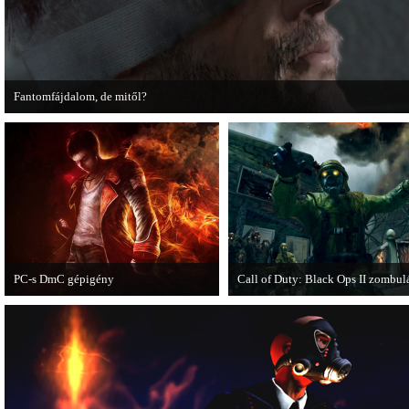
Fantomfájdalom, de mitől?
A PC Guru utánajárt Kodzsima vitatott videójának.
PC-s DmC gépigény
Call of Duty: Black Ops II zombul
Napvilágra került a DmC PC-s
Egy DLC formájában jelent meg a 
változatának gépigénye, ezzel együtt a
of Duty: Black Ops II Nuketown
megjelenési dátumot is bejelentette a
Zombies.
kiadó.