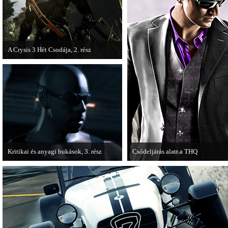
A Crysis 3 Hét Csodája, 2. rész
Megjelent a Crysis 3 videosorozat
második része, amely a The Hunt címet
kapta.
Kritikai és anyagi bukások, 3. rész
Csődeljárás alatt a THQ
A PC Guru "Kritikai és anyagi bukások"
Egy újabb videojáték-kiadó került
című cikksorozatának utolsó részét
csődeljárás alá, aki nem más, mint 
olvashatjuk.
THQ.