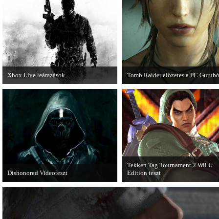
játékmenet-videóval jelentkezik.
Xbox Live leárazások
Tomb Raider előzetes a PC Gurubó
December 18-án az Xbox Live
A PC Guru friss számában több ol
rendszerében is elkezdődnek a
olvashatunk az új Tomb Raiderről,
karácsonyi akciózások.
mely cikkből most egy részletet on
is közzétettek.
Tekken Tag Tournament 2 Wii U
Dishonored Videoteszt
Edition teszt
Chris és Wilson bemutatja a 2012-es év
Az extrákkal felturbózott Tekken 
egyik legnagyobb meglepetését.
Tournament 2 a Wii U konzolon is
Pörögjön a Dishonored videoteszt!
ütősre sikeredett.