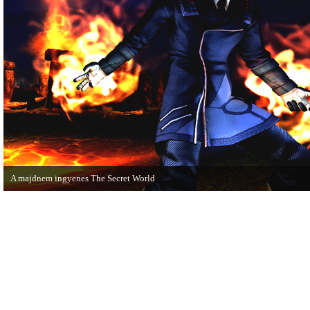
A majdnem ingyenes The Secret World
A The Secret World alapjáték megvásárlása után mostantól nem kell havidíjat
fizetnünk a folyamatos kalandozásokért.