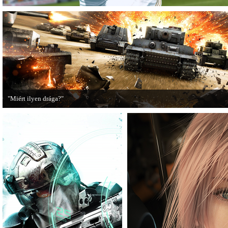
"Miért ilyen drága?"
A PC Guru utánajárt, miért kerülnek olyan sokba a AAA-kategóriás videojátékok