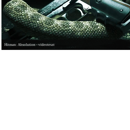
Hitman: Absolution - videoteszt
A PC Gurutól Bate és Chris mutatják be a legújabb Hitmant.