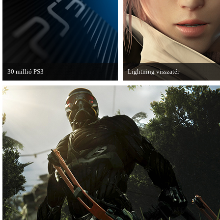
van a Ghost Recon: Future Soldier
következő epizódja.
30 millió PS3
Lightning visszatér
A PAL régióban a PS3 átlépte a 30
Megjött a Lightning Returns: Fina
milliós eladott darabszámot.
Fantasy XIII című játék első hivata
videója.