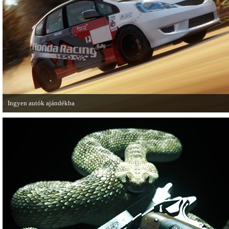
Ingyen autók ajándékba
A Forza Horizon készítői ingyenesen letölthető autókkal kedveskednek a játék
számára.