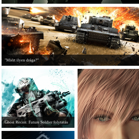
"Miért ilyen drága?"
A PC Guru utánajárt, miért kerülnek olyan sokba a AAA-kategóriás videojátékok
Ghost Recon: Future Soldier folytatás
Több jel is utal arra, hogy készülőben