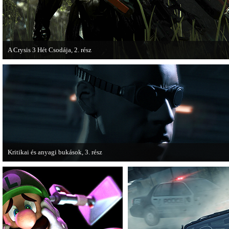
A Crysis 3 Hét Csodája, 2. rész
Megjelent a Crysis 3 videosorozat második része, amely a The Hunt címet kapta
Kritikai és anyagi bukások, 3. rész
A PC Guru "Kritikai és anyagi bukások" című cikksorozatának utolsó részét
olvashatjuk.