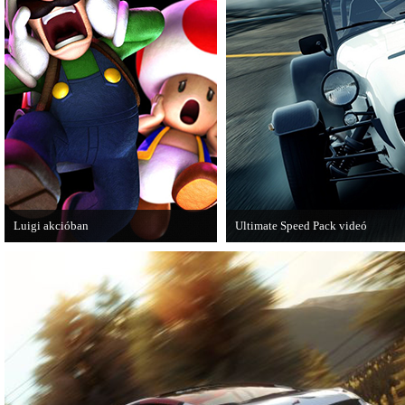
Luigi akcióban
Ultimate Speed Pack videó
A Nintendo 3DS-re készülő Luigi's
Már elérhető a Need for Speed Mo
Mansion: Dark Moon újabb képeken
mutatja meg magát.